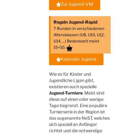
Zur Jugend-VM
Regeln Jugend-Rapid
7 Runden in verschiedenen
Altersklassen (U8, U10, U12,
U14, ...) Bedenkzeit meist
15+10.
Kalender Jugend
Wie es für Kinder und
Jugendliche Ligen gibt,
existieren auch spezielle
Jugend-Turniere
. Meist sind
diese auf einen oder wenige
Tage begrenzt. Eine populäre
Turnierserie in der Region ist
das sogenannte NeST, welches
sich speziell an Anfänger
richtet und die notwendige