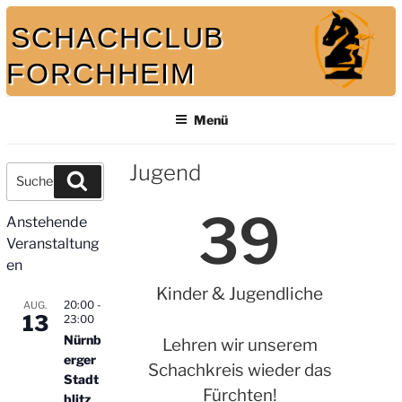
SCHACHCLUB
FORCHHEIM
Bei uns spielt auch der König mit
Menü
Jugend
39
Anstehende
Veranstaltung
en
Kinder & Jugendliche
20:00
-
AUG.
13
23:00
Nürnb
Lehren wir unserem
erger
Schachkreis wieder das
Stadt
Fürchten!
blitz