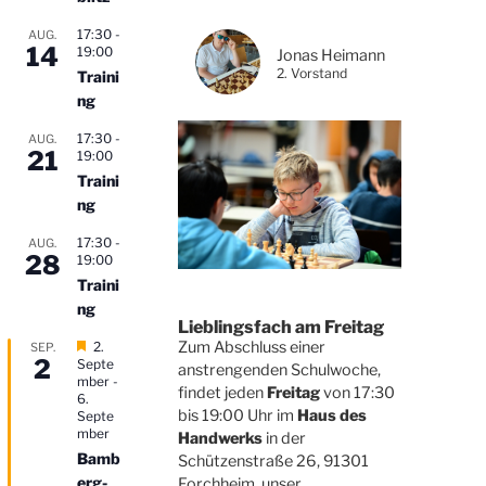
17:30
-
AUG.
14
19:00
Jonas Heimann
2. Vorstand
Traini
ng
17:30
-
AUG.
21
19:00
Traini
ng
17:30
-
AUG.
28
19:00
Traini
ng
Lieblingsfach am Freitag
H
Zum Abschluss einer
2.
SEP.
2
e
Septe
anstrengenden Schulwoche,
r
mber
-
findet jeden
Freitag
von 17:30
v
6.
bis 19:00 Uhr im
Haus des
o
Septe
r
mber
Handwerks
in der
g
Bamb
Schützenstraße 26, 91301
e
erg-
Forchheim, unser
h