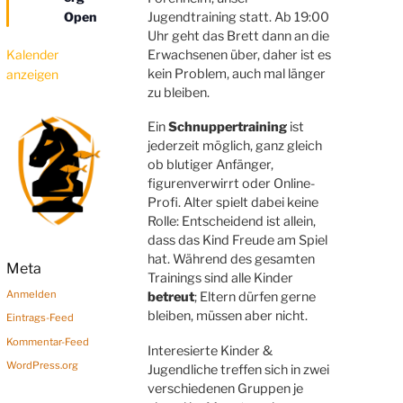
o
Open
Jugendtraining statt. Ab 19:00
b
Uhr geht das Brett dann an die
e
Kalender
Erwachsenen über, daher ist es
n
kein Problem, auch mal länger
anzeigen
zu bleiben.
Ein
Schnuppertraining
ist
jederzeit möglich, ganz gleich
ob blutiger Anfänger,
figurenverwirrt oder Online-
Profi. Alter spielt dabei keine
Rolle: Entscheidend ist allein,
dass das Kind Freude am Spiel
hat. Während des gesamten
Meta
Trainings sind alle Kinder
Anmelden
betreut
; Eltern dürfen gerne
bleiben, müssen aber nicht.
Eintrags-Feed
Kommentar-Feed
Interesierte Kinder &
WordPress.org
Jugendliche treffen sich in zwei
verschiedenen Gruppen je