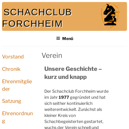
SCHACHCLUB
FORCHHEIM
Bei uns spielt auch der König mit
Menü
Verein
Vorstand
Unsere Geschichte –
Chronik
kurz und knapp
Ehrenmitglie
der
Der Schachclub Forchheim wurde
im Jahr
1977
gegründet und hat
Satzung
sich seither kontinuierlich
weiterentwickelt. Zunächst als
Ehrenordnun
kleiner Kreis von
g
Schachbegeisterten gestartet,
wuchs der Verein schnell und