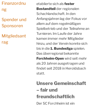
Finanzordnu
etablierte sich als
fester
Bestandteil
der regionalen
ng
Schachlandschaft. In den
Anfangsjahren lag der Fokus vor
Spender und
allem auf dem regelmäßigen
Sponsoren
Spielbetrieb und der Teilnahme an
Turnieren. Im Laufe der Jahre
Mitgliedsant
kamen immer mehr Mitglieder
rag
hinzu, und der Verein konnte sich
bis in die
1. Bundesliga
spielen.
Das überregional bekannte
Forchheim-Open
wird seit mehr
als 20 Jahren ausgetragen und
findet seit 2018 in Heroldsbach
statt.
Unsere Gemeinschaft
– fair und
freundschaftlich
Der SC Forchheim ist ein