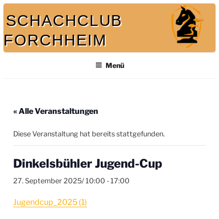
Zum
SCHACHCLUB
Inhalt
springen
FORCHHEIM
Bei uns spielt auch der König mit
Menü
« Alle Veranstaltungen
Diese Veranstaltung hat bereits stattgefunden.
Dinkelsbühler Jugend-Cup
27. September 2025/ 10:00
-
17:00
Jugendcup_2025 (1)