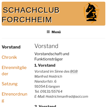
Zum
SCHACHCLUB
Inhalt
springen
FORCHHEIM
Bei uns spielt auch der König mit
Menü
Vorstand
Vorstand
Vorstandschaft und
Chronik
Funktionsträger
1. Vorstand
Ehrenmitglie
Vorstand im Sinne des
BGB
der
Manfred Heidrich
Niendorfstr. 6
Satzung
91054 Erlangen
Tel. 09131/55764
Ehrenordnun
E-Mail: Heidrichmanfred@aol.com
g
2. Vorstand