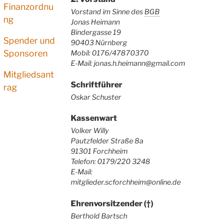
Finanzordnu
Vorstand im Sinne des
BGB
ng
Jonas Heimann
Bindergasse 19
Spender und
90403 Nürnberg
Sponsoren
Mobil: 0176/47870370
E-Mail: jonas.h.heimann@gmail.com
Mitgliedsant
Schriftführer
rag
Oskar Schuster
Kassenwart
Volker Willy
Pautzfelder Straße 8a
91301 Forchheim
Telefon: 0179/220 3248
E-Mail:
mitglieder.scforchheim@online.de
Ehrenvorsitzender (†)
Berthold Bartsch