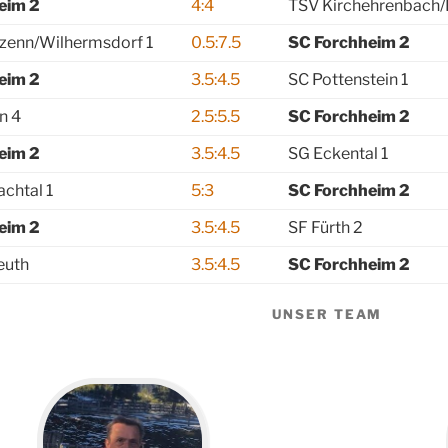
eim 2
4:4
TSV Kirchehrenbach/
zenn/Wilhermsdorf 1
0.5:7.5
SC Forchheim 2
eim 2
3.5:4.5
SC Pottenstein 1
n 4
2.5:5.5
SC Forchheim 2
eim 2
3.5:4.5
SG Eckental 1
chtal 1
5:3
SC Forchheim 2
eim 2
3.5:4.5
SF Fürth 2
euth
3.5:4.5
SC Forchheim 2
UNSER TEAM