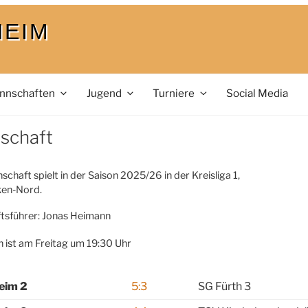
HEIM
nnschaften
Jugend
Turniere
Social Media
schaft
schaft spielt in der Saison 2025/26 in der Kreisliga 1,
ken-Nord.
tsführer: Jonas Heimann
n ist am Freitag um 19:30 Uhr
eim 2
5:3
SG Fürth 3