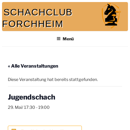
Zum
SCHACHCLUB
Inhalt
springen
FORCHHEIM
Bei uns spielt auch der König mit
Menü
« Alle Veranstaltungen
Diese Veranstaltung hat bereits stattgefunden.
Jugendschach
29. Mai/ 17:30
-
19:00