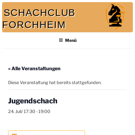
Zum
SCHACHCLUB
Inhalt
springen
FORCHHEIM
Bei uns spielt auch der König mit
Menü
« Alle Veranstaltungen
Diese Veranstaltung hat bereits stattgefunden.
Jugendschach
24. Juli/ 17:30
-
19:00