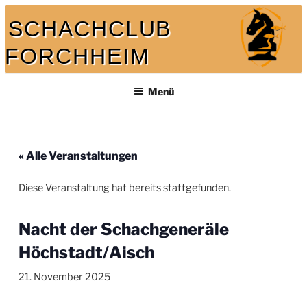
Zum
SCHACHCLUB
Inhalt
springen
FORCHHEIM
Bei uns spielt auch der König mit
Menü
« Alle Veranstaltungen
Diese Veranstaltung hat bereits stattgefunden.
Nacht der Schachgeneräle
Höchstadt/Aisch
21. November 2025