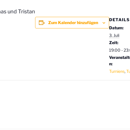
nas und Tristan
DETAILS
Zum Kalender hinzufügen
Datum:
3. Juli
Zeit:
19:00 - 23
Veranstal
n:
Turniere
,
T