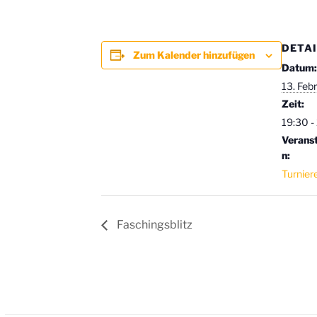
DETA
Zum Kalender hinzufügen
Datum
13. Feb
Zeit:
19:30 -
Verans
n:
Turnier
Faschingsblitz