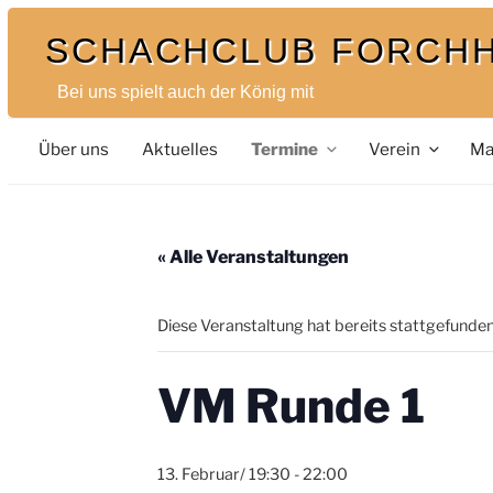
Zum
SCHACHCLUB FORCH
Inhalt
springen
Bei uns spielt auch der König mit
Über uns
Aktuelles
Termine
Verein
Ma
« Alle Veranstaltungen
Diese Veranstaltung hat bereits stattgefunden
VM Runde 1
13. Februar/ 19:30
-
22:00