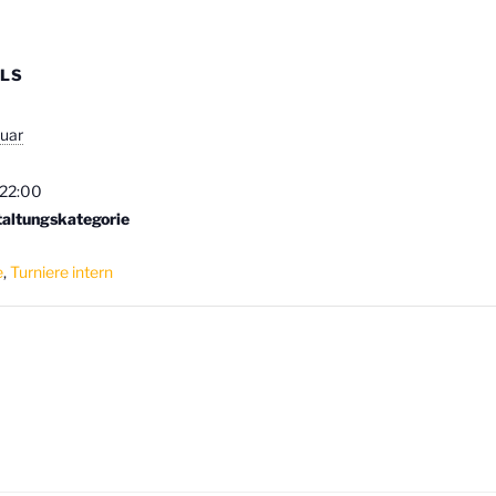
ILS
:
ruar
 22:00
taltungskategorie
e
,
Turniere intern