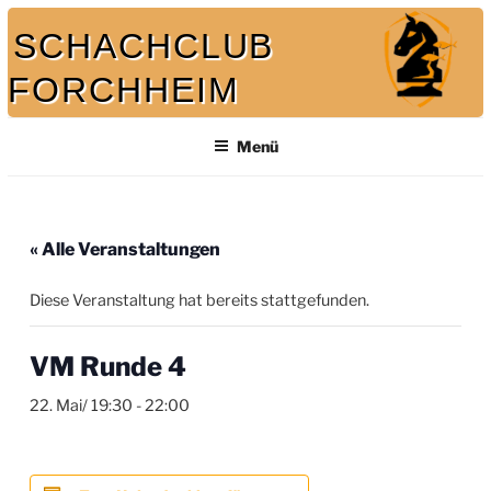
Zum
SCHACHCLUB
Inhalt
springen
FORCHHEIM
Bei uns spielt auch der König mit
Menü
« Alle Veranstaltungen
Diese Veranstaltung hat bereits stattgefunden.
VM Runde 4
22. Mai/ 19:30
-
22:00