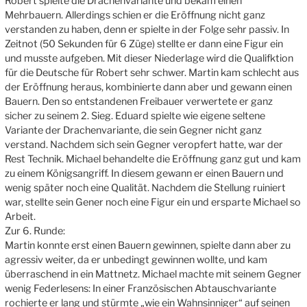
Robert spielte die Drachenvariante und bekam einen
Mehrbauern. Allerdings schien er die Eröffnung nicht ganz
verstanden zu haben, denn er spielte in der Folge sehr passiv. In
Zeitnot (50 Sekunden für 6 Züge) stellte er dann eine Figur ein
und musste aufgeben. Mit dieser Niederlage wird die Qualifktion
für die Deutsche für Robert sehr schwer. Martin kam schlecht aus
der Eröffnung heraus, kombinierte dann aber und gewann einen
Bauern. Den so entstandenen Freibauer verwertete er ganz
sicher zu seinem 2. Sieg. Eduard spielte wie eigene seltene
Variante der Drachenvariante, die sein Gegner nicht ganz
verstand. Nachdem sich sein Gegner veropfert hatte, war der
Rest Technik. Michael behandelte die Eröffnung ganz gut und kam
zu einem Königsangriff. In diesem gewann er einen Bauern und
wenig später noch eine Qualität. Nachdem die Stellung ruiniert
war, stellte sein Gener noch eine Figur ein und ersparte Michael so
Arbeit.
Zur 6. Runde:
Martin konnte erst einen Bauern gewinnen, spielte dann aber zu
agressiv weiter, da er unbedingt gewinnen wollte, und kam
überraschend in ein Mattnetz. Michael machte mit seinem Gegner
wenig Federlesens: In einer Französischen Abtauschvariante
rochierte er lang und stürmte „wie ein Wahnsinniger“ auf seinen