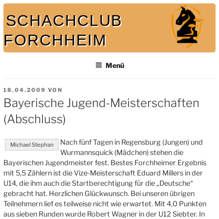
Zum
SCHACHCLUB
Inhalt
springen
FORCHHEIM
Bei uns spielt auch der König mit
Menü
VERÖFFENTLICHT
18.04.2009
VON
AM
Bayerische Jugend-Meisterschaften
(Abschluss)
Nach fünf Tagen in Regensburg (Jungen) und
Michael Stephan
Wurmannsquick (Mädchen) stehen die
Bayerischen Jugendmeister fest. Bestes Forchheimer Ergebnis
mit 5,5 Zählern ist die Vize-Meisterschaft Eduard Millers in der
U14, die ihm auch die Startberechtigung für die „Deutsche“
gebracht hat. Herzlichen Glückwunsch. Bei unseren übrigen
Teilnehmern lief es teilweise nicht wie erwartet. Mit 4,0 Punkten
aus sieben Runden wurde Robert Wagner in der U12 Siebter. In