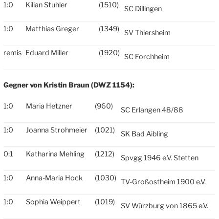
1:0
Kilian Stuhler
(1510)
SC Dillingen
1:0
Matthias Greger
(1349)
SV Thiersheim
remis
Eduard Miller
(1920)
SC Forchheim
Gegner von Kristin Braun (DWZ 1154):
1:0
Maria Hetzner
(960)
SC Erlangen 48/88
1:0
Joanna Strohmeier
(1021)
SK Bad Aibling
0:1
Katharina Mehling
(1212)
Spvgg 1946 e.V. Stetten
1:0
Anna-Maria Hock
(1030)
TV-Großostheim 1900 e.V.
1:0
Sophia Weippert
(1019)
SV Würzburg von 1865 e.V.