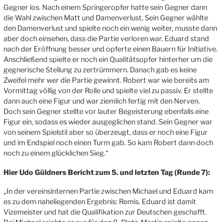
Gegner los. Nach einem Springeropfer hatte sein Gegner dann
die Wahl zwischen Matt und Damenverlust, Sein Gegner wählte
den Damenverlust und spielte noch ein wenig weiter, musste dann
aber doch einsehen, dass die Partie verloren war. Eduard stand
nach der Eröffnung besser und opferte einen Bauern für Initiative.
Anschließend spielte er noch ein Qualitätsopfer hinterher um die
gegnerische Stellung zu zertrümmern. Danach gab es keine
Zweifel mehr wer die Partie gewinnt. Robert war wie bereits am
Vormittag völlig von der Rolle und spielte viel zu passiv. Er stellte
dann auch eine Figur und war ziemlich fertig mit den Nerven.
Doch sein Gegner stellte vor lauter Begeisterung ebenfalls eine
Figur ein, sodass es wieder ausgeglichen stand. Sein Gegner war
von seinem Spielstil aber so überzeugt, dass er noch eine Figur
und im Endspiel noch einen Turm gab. So kam Robert dann doch
noch zu einem glücklichen Sieg.“
Hier Udo Güldners Bericht zum 5. und letzten Tag (Runde 7):
„In der vereinsinternen Partie zwischen Michael und Eduard kam
es zu dem naheliegenden Ergebnis: Remis. Eduard ist damit
Vizemeister und hat die Qualifikation zur Deutschen geschafft.