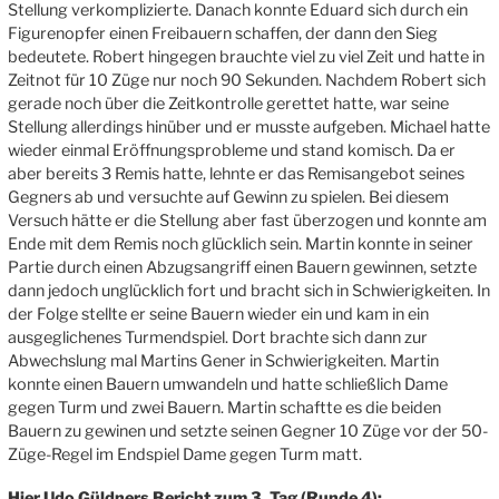
Stellung verkomplizierte. Danach konnte Eduard sich durch ein
Figurenopfer einen Freibauern schaffen, der dann den Sieg
bedeutete. Robert hingegen brauchte viel zu viel Zeit und hatte in
Zeitnot für 10 Züge nur noch 90 Sekunden. Nachdem Robert sich
gerade noch über die Zeitkontrolle gerettet hatte, war seine
Stellung allerdings hinüber und er musste aufgeben. Michael hatte
wieder einmal Eröffnungsprobleme und stand komisch. Da er
aber bereits 3 Remis hatte, lehnte er das Remisangebot seines
Gegners ab und versuchte auf Gewinn zu spielen. Bei diesem
Versuch hätte er die Stellung aber fast überzogen und konnte am
Ende mit dem Remis noch glücklich sein. Martin konnte in seiner
Partie durch einen Abzugsangriff einen Bauern gewinnen, setzte
dann jedoch unglücklich fort und bracht sich in Schwierigkeiten. In
der Folge stellte er seine Bauern wieder ein und kam in ein
ausgeglichenes Turmendspiel. Dort brachte sich dann zur
Abwechslung mal Martins Gener in Schwierigkeiten. Martin
konnte einen Bauern umwandeln und hatte schließlich Dame
gegen Turm und zwei Bauern. Martin schaftte es die beiden
Bauern zu gewinen und setzte seinen Gegner 10 Züge vor der 50-
Züge-Regel im Endspiel Dame gegen Turm matt.
Hier Udo Güldners Bericht zum 3. Tag (Runde 4):