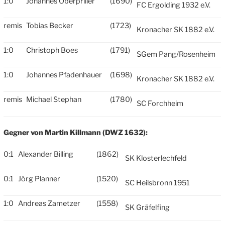
1:0
Johannes Oberpriller
(1690)
FC Ergolding 1932 e.V.
remis
Tobias Becker
(1723)
Kronacher SK 1882 e.V.
1:0
Christoph Boes
(1791)
SGem Pang/Rosenheim
1:0
Johannes Pfadenhauer
(1698)
Kronacher SK 1882 e.V.
remis
Michael Stephan
(1780)
SC Forchheim
Gegner von Martin Killmann (DWZ 1632):
0:1
Alexander Billing
(1862)
SK Klosterlechfeld
0:1
Jörg Planner
(1520)
SC Heilsbronn 1951
1:0
Andreas Zametzer
(1558)
SK Gräfelfing