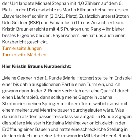
der U14 landete Michael Stephan mit 4,0 Zählern auf dem 6.
Platz. In der U16 erwischte es Martin Killmann bei seiner ersten
„Bayerischen“ schlimm (2,0/21. Platz). Zusätzlich unterstützten
Udo Güldner (RSR) und Fabian Justi (TL) das Ausrichterteam.
Kristin Braun erreichte mit 4,5 Punkten und Rang 4 ihr bisher
bestes Ergebnis bei der „Bayerischen“. Sie hat uns auch einen
Kurzbericht geschickt.
Turnierseite Jungen
Turnierseite Mädchen
Hier Kristin Brauns Kurzbericht:
„Meine Gegnerin der 1. Runde (Maria Hetzner) stellte im Endspiel
einer bis dahin ausgelichenen Partie einen Turm ein, und ich
gewann dann. In der 2. Runde verlor ich erst eine Qualität durch
einen Läuferspieß, dann schlug meine Gegnerin Joanna
Strohmeier meinen Springer mit ihrem Turm, weil ich sonst mit
einem meiner zwei Mehrfreibauern durchgelaufen wäre. Was
danach trotzdem passierte sodass sie aufgab. In Runde 3 gegen
die spätere Meisterin Kathaina Mehling verlor ich gleich in der
Eröffnung einen Bauern und hatte eine schreckliche Stellung in
der ich einfach unterging. Ich gewann im Mittelspiel der 4. Runde