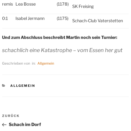
remis
Lea Bosse
(1178)
SK Freising
0:1
Isabel Jermann
(1175)
Schach-Club Vaterstetten
Und zum Abschluss beschreibt Martin noch sein Turnier:
schachlich eine Katastrophe – vom Essen her gut
Geschrieben von in:
Allgemein
KATEGORIEN
ALLGEMEIN
Beitragsnavigation
Vorheriger
ZURÜCK
Beitrag
Schach im Dorf