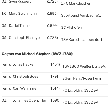
0:1
Sven Küspert
(1720)
1.FC Marktleuthen
1:0
Marc Strohmann
(1590)
Sportbund Versbach e.V.
0:1
Daniel Thanner
(1699)
SC Vilshofen
0:1
Christoph Eichinger
(1786)
TSV Kareth-Lappersdorf
Gegner von Michael Stephan (DWZ 1780):
remis
Jonas Hacker
(1454)
TSV 1860 Weißenburg e.V.
remis
Christoph Boes
(1791)
SGem Pang/Rosenheim
remis
Carl Wanninger
(1614)
FC Ergolding 1932 e.V.
0:1
Johannes Oberpriller
(1690)
FC Ergolding 1932 e.V.