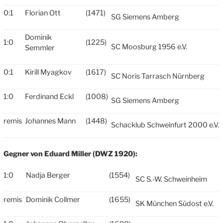
0:1
Florian Ott
(1471)
SG Siemens Amberg
Dominik
1:0
(1225)
SC Moosburg 1956 e.V.
Semmler
0:1
Kirill Myagkov
(1617)
SC Noris Tarrasch Nürnberg
1:0
Ferdinand Eckl
(1008)
SG Siemens Amberg
remis
Johannes Mann
(1448)
Schacklub Schweinfurt 2000 e.V.
Gegner von Eduard Miller (DWZ 1920):
1:0
Nadja Berger
(1554)
SC S.-W. Schweinheim
remis
Dominik Collmer
(1655)
SK München Südost e.V.