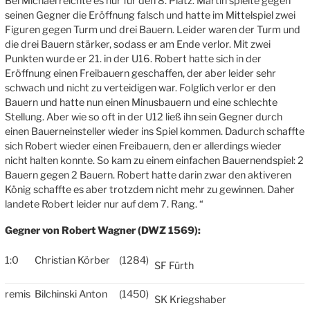
Bei Michael reichte es nur für den 8. Platz. Martin spielte gegen
seinen Gegner die Eröffnung falsch und hatte im Mittelspiel zwei
Figuren gegen Turm und drei Bauern. Leider waren der Turm und
die drei Bauern stärker, sodass er am Ende verlor. Mit zwei
Punkten wurde er 21. in der U16. Robert hatte sich in der
Eröffnung einen Freibauern geschaffen, der aber leider sehr
schwach und nicht zu verteidigen war. Folglich verlor er den
Bauern und hatte nun einen Minusbauern und eine schlechte
Stellung. Aber wie so oft in der U12 ließ ihn sein Gegner durch
einen Bauerneinsteller wieder ins Spiel kommen. Dadurch schaffte
sich Robert wieder einen Freibauern, den er allerdings wieder
nicht halten konnte. So kam zu einem einfachen Bauernendspiel: 2
Bauern gegen 2 Bauern. Robert hatte darin zwar den aktiveren
König schaffte es aber trotzdem nicht mehr zu gewinnen. Daher
landete Robert leider nur auf dem 7. Rang. “
Gegner von Robert Wagner (DWZ 1569):
1:0
Christian Körber
(1284)
SF Fürth
remis
Bilchinski Anton
(1450)
SK Kriegshaber