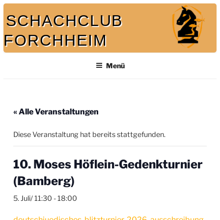
Zum
SCHACHCLUB
Inhalt
springen
FORCHHEIM
Bei uns spielt auch der König mit
Menü
« Alle Veranstaltungen
Diese Veranstaltung hat bereits stattgefunden.
10. Moses Höflein-Gedenkturnier
(Bamberg)
5. Juli/ 11:30
-
18:00
deutschjuedisches-blitzturnier-2026-ausschreibung