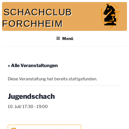
Zum
SCHACHCLUB
Inhalt
springen
FORCHHEIM
Bei uns spielt auch der König mit
Menü
« Alle Veranstaltungen
Diese Veranstaltung hat bereits stattgefunden.
Jugendschach
10. Juli/ 17:30
-
19:00