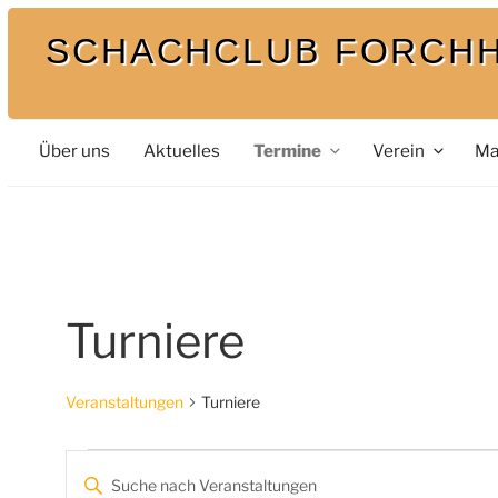
Zum
SCHACHCLUB FORCH
Inhalt
springen
Bei uns spielt auch der König mit
Über uns
Aktuelles
Termine
Verein
Ma
Turniere
Veranstaltungen
Turniere
Veranstaltungen
V
B
e