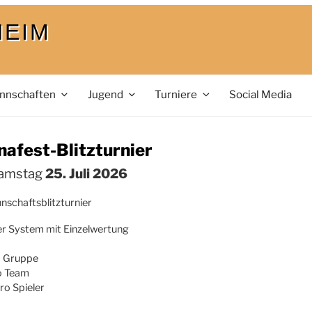
HEIM
nnschaften
Jugend
Turniere
Social Media
nafest-Blitzturnier
Samstag
25. Juli 2026
nnschaftsblitzturnier
r System mit Einzelwertung
o Gruppe
ro Team
ro Spieler