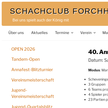
SCHACHCLUB FORCH
Bei uns spielt auch der König mit
Über uns
Aktuelles
Termine
Verein
Ma
OPEN 2026
40. An
Tandem-Open
Datum: 
Annafest-Blitzturnier
Modus
: Ma
Scheveninge
Vereinsmeisterschaft
3 Gruppen
6 Teams pr
Jugend-
4 Spieler p
Vereinsmeisterschaft
23 Partien p
Jugend-Quartalsblitz