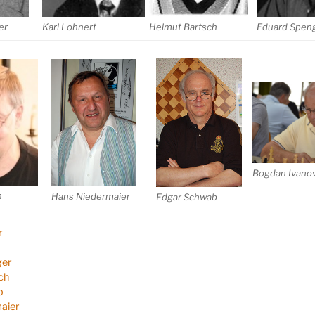
Helmut Bartsch
Eduard Spen
er
Karl Lohnert
Bogdan Ivanov
n
Hans Niedermaier
Edgar Schwab
r
ger
ch
b
aier