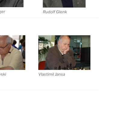
ger
Rudolf Glenk
Vlastimil Jansa
ski