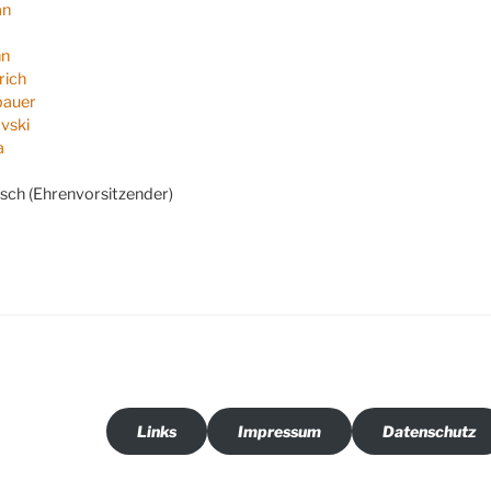
an
nn
rich
bauer
vski
a
sch (Ehrenvorsitzender)
Links
Impressum
Datenschutz