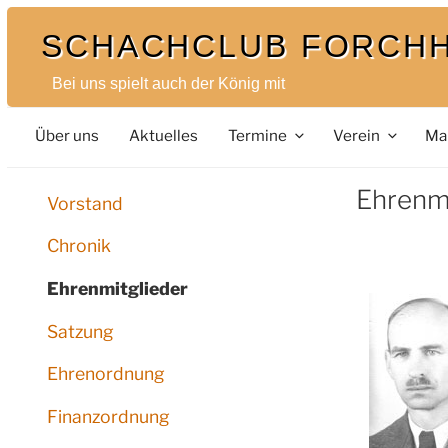
Zum
SCHACHCLUB FORCH
Inhalt
springen
Bei uns spielt auch der König mit
Über uns
Aktuelles
Termine
Verein
Ma
Ehrenmi
Vorstand
Chronik
Ehrenmitglieder
Satzung
Ehrenordnung
Finanzordnung