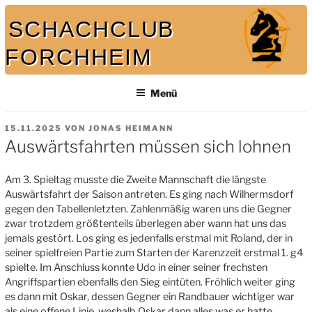
Zum
SCHACHCLUB
Inhalt
springen
FORCHHEIM
Bei uns spielt auch der König mit
Menü
VERÖFFENTLICHT
15.11.2025
VON
JONAS HEIMANN
AM
Auswärtsfahrten müssen sich lohnen
Am 3. Spieltag musste die Zweite Mannschaft die längste
Auswärtsfahrt der Saison antreten. Es ging nach Wilhermsdorf
gegen den Tabellenletzten. Zahlenmäßig waren uns die Gegner
zwar trotzdem größtenteils überlegen aber wann hat uns das
jemals gestört. Los ging es jedenfalls erstmal mit Roland, der in
seiner spielfreien Partie zum Starten der Karenzzeit erstmal 1. g4
spielte. Im Anschluss konnte Udo in einer seiner frechsten
Angriffspartien ebenfalls den Sieg eintüten. Fröhlich weiter ging
es dann mit Oskar, dessen Gegner ein Randbauer wichtiger war
als eine offene Linie, weshalb Oskar dann alles was er hatte