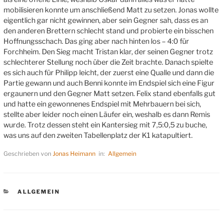
mobilisieren konnte um anschließend Matt zu setzen. Jonas wollte
eigentlich gar nicht gewinnen, aber sein Gegner sah, dass es an
den anderen Brettern schlecht stand und probierte ein bisschen
Hoffnungsschach. Das ging aber nach hinten los – 4:0 für
Forchheim. Den Sieg macht Tristan klar, der seinen Gegner trotz
schlechterer Stellung noch über die Zeit brachte. Danach spielte
es sich auch für Philipp leicht, der zuerst eine Qualle und dann die
Partie gewann und auch Benni konnte im Endspiel sich eine Figur
ergaunern und den Gegner Matt setzen. Felix stand ebenfalls gut
und hatte ein gewonnenes Endspiel mit Mehrbauern bei sich,
stellte aber leider noch einen Läufer ein, weshalb es dann Remis
wurde. Trotz dessen steht ein Kantersieg mit 7,5:0,5 zu buche,
was uns auf den zweiten Tabellenplatz der K1 katapultiert.
Geschrieben von
Jonas Heimann
in:
Allgemein
KATEGORIEN
ALLGEMEIN