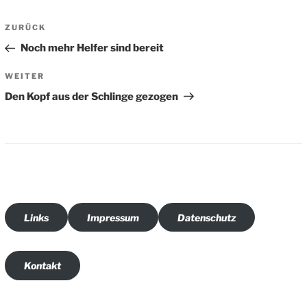
Beitragsnavigation
Vorheriger
ZURÜCK
Beitrag
Noch mehr Helfer sind bereit
Nächster
WEITER
Beitrag
Den Kopf aus der Schlinge gezogen
Links
Impressum
Datenschutz
Kontakt