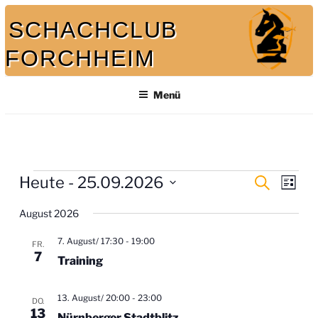
Zum
SCHACHCLUB
Inhalt
springen
FORCHHEIM
Menü
Bei uns spielt auch der König mit
Veranstaltungen
V
Heute
 - 
25.09.2026
V
S
L
u
e
e
D
i
c
r
August 2026
s
a
r
h
a
t
t
e
a
n
7. August/ 17:30
-
19:00
e
u
FR.
7
s
n
m
Training
t
w
s
a
ä
13. August/ 20:00
-
23:00
t
DO.
l
h
13
Nürnberger Stadtblitz