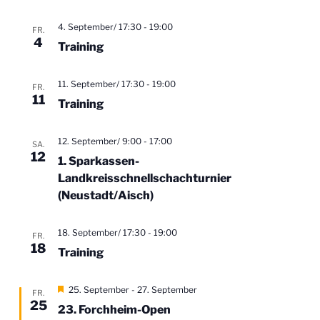
A
h
i
o
n
b
o
4. September/ 17:30
-
19:00
FR.
e
s
4
n
Training
n
i
c
11. September/ 17:30
-
19:00
FR.
11
h
Training
t
e
12. September/ 9:00
-
17:00
SA.
12
1. Sparkassen-
n
Landkreisschnellschachturnier
,
(Neustadt/Aisch)
N
a
18. September/ 17:30
-
19:00
FR.
v
18
Training
i
g
H
25. September
-
27. September
FR.
a
e
25
23. Forchheim-Open
r