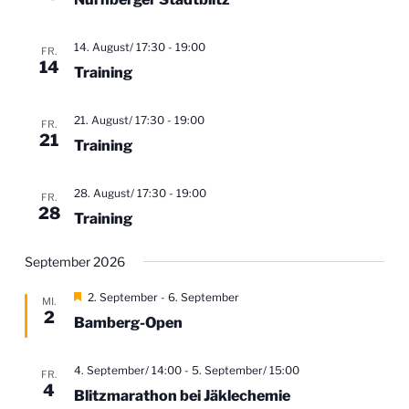
a
t
l
e
u
l
n
n
14. August/ 17:30
-
19:00
t
FR.
.
g
14
Training
u
A
n
n
21. August/ 17:30
-
19:00
s
FR.
g
21
i
Training
e
c
n
h
28. August/ 17:30
-
19:00
FR.
t
S
28
Training
e
u
n
c
September 2026
-
h
N
H
2. September
-
6. September
MI.
a
e
e
2
Bamberg-Open
v
r
u
v
i
o
n
g
r
4. September/ 14:00
-
5. September/ 15:00
FR.
a
d
g
4
Blitzmarathon bei Jäklechemie
e
t