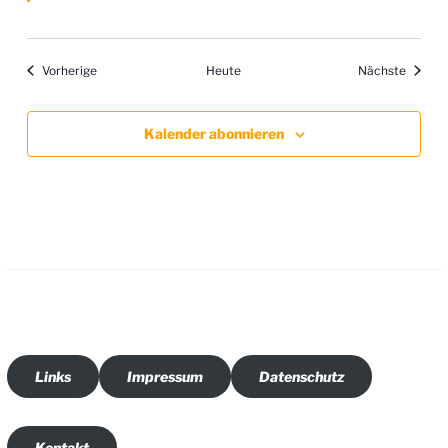
t
v
o
i
r
g
o
e
Veranstaltungen
Verans
Vorherige
Heute
Nächste
n
h
o
b
e
Kalender abonnieren
n
Links
Impressum
Datenschutz
Kontakt