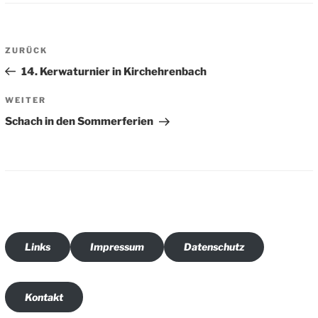
Beitragsnavigation
Vorheriger
ZURÜCK
Beitrag
14. Kerwaturnier in Kirchehrenbach
Nächster
WEITER
Beitrag
Schach in den Sommerferien
Links
Impressum
Datenschutz
Kontakt