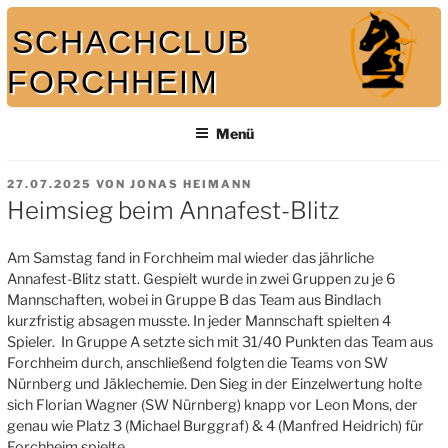
Zum
SCHACHCLUB
Inhalt
springen
FORCHHEIM
Bei uns spielt auch der König mit
Menü
VERÖFFENTLICHT
27.07.2025
VON
JONAS HEIMANN
AM
Heimsieg beim Annafest-Blitz
Am Samstag fand in Forchheim mal wieder das jährliche
Annafest-Blitz statt. Gespielt wurde in zwei Gruppen zu je 6
Mannschaften, wobei in Gruppe B das Team aus Bindlach
kurzfristig absagen musste. In jeder Mannschaft spielten 4
Spieler. In Gruppe A setzte sich mit 31/40 Punkten das Team aus
Forchheim durch, anschließend folgten die Teams von SW
Nürnberg und Jäklechemie. Den Sieg in der Einzelwertung holte
sich Florian Wagner (SW Nürnberg) knapp vor Leon Mons, der
genau wie Platz 3 (Michael Burggraf) & 4 (Manfred Heidrich) für
Forchheim spielte.