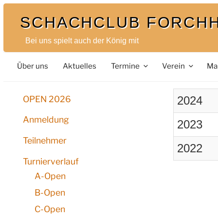
Zum
SCHACHCLUB FORCH
Inhalt
springen
Bei uns spielt auch der König mit
Über uns
Aktuelles
Termine
Verein
Ma
OPEN 2026
2024
Anmeldung
2023
Teilnehmer
2022
Turnierverlauf
A-Open
B-Open
C-Open