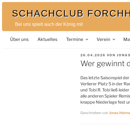
Zum
SCHACHCLUB FORCH
Inhalt
springen
Bei uns spielt auch der König mit
Über uns
Aktuelles
Termine
Verein
Ma
VERÖFFENTLICHT
26.04.2026
VON
JONA
AM
Wer gewinnt 
Das letzte Saisonspiel de
Verlierer Platz 5 in der R
und Tobi R. Tobi ließ leid
alle anderen Spieler Remi
knappe Niederlage fest un
Geschrieben von
Jonas Heim