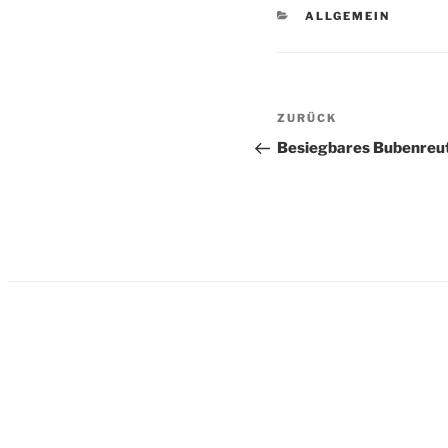
KATEGORIEN
ALLGEMEIN
Beitragsnavigation
Vorheriger
ZURÜCK
Beitrag
Besiegbares Bubenreu