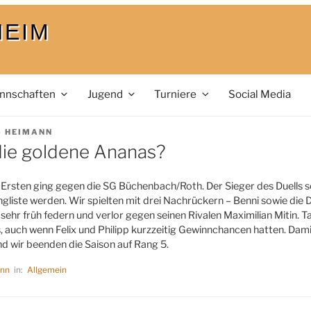
HEIM
nnschaften
Jugend
Turniere
Social Media
S HEIMANN
die goldene Ananas?
r Ersten ging gegen die SG Büchenbach/Roth. Der Sieger des Duells sol
angliste werden. Wir spielten mit drei Nachrückern – Benni sowie die 
er sehr früh federn und verlor gegen seinen Rivalen Maximilian Mitin. T
s, auch wenn Felix und Philipp kurzzeitig Gewinnchancen hatten. Dami
d wir beenden die Saison auf Rang 5.
ann
in:
Allgemein