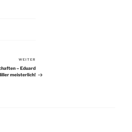
Nächster
WEITER
Beitrag
chaften – Eduard
iller meisterlich!