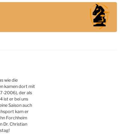
s wie die
gen kamen dort mit
7-2006), der als
 ist er bei uns
 eine Saison auch
chsport kam er
Jahn Forchheim
n Dr. Christian
stag!