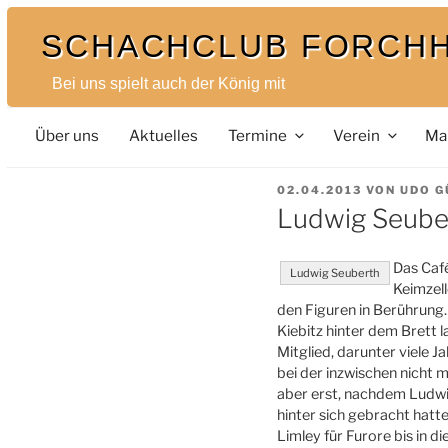
Zum
SCHACHCLUB FORCH
Inhalt
springen
Bei uns spielt auch der König mit
Über uns
Aktuelles
Termine
Verein
Ma
VERÖFFENTLICHT
02.04.2013
VON
UDO G
AM
Ludwig Seube
Das Caf
Ludwig Seuberth
Keimzel
den Figuren in Berührung.
Kiebitz hinter dem Brett l
Mitglied, darunter viele 
bei der inzwischen nicht
aber erst, nachdem Ludwig
hinter sich gebracht hatte
Limley für Furore bis in 