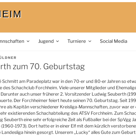
HEIM
nnschaften
Jugend
Turniere
Social Media
ÜLDNER
rth zum 70. Geburtstag
é Schmitt am Paradeplatz war in den 70-er und 80-er Jahren so etwa
le des Schachclub Forchheim. Viele unserer Mitglieder und Ehemali
 Darunter auch unser früherer 2. Vorsitzender Ludwig Seuberth (199
auerte. Der Forchheimer feiert heute seinen 70. Geburtstag. Seit 1994
Jahre als Kapitän verschiedener Kreisliga-Mannschaften, zuvor war er
 mehr existierenden Schachabteilung des ATSV Forchheim. Zum Scha
 Seuberth eine sehr erfolgreiche Zeit als Fußballer bei der SpVgg 
 (1960-1973). Dort hatte er in einer Elf mit dem kürzlich verstorbene
die Landesliga hinein gesorgt. Unserem „Lucky“ alles Gute zum Geburt