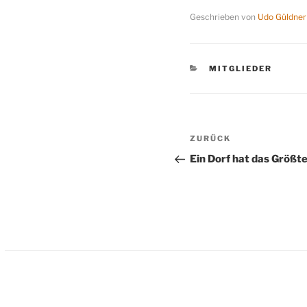
Geschrieben von
Udo Güldner
KATEGORIEN
MITGLIEDER
Beitragsnavigation
Vorheriger
ZURÜCK
Beitrag
Ein Dorf hat das Größte