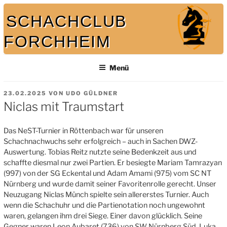
Zum
SCHACHCLUB
Inhalt
springen
FORCHHEIM
Bei uns spielt auch der König mit
Menü
VERÖFFENTLICHT
23.02.2025
VON
UDO GÜLDNER
AM
Niclas mit Traumstart
Das NeST-Turnier in Röttenbach war für unseren
Schachnachwuchs sehr erfolgreich – auch in Sachen DWZ-
Auswertung. Tobias Reitz nutzte seine Bedenkzeit aus und
schaffte diesmal nur zwei Partien. Er besiegte Mariam Tamrazyan
(997) von der SG Eckental und Adam Amami (975) vom SC NT
Nürnberg und wurde damit seiner Favoritenrolle gerecht. Unser
Neuzugang Niclas Münch spielte sein allererstes Turnier. Auch
wenn die Schachuhr und die Partienotation noch ungewohnt
waren, gelangen ihm drei Siege. Einer davon glücklich. Seine
Gegner waren Leon Aubaret (736) von SW Nürnberg Süd, Luka