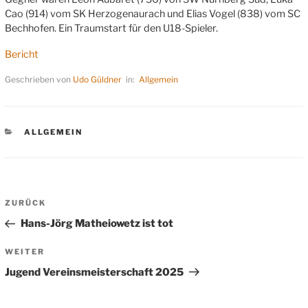
Cao (914) vom SK Herzogenaurach und Elias Vogel (838) vom SC
Bechhofen. Ein Traumstart für den U18-Spieler.
Bericht
Geschrieben von
Udo Güldner
in:
Allgemein
KATEGORIEN
ALLGEMEIN
Beitragsnavigation
Vorheriger
ZURÜCK
Beitrag
Hans-Jörg Matheiowetz ist tot
Nächster
WEITER
Beitrag
Jugend Vereinsmeisterschaft 2025