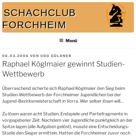
Zum
SCHACHCLUB
Inhalt
springen
FORCHHEIM
Bei uns spielt auch der König mit
Menü
VERÖFFENTLICHT
06.03.2006
VON
UDO GÜLDNER
AM
Raphael Köglmaier gewinnt Studien-
Wettbewerb
Überraschend sicherte sich Raphael Köglmaier den Sieg beim
Studien-Wettbewerb der Forchheimer Jugendlichen bei der
Jugend-Bezirksmeisterschaft in Vorra. Wer selber lösen will…
Zu lösen waren acht Studien, Endspiele und Partiefragmente in
vorgegebener Zeit. Nachdem vier Jugendliche punktgleich an der
Spitze lagen (alle Aufgaben gelöst), musste eine Entscheidungs-
Studie den Sieger ermitteln. Hatten die Forchheimer zuvor noch