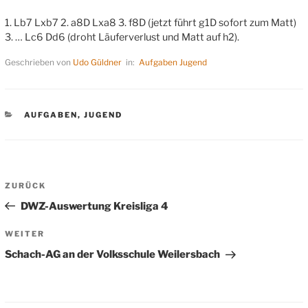
1. Lb7 Lxb7 2. a8D Lxa8 3. f8D (jetzt führt g1D sofort zum Matt)
3. … Lc6 Dd6 (droht Läuferverlust und Matt auf h2).
Geschrieben von
Udo Güldner
in:
Aufgaben
Jugend
KATEGORIEN
AUFGABEN
,
JUGEND
Beitragsnavigation
Vorheriger
ZURÜCK
Beitrag
DWZ-Auswertung Kreisliga 4
Nächster
WEITER
Beitrag
Schach-AG an der Volksschule Weilersbach