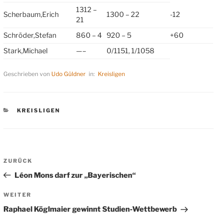
1312 –
Scherbaum,Erich
1300 – 22
-12
21
Schröder,Stefan
860 – 4
920 – 5
+60
Stark,Michael
—–
0/1151, 1/1058
Geschrieben von
Udo Güldner
in:
Kreisligen
KATEGORIEN
KREISLIGEN
Beitragsnavigation
Vorheriger
ZURÜCK
Beitrag
Léon Mons darf zur „Bayerischen“
Nächster
WEITER
Beitrag
Raphael Köglmaier gewinnt Studien-Wettbewerb