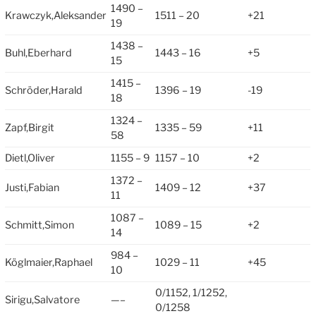
1490 –
Krawczyk,Aleksander
1511 – 20
+21
19
1438 –
Buhl,Eberhard
1443 – 16
+5
15
1415 –
Schröder,Harald
1396 – 19
-19
18
1324 –
Zapf,Birgit
1335 – 59
+11
58
Dietl,Oliver
1155 – 9
1157 – 10
+2
1372 –
Justi,Fabian
1409 – 12
+37
11
1087 –
Schmitt,Simon
1089 – 15
+2
14
984 –
Köglmaier,Raphael
1029 – 11
+45
10
0/1152, 1/1252,
Sirigu,Salvatore
—–
0/1258