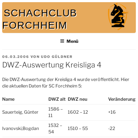
Zum
SCHACHCLUB
Inhalt
springen
FORCHHEIM
Bei uns spielt auch der König mit
Menü
VERÖFFENTLICHT
06.03.2006
VON
UDO GÜLDNER
AM
DWZ-Auswertung Kreisliga 4
Die DWZ-Auswertung der Kreisliga 4 wurde veröffentlicht. Hier
die aktuellen Daten für SC Forchheim 5:
Name
DWZ alt
DWZ neu
Veränderung
1586 –
Sauerteig, Günter
1602 – 12
+16
11
1532 –
Ivanovski,Bogdan
1510 – 55
-22
54