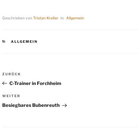
Geschrieben von
Tristan Kreller
in:
Allgemein
KATEGORIEN
ALLGEMEIN
Beitragsnavigation
Vorheriger
ZURÜCK
Beitrag
C-Trainer in Forchheim
Nächster
WEITER
Beitrag
Besiegbares Bubenreuth