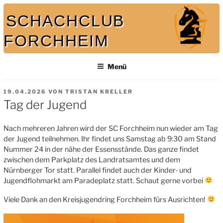
Zum
SCHACHCLUB
Inhalt
springen
FORCHHEIM
Bei uns spielt auch der König mit
Menü
VERÖFFENTLICHT
19.04.2026
VON
TRISTAN KRELLER
AM
Tag der Jugend
Nach mehreren Jahren wird der SC Forchheim nun wieder am Tag
der Jugend teilnehmen. Ihr findet uns Samstag ab 9:30 am Stand
Nummer 24 in der nähe der Essensstände. Das ganze findet
zwischen dem Parkplatz des Landratsamtes und dem
Nürnberger Tor statt. Parallel findet auch der Kinder- und
Jugendflohmarkt am Paradeplatz statt. Schaut gerne vorbei
Viele Dank an den Kreisjugendring Forchheim fürs Ausrichten!