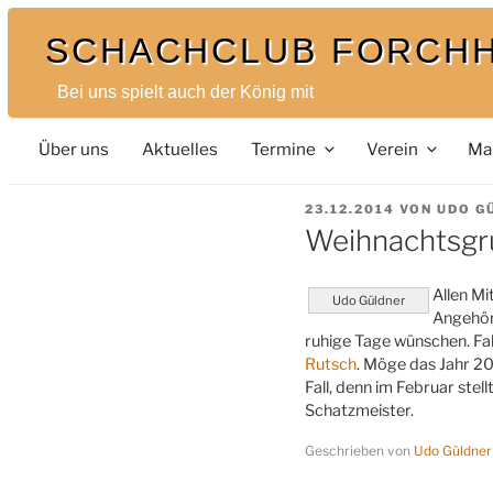
Zum
SCHACHCLUB FORCH
Inhalt
springen
Bei uns spielt auch der König mit
Über uns
Aktuelles
Termine
Verein
Ma
VERÖFFENTLICHT
23.12.2014
VON
UDO G
AM
Weihnachtsgr
Allen M
Udo Güldner
Angehör
ruhige Tage wünschen. Fal
Rutsch
. Möge das Jahr 20
Fall, denn im Februar stel
Schatzmeister.
Geschrieben von
Udo Güldner