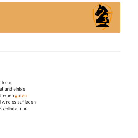
 deren
t und einige
ch einen
guten
 wird es auf jeden
pielleiter und