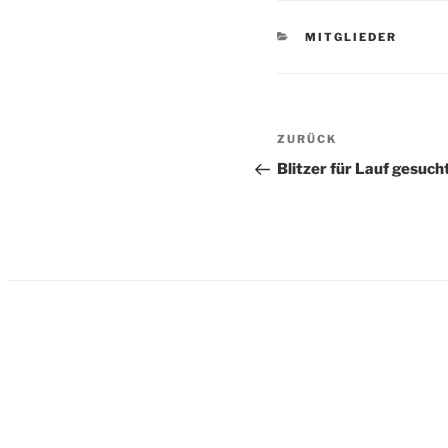
KATEGORIEN
MITGLIEDER
Beitragsnavigation
Vorheriger
ZURÜCK
Beitrag
Blitzer für Lauf gesuch