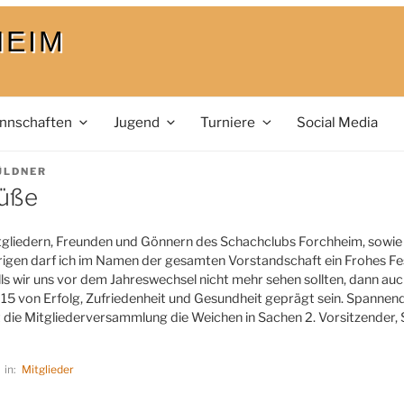
HEIM
nnschaften
Jugend
Turniere
Social Media
ÜLDNER
üße
itgliedern, Freunden und Gönnern des Schachclubs Forchheim, sowie
igen darf ich im Namen der gesamten Vorstandschaft ein Frohes Fes
ls wir uns vor dem Jahreswechsel nicht mehr sehen sollten, dann au
15 von Erfolg, Zufriedenheit und Gesundheit geprägt sein. Spannend
lt die Mitgliederversammlung die Weichen in Sachen 2. Vorsitzender, S
in:
Mitglieder