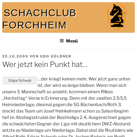
Zum
SCHACHCLUB
Inhalt
springen
FORCHHEIM
Bei uns spielt auch der König mit
Menü
VERÖFFENTLICHT
25.10.2009
VON
UDO GÜLDNER
AM
Wer jetzt kein Punkt hat…
…der kriegt keinen mehr. Wer jetzt ganz unten
Edgar Schwab
ist, der wird es lange bleiben. Wenn man sich
unsere 3. Mannschaft so ansieht, kommen einem Rilkes
„Herbsttag“-Verse in Erinnerung. Denn mit der zweiten 2,5:5,5
Heimniederlage, diesmal gegen die SG Büchenbach/Roth 3,
steckt das Team um Josef Heinkelmann schon zu Saisonbeginn
tief im Abstiegsstrudel der Bezirksliga 2 A. Ausgerechnet gegen
die schwächsten Gegner der Liga mit deutlichem DWZ-Abstand
setzte es Niederlage um Niederlage. Dabei sind die Routiniers wie
Alfred Balle, Edgar Schwab oder Dr. Jochen Radeck am Brett