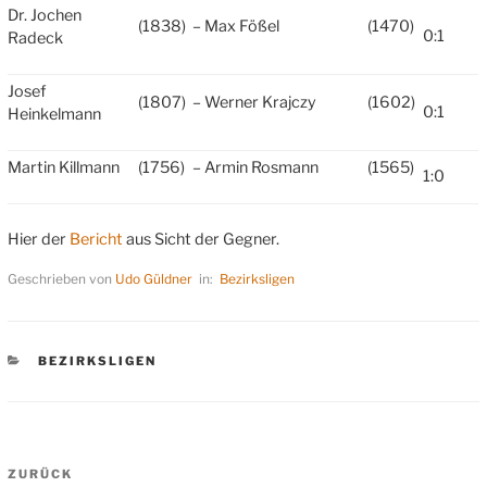
Dr. Jochen
(1838)
– Max Fößel
(1470)
0:1
Radeck
Josef
(1807)
– Werner Krajczy
(1602)
0:1
Heinkelmann
Martin Killmann
(1756)
– Armin Rosmann
(1565)
1:0
Hier der
Bericht
aus Sicht der Gegner.
Geschrieben von
Udo Güldner
in:
Bezirksligen
KATEGORIEN
BEZIRKSLIGEN
Beitragsnavigation
Vorheriger
ZURÜCK