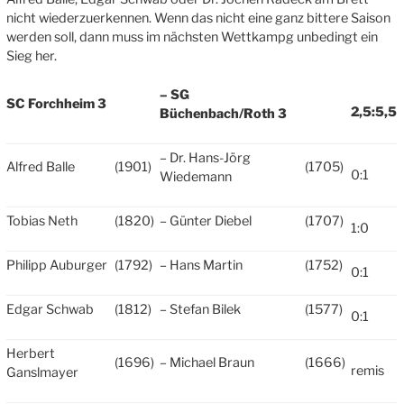
nicht wiederzuerkennen. Wenn das nicht eine ganz bittere Saison
werden soll, dann muss im nächsten Wettkampg unbedingt ein
Sieg her.
– SG
SC Forchheim 3
2,5:5,5
Büchenbach/Roth 3
– Dr. Hans-Jörg
Alfred Balle
(1901)
(1705)
0:1
Wiedemann
Tobias Neth
(1820)
– Günter Diebel
(1707)
1:0
Philipp Auburger
(1792)
– Hans Martin
(1752)
0:1
Edgar Schwab
(1812)
– Stefan Bilek
(1577)
0:1
Herbert
(1696)
– Michael Braun
(1666)
remis
Ganslmayer