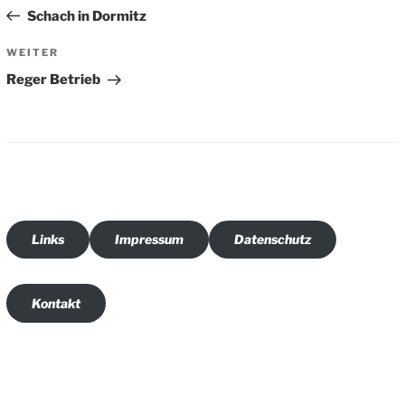
Beitrag
Schach in Dormitz
Nächster
WEITER
Beitrag
Reger Betrieb
Links
Impressum
Datenschutz
Kontakt