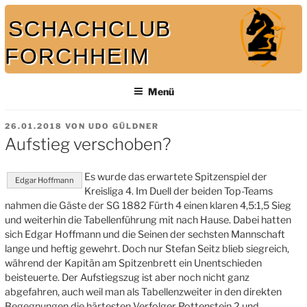
Zum
SCHACHCLUB
Inhalt
springen
FORCHHEIM
Bei uns spielt auch der König mit
Menü
VERÖFFENTLICHT
26.01.2018
VON
UDO GÜLDNER
AM
Aufstieg verschoben?
Es wurde das erwartete Spitzenspiel der
Edgar Hoffmann
Kreisliga 4. Im Duell der beiden Top-Teams
nahmen die Gäste der SG 1882 Fürth 4 einen klaren 4,5:1,5 Sieg
und weiterhin die Tabellenführung mit nach Hause. Dabei hatten
sich Edgar Hoffmann und die Seinen der sechsten Mannschaft
lange und heftig gewehrt. Doch nur Stefan Seitz blieb siegreich,
während der Kapitän am Spitzenbrett ein Unentschieden
beisteuerte. Der Aufstiegszug ist aber noch nicht ganz
abgefahren, auch weil man als Tabellenzweiter in den direkten
Begegnungen die härtesten Verfolger Pottenstein 2 und