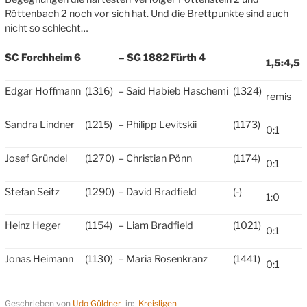
Röttenbach 2 noch vor sich hat. Und die Brettpunkte sind auch
nicht so schlecht…
SC Forchheim 6
– SG 1882 Fürth 4
1,5:4,5
Edgar Hoffmann
(1316)
– Said Habieb Haschemi
(1324)
remis
Sandra Lindner
(1215)
– Philipp Levitskii
(1173)
0:1
Josef Gründel
(1270)
– Christian Pönn
(1174)
0:1
Stefan Seitz
(1290)
– David Bradfield
(-)
1:0
Heinz Heger
(1154)
– Liam Bradfield
(1021)
0:1
Jonas Heimann
(1130)
– Maria Rosenkranz
(1441)
0:1
Geschrieben von
Udo Güldner
in:
Kreisligen