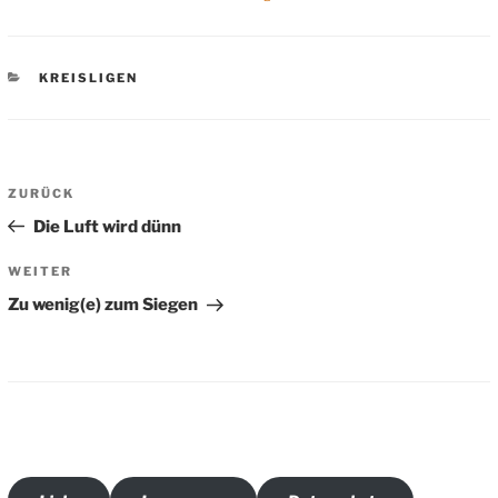
KATEGORIEN
KREISLIGEN
Beitragsnavigation
Vorheriger
ZURÜCK
Beitrag
Die Luft wird dünn
Nächster
WEITER
Beitrag
Zu wenig(e) zum Siegen