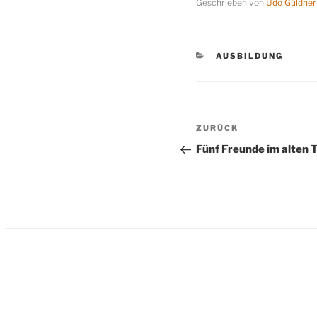
Geschrieben von
Udo Güldner
KATEGORIEN
AUSBILDUNG
Beitragsnavigation
Vorheriger
ZURÜCK
Beitrag
Fünf Freunde im alten 