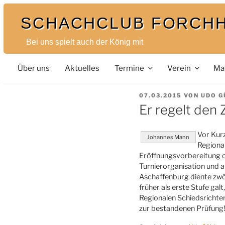
Zum
SCHACHCLUB FORCH
Inhalt
springen
Bei uns spielt auch der König mit
Über uns
Aktuelles
Termine
Verein
Ma
VERÖFFENTLICHT
07.03.2015
VON
UDO G
AM
Er regelt den
Vor Kur
Johannes Mann
Regiona
Eröffnungsvorbereitung o
Turnierorganisation und 
Aschaffenburg diente zwöl
früher als erste Stufe gal
Regionalen Schiedsrichter,
zur bestandenen Prüfung