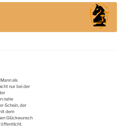
 Mann als
cht nur bei der
der
in nahe
er-Schein, der
 mit dem
ichen Glückwunsch
öffentlicht.