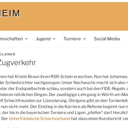
HEIM
nnschaften
Jugend
Turniere
Social Media
ÜLDNER
 Zugverkehr
zem hat Kristin Braun ihren RSR-Schein erworben. Nun hat Johannes
ler Schiedsrichter nachgezogen. Unser Nachwuchs macht sich also ni
der der Endspieltechnik schlau, sondern auch bei den FIDE-Regeln, 
anderen nützlichen Dingen. Der zweitägige Lehrgang in Wörth am Ma
f Schachfreunden zur Lizenzierung. Übrigens gibt es den Turnierleit
t, nun nicht mehr. Der Einstieg in die Karriere als Referee beginnt nun
 der bis in die bayerischen Turniere und Ligen „pfeifen“ darf. Herzl
! Der
Unterfränkische Schachverband
hat dazu einen Kurzbericht ver