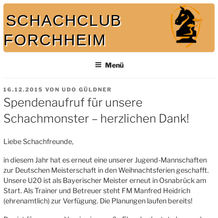
Zum
SCHACHCLUB
Inhalt
springen
FORCHHEIM
Bei uns spielt auch der König mit
Menü
VERÖFFENTLICHT
16.12.2015
VON
UDO GÜLDNER
AM
Spendenaufruf für unsere
Schachmonster – herzlichen Dank!
Liebe Schachfreunde,
in diesem Jahr hat es erneut eine unserer Jugend-Mannschaften
zur Deutschen Meisterschaft in den Weihnachtsferien geschafft.
Unsere U20 ist als Bayerischer Meister erneut in Osnabrück am
Start. Als Trainer und Betreuer steht FM Manfred Heidrich
(ehrenamtlich) zur Verfügung. Die Planungen laufen bereits!