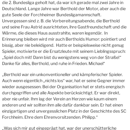
die 2. Bundesliga geholt hat, da war ich gerade mal zwei Jahre in
Deutschland. Lange Jahre war Berthold der Motor, aber auch die
gute Seele der Forchheimer Bundesligamannschaft.
Unvergessen sind z. B. die Vorbereitungsabende, die Berthold
und seine Frau Astrid ausrichteten, ihre Gastfreundschaft und die
Wärme, die dieses Haus ausstrahlte, waren legendär. In
Erinner
ung bleiben wird mir auch Bertholds Humor: pointiert und
bissig, aber nie beleidigend. Hatte er beispielsweise nicht genug
Spieler, motivierte er die Ersatzleute mit seinem Lieblingsspruch:
„Spiel doch mit! Dann bist du wenigstens weg von der Straße!“
Danke für alles, Berthold, und ruhe in Frieden. Michael
“
„Berthold war ein unkonventioneller und kämpferischer Spieler.
Auch wenn eigentlich „nichts los“ war, hat er seine Gegner immer
wieder ausgesessen. Bei der Organisation hat er stets energisch
durchgegriffen und alle Aspekte berücksichtigt. Er war direkt,
aber nie unfair. Ihm lag der Verein an Herzen wie kaum einem
anderen und wir sollten ihm alle dafür dankbar sein. Er hat einen
einzigartigen und unvergesslichen Platz in der Geschichte des SC
Forchheim. Ehre dem Ehrenvorsitzenden. Philipp.“
„Was sich mir gut eingeprägt hat, war der unerschütterliche