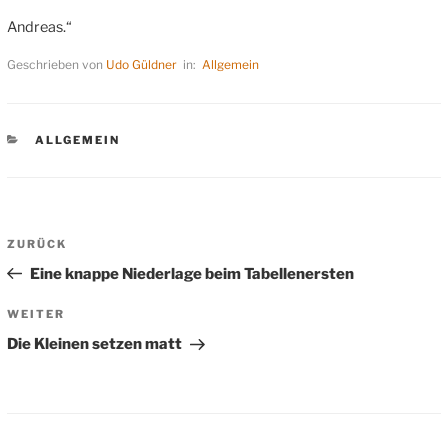
Andreas.“
Geschrieben von
Udo Güldner
in:
Allgemein
KATEGORIEN
ALLGEMEIN
Beitragsnavigation
Vorheriger
ZURÜCK
Beitrag
Eine knappe Niederlage beim Tabellenersten
Nächster
WEITER
Beitrag
Die Kleinen setzen matt