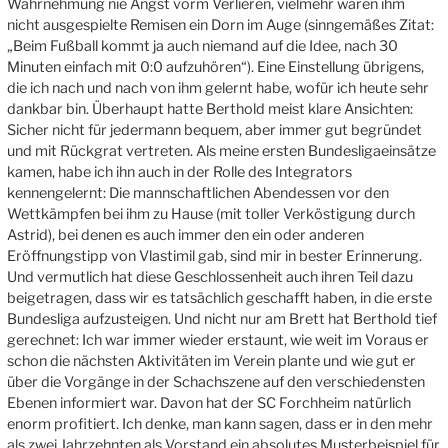
Wahrnehmung nie Angst vorm Verlieren, vielmehr waren ihm
nicht ausgespielte Remisen ein Dorn im Auge (sinngemäßes Zitat:
„Beim Fußball kommt ja auch niemand auf die Idee, nach 30
Minuten einfach mit 0:0 aufzuhören“). Eine Einstellung übrigens,
die ich nach und nach von ihm gelernt habe, wofür ich heute sehr
dankbar bin. Überhaupt hatte Berthold meist klare Ansichten:
Sicher nicht für jedermann bequem, aber immer gut begründet
und mit Rückgrat vertreten. Als meine ersten Bundesligaeinsätze
kamen, habe ich ihn auch in der Rolle des Integrators
kennengelernt: Die mannschaftlichen Abendessen vor den
Wettkämpfen bei ihm zu Hause (mit toller Verköstigung durch
Astrid), bei denen es auch immer den ein oder anderen
Eröffnungstipp von Vlastimil gab, sind mir in bester Erinnerung.
Und vermutlich hat diese Geschlossenheit auch ihren Teil dazu
beigetragen, dass wir es tatsächlich geschafft haben, in die erste
Bundesliga aufzusteigen. Und nicht nur am Brett hat Berthold tief
gerechnet: Ich war immer wieder erstaunt, wie weit im Voraus er
schon die nächsten Aktivitäten im Verein plante und wie gut er
über die Vorgänge in der Schachszene auf den verschiedensten
Ebenen informiert war. Davon hat der SC Forchheim natürlich
enorm profitiert. Ich denke, man kann sagen, dass er in den mehr
als zwei Jahrzehnten als Vorstand ein absolutes Musterbeispiel für