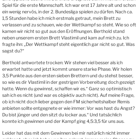
Spiel für die erste Mannschaft. Ich war erst 17 Jahre alt und schon
ein wenig nervös, in der 2. Bundesliga spielen zu dürfen. Nach ca.
1,5 Stunden habe ich mich erstmals getraut, mein Brett zu
verlassen und zu schauen, wie der Wettkampf so steht. Wie so oft
kamen wir nicht so gut aus den Eröffnungen. Berthold stand
neben unserem ersten Brett Vlastimil und kam auf mich zu. Ich
fragte ihn: „Der Wettkampf steht eigentlich gar nicht so gut. Was
sagst du?“
Berthold antwortete trocken: Wir stehen viel besser als ich
erwartet hatte und jetzt kommt unsere starke Phase. Wir holen
3,5 Punkte aus den ersten sieben Brettern und du stehst besser,
so wie es dir Vlastimil in der gestrigen Vorbereitung doch gezeigt
hatte. Wenn du gewinnst, schaffen wir es.“ Ganz so optimistisch
sah ich es nicht (und war es objektiv auch nicht). Auf meine Frage,
ob ich nicht doch lieber gegen den FM sicherheitshalber Remis
anbieten sollte entgegnete er wie immer: Vor was hast du Angst?
Du bist jünger und den sitzt du locker aus.“ Und tatsächlich
konnte ich gewinnen und der Kampf ging 4,5:3,5 für uns aus.
Leider hat das mit dem Gewinnen bei mir natürlich nicht immer