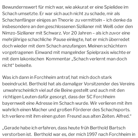
Bewundernswert für mich war, wie akkurat er eine Spielidee im
Schach umsetzte. Er war sich auch nicht zu schade, mir als
Schachanfänger einiges an Theorie zu vermitteln – ich denke da
insbesondere an den geschlossenen Sizilianer mit Weiß oder den
Nimzo-Sizilianer mit Schwarz. Vor 20 Jahren – als ich zuvor eine
mehrjährige schachliche Pause einlegte, hat er mich überredet
doch wieder mit dem Schach anzufangen. Meinen schüchtern
vorgetragenen Einwand mit mangelnder Spielpraxis wischte er
mit dem lakonischen Kommentar „Schach verlernt man doch
nicht“ beiseite.
Was ich dann in Forchheim antraf, hat mich doch stark
beeindruckt. Berthold hat als damaliger Vorsitzender des Vereins
unwahrscheinlich viel auf die Beine gestellt und auch mit den
richtigen Leuten dafür gesorgt, dass der SC Forchheim
bayernweit eine Adresse im Schach wurde. Wir verlieren mit ihm
wahrlich einen Macher und großen Förderer des Schachsports.
Ich verliere mit ihm einen guten Freund aus alten Zeiten. Alfred.“
„Gerade habe ich erfahren, dass heute früh Berthold Bartsch
verstorben ist. Berthold war es, der mich 1997 nach Forchheim in