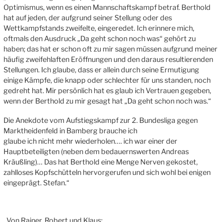
Optimismus, wenn es einen Mannschaftskampf betraf. Berthold
hat auf jeden, der aufgrund seiner Stellung oder des
Wettkampfstands zweifelte, eingeredet. Ich erinnere mich,
oftmals den Ausdruck „Da geht schon noch was“ gehört zu
haben; das hat er schon oft zu mir sagen müssen aufgrund meiner
häufig zweifehlaften Eröffnungen und den daraus resultierenden
Stellungen. Ich glaube, dass er allein durch seine Ermutigung
einige Kämpfe, die knapp oder schlechter für uns standen, noch
gedreht hat. Mir persönlich hat es glaub ich Vertrauen gegeben,
wenn der Berthold zu mir gesagt hat „Da geht schon noch was.“
Die Anekdote vom Aufstiegskampf zur 2. Bundesliga gegen
Marktheidenfeld in Bamberg brauche ich
glaube ich nicht mehr wiederholen…. ich war einer der
Hauptbeteiligten (neben dem bedauernswerten Andreas
Kräußling)… Das hat Berthold eine Menge Nerven gekostet,
zahlloses Kopfschütteln hervorgerufen und sich wohl bei enigen
eingeprägt. Stefan.“
„Von Rainer, Robert und Klaus: