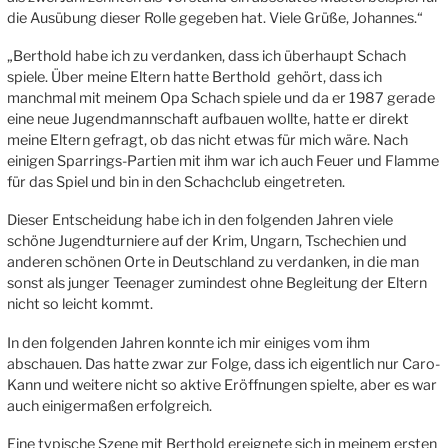
die Ausübung dieser Rolle gegeben hat. Viele Grüße, Johannes.“
„Berthold habe ich zu verdanken, dass ich überhaupt Schach
spiele. Über meine Eltern hatte Berthold gehört, dass ich
manchmal mit meinem Opa Schach spiele und da er 1987 gerade
eine neue Jugendmannschaft aufbauen wollte, hatte er direkt
meine Eltern gefragt, ob das nicht etwas für mich wäre. Nach
einigen Sparrings-Partien mit ihm war ich auch Feuer und Flamme
für das Spiel und bin in den Schachclub eingetreten.
Dieser Entscheidung habe ich in den folgenden Jahren viele
schöne Jugendturniere auf der Krim, Ungarn, Tschechien und
anderen schönen Orte in Deutschland zu verdanken, in die man
sonst als junger Teenager zumindest ohne Begleitung der Eltern
nicht so leicht kommt.
In den folgenden Jahren konnte ich mir einiges vom ihm
abschauen. Das hatte zwar zur Folge, dass ich eigentlich nur Caro-
Kann und weitere nicht so aktive Eröffnungen spielte, aber es war
auch einigermaßen erfolgreich.
Eine typische Szene mit Berthold ereignete sich in meinem ersten