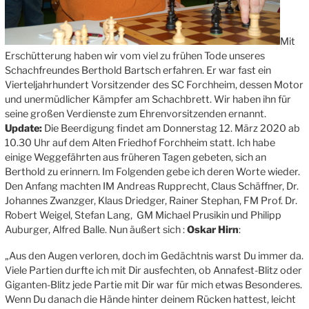
Mit
Erschütterung haben wir vom viel zu frühen Tode unseres
Schachfreundes Berthold Bartsch erfahren. Er war fast ein
Vierteljahrhundert Vorsitzender des SC Forchheim, dessen Motor
und unermüdlicher Kämpfer am Schachbrett. Wir haben ihn für
seine großen Verdienste zum Ehrenvorsitzenden ernannt.
Update:
Die Beerdigung findet am Donnerstag 12. März 2020 ab
10.30 Uhr auf dem Alten Friedhof Forchheim statt. Ich habe
einige Weggefährten aus früheren Tagen gebeten, sich an
Berthold zu erinnern. Im Folgenden gebe ich deren Worte wieder.
Den Anfang machten IM Andreas Rupprecht, Claus Schäffner, Dr.
Johannes Zwanzger, Klaus Driedger, Rainer Stephan, FM Prof. Dr.
Robert Weigel, Stefan Lang, GM Michael Prusikin und Philipp
Auburger, Alfred Balle. Nun äußert sich :
Oskar Hirn
:
„Aus den Augen verloren, doch im Gedächtnis warst Du immer da.
Viele Partien durfte ich mit Dir ausfechten, ob Annafest-Blitz oder
Giganten-Blitz jede Partie mit Dir war für mich etwas Besonderes.
Wenn Du danach die Hände hinter deinem Rücken hattest, leicht