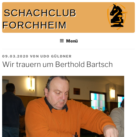
Zum
SCHACHCLUB
Inhalt
springen
FORCHHEIM
Bei uns spielt auch der König mit
Menü
VERÖFFENTLICHT
09.03.2020
VON
UDO GÜLDNER
AM
Wir trauern um Berthold Bartsch