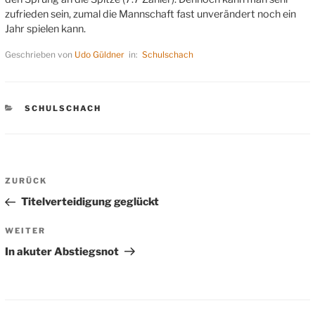
zufrieden sein, zumal die Mannschaft fast unverändert noch ein
Jahr spielen kann.
Geschrieben von
Udo Güldner
in:
Schulschach
KATEGORIEN
SCHULSCHACH
Beitragsnavigation
Vorheriger
ZURÜCK
Beitrag
Titelverteidigung geglückt
Nächster
WEITER
Beitrag
In akuter Abstiegsnot