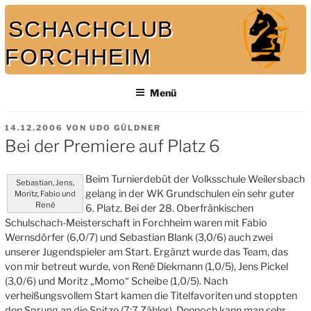
Zum
SCHACHCLUB
Inhalt
springen
FORCHHEIM
Bei uns spielt auch der König mit
Menü
VERÖFFENTLICHT
14.12.2006
VON
UDO GÜLDNER
AM
Bei der Premiere auf Platz 6
Beim Turnierdebüt der Volksschule Weilersbach
Sebastian, Jens,
gelang in der WK Grundschulen ein sehr guter
Moritz, Fabio und
René
6. Platz. Bei der 28. Oberfränkischen
Schulschach-Meisterschaft in Forchheim waren mit Fabio
Wernsdörfer (6,0/7) und Sebastian Blank (3,0/6) auch zwei
unserer Jugendspieler am Start. Ergänzt wurde das Team, das
von mir betreut wurde, von René Diekmann (1,0/5), Jens Pickel
(3,0/6) und Moritz „Momo“ Scheibe (1,0/5). Nach
verheißungsvollem Start kamen die Titelfavoriten und stoppten
den Sprung an die Spitze (7:7 Zähler). Dennoch kann man sehr