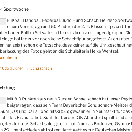
LICHT
er Sportwoche
Fußball, Handball, Federball, Judo – und Schach. Bei der Sport
einem Vormittag rund 50 Kindern der 2.-4. Klassen Tips und Trick
bert oder Philipp Schwab sind bereits in unserer Jugendgruppe. Die S
 einige hatten zuvor noch keine Schachfigur angefasst. Auch unser 
en hat zeigt schon die Tatsache, dass keiner auf die Uhr geschaut ha
Überlassung des Fotos geht an die Schulleiterin Heike Wentzel.
orchheim
on
Udo Güldner
in:
Schulschach
LICHT
Leistung
Mit 8,0 Punkten aus neun Runden Schnellschach hat unser Regi
beigetragen, dass sein Team Bayerischer Schulschach-Meister 
ob Suhl (5,0) und Daria Topolnitski (5,5) gewann er in Neumarkt für
fährdet. Bis auf Jakob Suhl, der bei der DJK Abersfeld spielt, sind al
, der dort das Schachspiel gelernt hat. Nur das Bodensee-Gymnasiu
n 2:2 Unentschieden abtrotzen. Jetzt geht es zur Deutschen Meisters