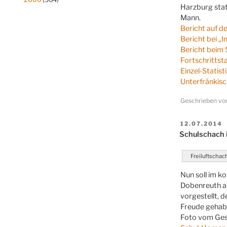
Harzburg stat
Mann.
Bericht auf 
Bericht bei „
Bericht beim
Fortschrittst
Einzel-Statist
Unterfränkisc
Geschrieben v
VERÖFFENT
12.07.2014
AM
Schulschach 
Freiluftschac
Nun soll im k
Dobenreuth au
vorgestellt, 
Freude gehabt.
Foto vom Gesc