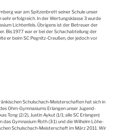
amberg war am Spitzenbrett seiner Schule unser
 sehr erfolgreich. In der Wertungsklasse 3 wurde
ium Lichtenfels. Übrigens ist der Betreuer der
r. Bis 1977 war er bei der Schachabteilung der
lte er beim SC Pegnitz-Creußen, der jedoch vor
lfränkischen Schulschach-Meisterschaften hat sich in
am des Ohm-Gymnasiums Erlangen unser Jugend-
s Tong (2/2), Justin Aykut (1/1; alle SC Erlangen)
gen das Gymnasium Roth (3:1) und die Wilhelm Löhe-
rischen Schulschach-Meisterschaft im März 2011. Wir