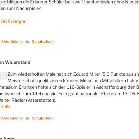
ten blieben die Erlanger Schüler bei zwei Unentschieden ohne Nieder
tien zum Nachspielen.
m SC Erlangen
on
Udo Güldner
in:
Schulschach
LICHT
en Widerstand
Zum wiederholten Male hat sich Eduard Miller (5,0 Punkte aus s
g
Meisterschaft qualifizieren können. Mit seinen Mitschülern Lukas
sium Erlangen holte sich der U16-Spieler in Aschaffenburg den Bay
ckwunsch zum Titel und viel Erfolg auf nationaler Ebene am 13.-16. M
alter Rädler (Vaterstetten).
abelle
on
Udo Güldner
in:
Schulschach
LICHT
es Auge