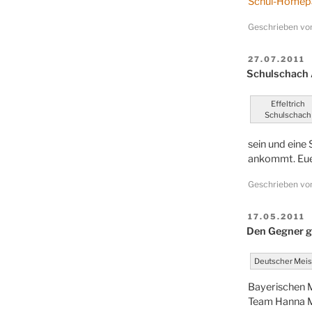
Schul-Homep
Geschrieben v
VERÖFFENT
27.07.2011
AM
Schulschach A
Effeltrich
Schulschach
sein und eine
ankommt. Eue
Geschrieben vo
VERÖFFENT
17.05.2011
AM
Den Gegner g
Deutscher Meis
Bayerischen M
Team Hanna Ma