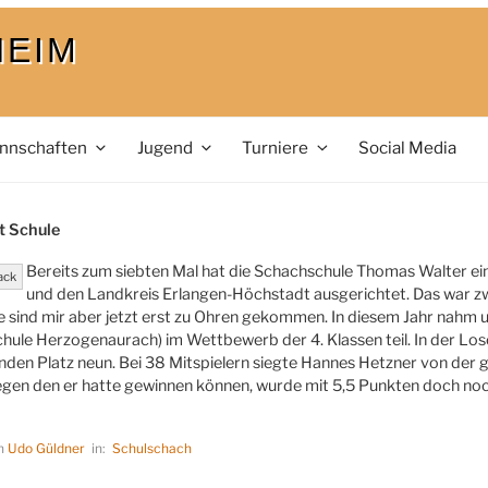
HEIM
nnschaften
Jugend
Turniere
Social Media
LICHT
t Schule
Bereits zum siebten Mal hat die Schachschule Thomas Walter ei
ack
und den Landkreis Erlangen-Höchstadt ausgerichtet. Das war zwar
e sind mir aber jetzt erst zu Ohren gekommen. In diesem Jahr nahm 
hule Herzogenaurach) im Wettbewerb der 4. Klassen teil. In der Los
nden Platz neun. Bei 38 Mitspielern siegte Hannes Hetzner von der
egen den er hatte gewinnen können, wurde mit 5,5 Punkten doch noch
on
Udo Güldner
in:
Schulschach