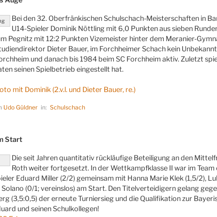
Bei den 32. Oberfränkischen Schulschach-Meisterschaften in B
ng
U14-Spieler Dominik Nöttling mit 6,0 Punkten aus sieben Runden
 Pegnitz mit 12:2 Punkten Vizemeister hinter dem Meranier-Gymnas
udiendirektor Dieter Bauer, im Forchheimer Schach kein Unbekannte
rchheim und danach bis 1984 beim SC Forchheim aktiv. Zuletzt spie
en seinen Spielbetrieb eingestellt hat.
o mit Dominik (2.v.l. und Dieter Bauer, re.)
on
Udo Güldner
in:
Schulschach
LICHT
m Start
Die seit Jahren quantitativ rückläufige Beteiligung an den Mitte
r
Roth weiter fortgesetzt. In der Wettkampfklasse II war im Te
eler Eduard Miller (2/2) gemeinsam mit Hanna Marie Klek (1,5/2), Luka
 Solano (0/1; vereinslos) am Start. Den Titelverteidigern gelang ge
rg (3,5:0,5) der erneute Turniersieg und die Qualifikation zur Baye
duard und seinen Schulkollegen!