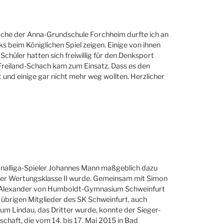
woche der Anna-Grundschule Forchheim durfte ich an
s beim Königlichen Spiel zeigen. Einige von ihnen
chüler hatten sich freiwillig für den Denksport
Freiland-Schach kam zum Einsatz. Dass es den
t und einige gar nicht mehr weg wollten. Herzlicher
onalliga-Spieler Johannes Mann maßgeblich dazu
der Wertungsklasse II wurde. Gemeinsam mit Simon
 das Alexander von Humboldt-Gymnasium Schweinfurt
le übrigen Mitglieder des SK Schweinfurt, auch
m Lindau, das Dritter wurde, konnte der Sieger-
chaft, die vom 14. bis 17. Mai 2015 in Bad