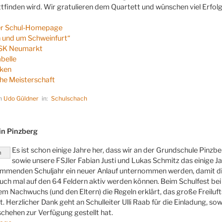
tfinden wird. Wir gratulieren dem Quartett und wünschen viel Erfolg
der Schul-Homepage
In und um Schweinfurt“
 SK Neumarkt
abelle
iken
he Meisterschaft
on
Udo Güldner
in:
Schulschach
LICHT
in Pinzberg
Es ist schon einige Jahre her, dass wir an der Grundschule Pin
h
sowie unsere FSJler Fabian Justi und Lukas Schmitz das einige J
ommenden Schuljahr ein neuer Anlauf unternommen werden, damit di
ch mal auf den 64 Feldern aktiv werden können. Beim Schulfest b
dem Nachwuchs (und den Eltern) die Regeln erklärt, das große Freilu
 Herzlicher Dank geht an Schulleiter Ulli Raab für die Einladung, so
hehen zur Verfügung gestellt hat.