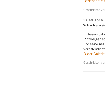
Bericht beim 
Geschrieben v
VERÖFFENT
19.05.2010
AM
Schach am Sc
In diesem Jah
Pinzberger, s
und seine Assi
veröffentlicht
Bilder-Galerie
Geschrieben v
Seitennumme
der
Beiträge