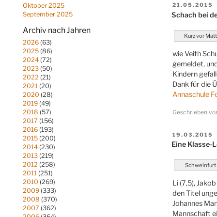
VERÖFFENT
21.05.2015
Oktober 2025
AM
Schach bei d
September 2025
Archiv nach Jahren
Kurz vor Matt
2026
(63)
2025
(86)
wie Veith Schu
2024
(72)
gemeldet, und
2023
(50)
Kindern gefall
2022
(21)
Dank für die 
2021
(20)
Annaschule F
2020
(28)
2019
(49)
Geschrieben v
2018
(57)
2017
(156)
2016
(193)
VERÖFFENT
19.03.2015
2015
(200)
AM
Eine Klasse-
2014
(230)
2013
(219)
2012
(258)
Schweinfurt
2011
(251)
2010
(269)
Li (7,5), Jak
2009
(333)
den Titel unge
2008
(370)
Johannes Mann
2007
(362)
Mannschaft ei
2006
(364)