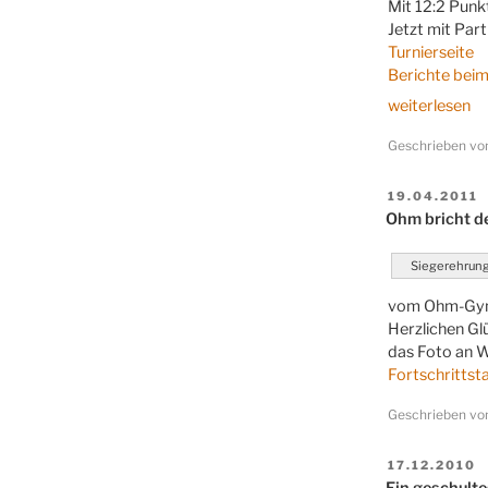
Mit 12:2 Punk
Jetzt mit Par
Turnierseite
Berichte bei
„Den
weiterlesen
Gegner
Geschrieben v
geverden
–
Deutscher
VERÖFFENT
19.04.2011
AM
Ohm bricht d
Meister!!!“
Siegerehrun
vom Ohm-Gymna
Herzlichen Glü
das Foto an W
Fortschrittst
Geschrieben v
VERÖFFENT
17.12.2010
AM
Ein geschult