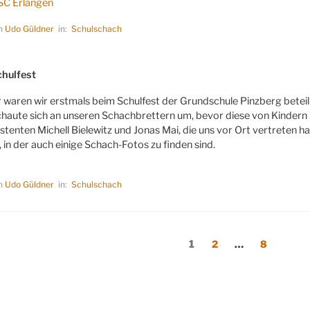
SC Erlangen
on
Udo Güldner
in:
Schulschach
LICHT
hulfest
r waren wir erstmals beim Schulfest der Grundschule Pinzberg beteili
chaute sich an unseren Schachbrettern um, bevor diese von Kindern 
stenten Michell Bielewitz und Jonas Mai, die uns vor Ort vertreten hab
, in der auch einige Schach-Fotos zu finden sind.
on
Udo Güldner
in:
Schulschach
rierung
Seite
Seite
Seite
1
2
…
8