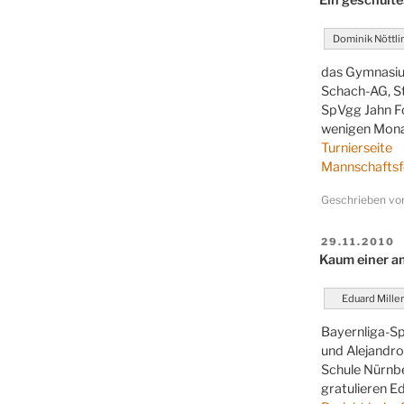
Dominik Nöttli
das Gymnasium
Schach-AG, St
SpVgg Jahn Fo
wenigen Monat
Turnierseite
Mannschaftsfot
Geschrieben v
VERÖFFENT
29.11.2010
AM
Kaum einer a
Eduard Mille
Bayernliga-Spi
und Alejandro
Schule Nürnbe
gratulieren E