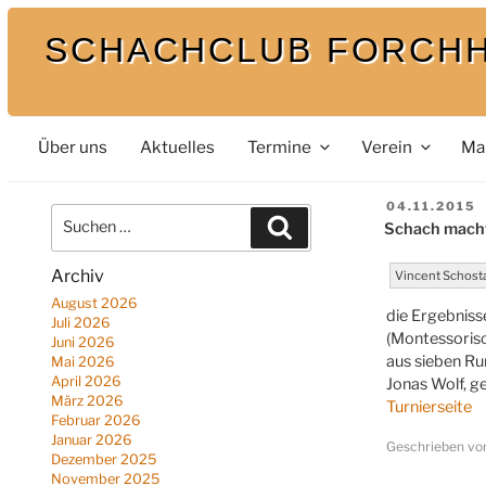
Zum
SCHACHCLUB FORCH
Inhalt
springen
Bei uns spielt auch der König mit
Über uns
Aktuelles
Termine
Verein
Ma
VERÖFFENT
04.11.2015
Suche
AM
Suchen
Schach mach
nach:
Archiv
Vincent Schost
August 2026
die Ergebniss
Juli 2026
(Montessorisc
Juni 2026
aus sieben Ru
Mai 2026
April 2026
Jonas Wolf, g
März 2026
Turnierseite
Februar 2026
Januar 2026
Geschrieben v
Dezember 2025
November 2025