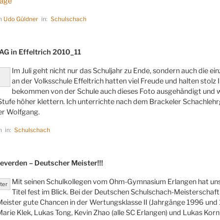
age
on
Udo Güldner
in:
Schulschach
LICHT
G in Effeltrich 2010_11
Im Juli geht nicht nur das Schuljahr zu Ende, sondern auch die ei
an der Volksschule Effeltrich hatten viel Freude und halten stolz
bekommen von der Schule auch dieses Foto ausgehändigt und wol
 Stufe höher klettern. Ich unterrichte nach dem Brackeler Schachleh
r Wolfgang.
n in:
Schulschach
LICHT
everden – Deutscher Meister!!!
Mit seinen Schulkollegen vom Ohm-Gymnasium Erlangen hat unse
ter
Titel fest im Blick. Bei der Deutschen Schulschach-Meisterschaft
eister gute Chancen in der Wertungsklasse II (Jahrgänge 1996 und 
rie Klek, Lukas Tong, Kevin Zhao (alle SC Erlangen) und Lukas Kor