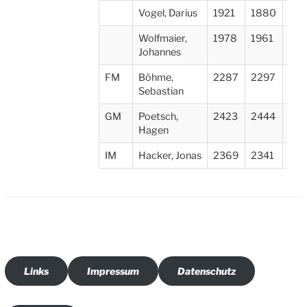
Vogel, Darius
1921
1880
TSV
Wolfmaier,
1978
1961
TSV
Johannes
FM
Böhme,
2287
2297
SC 
Sebastian
GM
Poetsch,
2423
2444
SC
Hagen
Heu
IM
Hacker, Jonas
2369
2341
SC 
Links
Impressum
Datenschutz