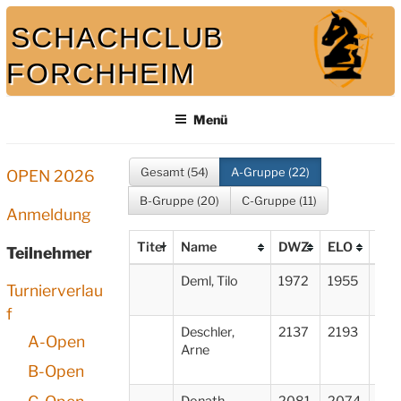
Zum
SCHACHCLUB
Inhalt
springen
FORCHHEIM
Bei uns spielt auch der König mit
Menü
Gesamt (54)
A-Gruppe (22)
OPEN 2026
B-Gruppe (20)
C-Gruppe (11)
Anmeldung
Titel
Name
DWZ
ELO
Ver
Teilnehmer
Deml, Tilo
1972
1955
1. F
Turnierverlau
Mar
f
Deschler,
2137
2193
SC 
A-Open
Arne
Tar
Nür
B-Open
Donath,
2081
2074
SV 