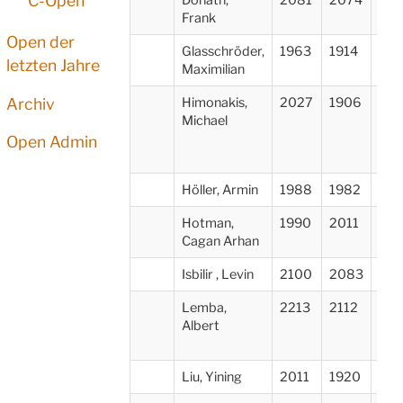
C-Open
Frank
bei
Open der
Glasschröder,
1963
1914
SK 
letzten Jahre
Maximilian
Archiv
Himonakis,
2027
1906
SC 
Michael
Tar
Nür
Open Admin
e.V.
Höller, Armin
1988
1982
SK 
Hotman,
1990
2011
SK 
Cagan Arhan
Isbilir , Levin
2100
2083
SC 
Lemba,
2213
2112
SC 
Albert
Tar
Nür
Liu, Yining
2011
1920
SF 