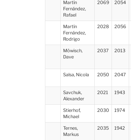
Martín
2069
2054
SC 
Fernández,
Rafael
Martín
2028
2056
SC 
Fernández,
Rodrigo
Möwisch,
2037
2013
Pot
Dave
Sch
Mit
Salsa, Nicola
2050
2047
SK 
Süd
Savchuk,
2021
1943
SC 
Alexander
Stierhof,
2030
1974
TS
Michael
Kir
Ternes,
2035
1942
SC 
Markus
Ros