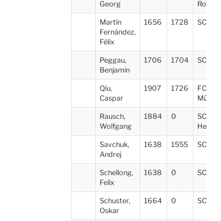
Georg
Rosen
Martín
1656
1728
SC Erl
Fernández,
Félix
Peggau,
1706
1704
SC For
Benjamin
Qiu,
1907
1726
FC Bay
Caspar
Münch
Rausch,
1884
0
SC Pos
Wolfgang
Heng
Savchuk,
1638
1555
SC Utt
Andrej
Schellong,
1638
0
SC For
Felix
Schuster,
1664
0
SC For
Oskar