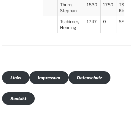
Thurn,
1830
1750
TSV
Stephan
Kirche
Tschirner,
1747
0
SF Wil
Henning
Links
Impressum
Datenschutz
Kontakt