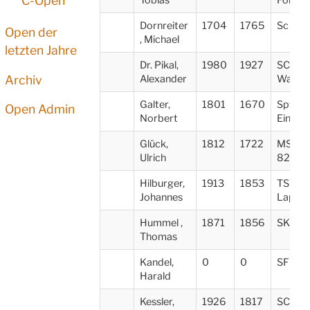
C-Open
Dornreiter
1704
1765
Sc Gar
Open der
, Michael
letzten Jahre
Dr. Pikal,
1980
1927
SC
Archiv
Alexander
Wasser
Galter,
1801
1670
Spvgg 
Open Admin
Norbert
Eintrac
Glück,
1812
1722
MSA Z
Ulrich
82
Hilburger,
1913
1853
TSV Ka
Johannes
Lapper
Hummel ,
1871
1856
SK-Ne
Thomas
Kandel,
0
0
SF Me
Harald
Kessler,
1926
1817
SC Sul