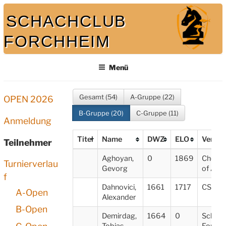
Zum
SCHACHCLUB
Inhalt
springen
FORCHHEIM
Bei uns spielt auch der König mit
Menü
Gesamt (54)
A-Gruppe (22)
OPEN 2026
B-Gruppe (20)
C-Gruppe (11)
Anmeldung
Titel
Name
DWZ
ELO
Verein
Teilnehmer
Aghoyan,
0
1869
Chess
Turnierverlau
Gevorg
of Arm
f
Dahnovici,
1661
1717
CSU Bu
A-Open
Alexander
B-Open
Demirdag,
1664
0
Schach
Tobias
Forchhe