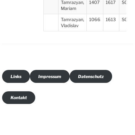
Tamrazyan,
1407
1617
SG Ec
Mariam
Tamrazyan,
1066
1613
SG Ec
Vladislav
Links
Impressum
Datenschutz
Kontakt