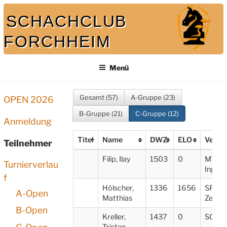
Zum
SCHACHCLUB
Inhalt
springen
FORCHHEIM
Bei uns spielt auch der König mit
Menü
Gesamt (57)
A-Gruppe (23)
OPEN 2026
B-Gruppe (21)
C-Gruppe (12)
Anmeldung
Titel
Name
DWZ
ELO
Verei
Teilnehmer
Filip, Ilay
1503
0
MTV
Turnierverlau
Ingols
f
Hölscher,
1336
1656
SF Ph
A-Open
Matthias
Zellin
B-Open
Kreller,
1437
0
SC Fo
Tristan