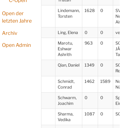
C-Open
Lindemann,
1628
0
SV07
Open der
Torsten
Neust
letzten Jahre
Aisch
Archiv
Ling, Elena
0
0
verein
Marotu,
963
0
SC
Open Admin
Eshwar
JÄKL
Ashrith
Talent
Qian, Daniel
1349
0
SC Ba
Regen
Schmidt,
1462
1589
Noris 
Conrad
Nürnb
Schwarm,
0
0
Spvgg
Joachim
Eintrac
Sharma,
1087
0
SG Ec
Vedika