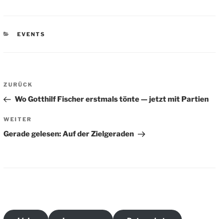
KATEGORIEN
EVENTS
Beitragsnavigation
Vorheriger
ZURÜCK
Beitrag
Wo Gotthilf Fischer erstmals tönte — jetzt mit Partien
Nächster
WEITER
Beitrag
Gerade gelesen: Auf der Zielgeraden