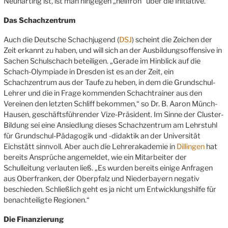
Neuharting ist, ist man hingegen „heilfroh“ über die Initiative.
Das Schachzentrum
Auch die Deutsche Schachjugend (
DSJ
) scheint die Zeichen der
Zeit erkannt zu haben, und will sich an der Ausbildungsoffensive in
Sachen Schulschach beteiligen. „Gerade im Hinblick auf die
Schach-Olympiade in Dresden ist es an der Zeit, ein
Schachzentrum aus der Taufe zu heben, in dem die Grundschul-
Lehrer und die in Frage kommenden Schachtrainer aus den
Vereinen den letzten Schliff bekommen,“ so Dr. B. Aaron Münch-
Hausen, geschäftsführender Vize-Präsident. Im Sinne der Cluster-
Bildung sei eine Ansiedlung dieses Schachzentrum am Lehrstuhl
für Grundschul-Pädagogik und -didaktik an der Universität
Eichstätt sinnvoll. Aber auch die Lehrerakademie in
Dillingen
hat
bereits Ansprüche angemeldet, wie ein Mitarbeiter der
Schulleitung verlauten ließ. „Es wurden bereits einige Anfragen
aus Oberfranken, der Oberpfalz und Niederbayern negativ
beschieden. Schließlich geht es ja nicht um Entwicklungshilfe für
benachteiligte Regionen.“
Die Finanzierung