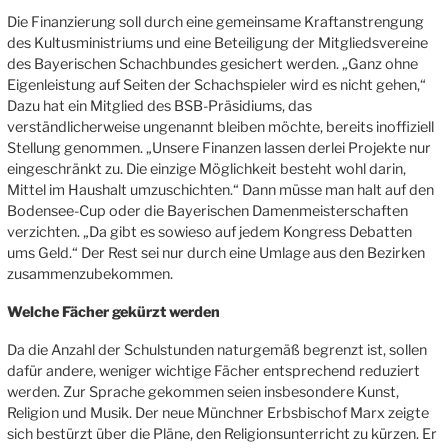
Die Finanzierung soll durch eine gemeinsame Kraftanstrengung
des Kultusministriums und eine Beteiligung der Mitgliedsvereine
des Bayerischen Schachbundes gesichert werden. „Ganz ohne
Eigenleistung auf Seiten der Schachspieler wird es nicht gehen,“
Dazu hat ein Mitglied des BSB-Präsidiums, das
verständlicherweise ungenannt bleiben möchte, bereits inoffiziell
Stellung genommen. „Unsere Finanzen lassen derlei Projekte nur
eingeschränkt zu. Die einzige Möglichkeit besteht wohl darin,
Mittel im Haushalt umzuschichten.“ Dann müsse man halt auf den
Bodensee-Cup oder die Bayerischen Damenmeisterschaften
verzichten. „Da gibt es sowieso auf jedem Kongress Debatten
ums Geld.“ Der Rest sei nur durch eine Umlage aus den Bezirken
zusammenzubekommen.
Welche Fächer gekürzt werden
Da die Anzahl der Schulstunden naturgemäß begrenzt ist, sollen
dafür andere, weniger wichtige Fächer entsprechend reduziert
werden. Zur Sprache gekommen seien insbesondere Kunst,
Religion und Musik. Der neue Münchner Erbsbischof Marx zeigte
sich bestürzt über die Pläne, den Religionsunterricht zu kürzen. Er