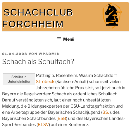
Zum
SCHACHCLUB
Inhalt
springen
FORCHHEIM
Bei uns spielt auch der König mit
Menü
VERÖFFENTLICHT
01.04.2008
VON
WPADMIN
AM
Schach als Schulfach?
Patting b. Rosenheim. Was im Schachdorf
Schüler in
Ströbeck
(Sachsen-Anhalt) schon seit vielen
Unterleinleiter
Jahrzehnten übliche Praxis ist, soll jetzt auch in
Bayern die Regel werden: Schach als ordentliches Schulfach.
Darauf verständigten sich, laut einer noch unbestätigten
Meldung, die Bildungsexperten der CSU-Landtagsfraktion und
eine Arbeitsgruppe der Bayerischen Schachjugend (
BSJ
), des
Bayerischen Schachbundes (
BSB
) und des Bayerischen Landes-
Sport-Verbandes (
BLSV
) auf einer Konferenz.