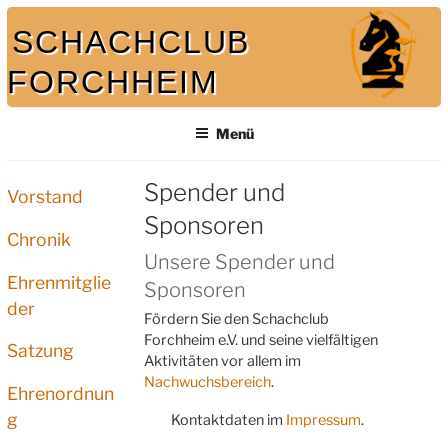
Zum
SCHACHCLUB
Inhalt
springen
FORCHHEIM
Bei uns spielt auch der König mit
Menü
Spender und
Vorstand
Sponsoren
Chronik
Unsere Spender und
Ehrenmitglie
Sponsoren
der
Fördern Sie den Schachclub
Forchheim e.V. und seine vielfältigen
Satzung
Aktivitäten vor allem im
Nachwuchsbereich
.
Ehrenordnun
g
Kontaktdaten im
Impressum
.