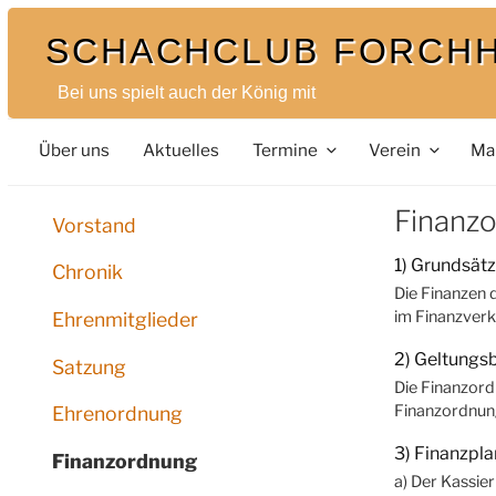
Zum
SCHACHCLUB FORCH
Inhalt
springen
Bei uns spielt auch der König mit
Über uns
Aktuelles
Termine
Verein
Ma
Finanz
Vorstand
1) Grundsät
Chronik
Die Finanzen 
im Finanzverk
Ehrenmitglieder
2) Geltungs
Satzung
Die Finanzord
Finanzordnung
Ehrenordnung
3) Finanzpl
Finanzordnung
a) Der Kassie