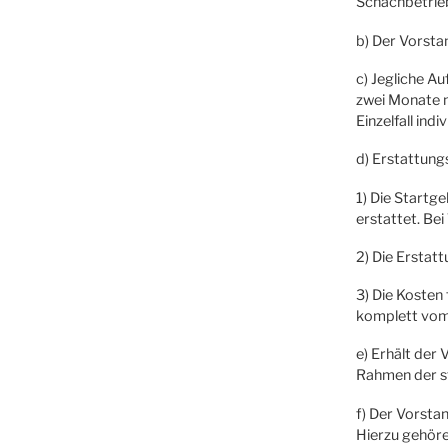
Schachbetrie
b) Der Vorsta
c) Jegliche A
zwei Monate n
Einzelfall ind
d) Erstattung
1) Die Startg
erstattet. Be
2) Die Erstat
3) Die Kosten
komplett vom 
e) Erhält der 
Rahmen der st
f) Der Vorsta
Hierzu gehör