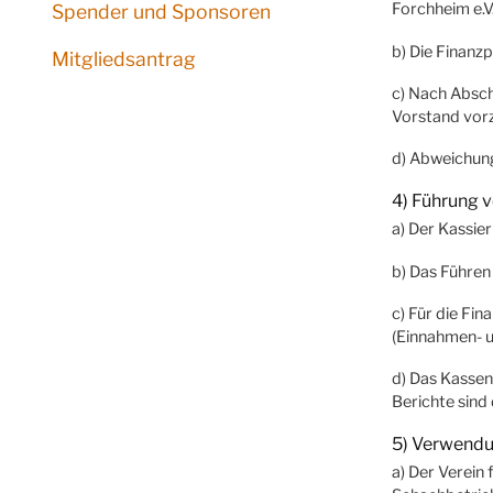
Forchheim e.V
Spender und Sponsoren
b) Die Finanz
Mitgliedsantrag
c) Nach Abschl
Vorstand vorz
d) Abweichun
4) Führung 
a) Der Kassie
b) Das Führen
c) Für die Fi
(Einnahmen- u
d) Das Kassen
Berichte sind
5) Verwendu
a) Der Verein