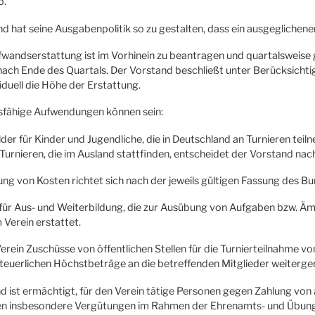
b.
nd hat seine Ausgabenpolitik so zu gestalten, dass ein ausgeglichene
ufwandserstattung ist im Vorhinein zu beantragen und quartalsweise
ach Ende des Quartals. Der Vorstand beschließt unter Berücksichtig
ividuell die Höhe der Erstattung.
sfähige Aufwendungen können sein:
elder für Kinder und Jugendliche, die in Deutschland an Turnieren te
i Turnieren, die im Ausland stattfinden, entscheidet der Vorstand n
tung von Kosten richtet sich nach der jeweils gültigen Fassung des 
 für Aus- und Weiterbildung, die zur Ausübung von Aufgaben bzw. Ä
Verein erstattet.
Verein Zuschüsse von öffentlichen Stellen für die Turnierteilnahme v
euerlichen Höchstbeträge an die betreffenden Mitglieder weiterger
nd ist ermächtigt, für den Verein tätige Personen gegen Zahlung v
en insbesondere Vergütungen im Rahmen der Ehrenamts- und Übungsl