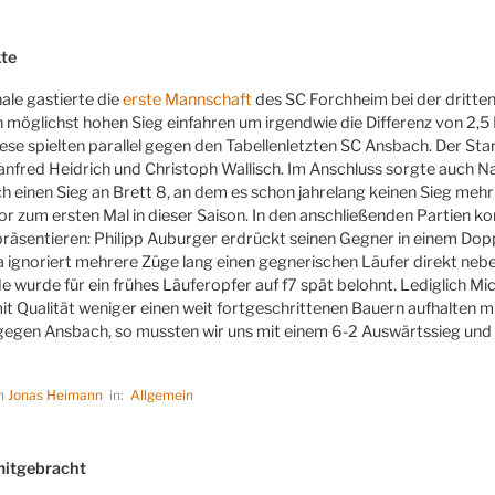
LICHT
kte
ale gastierte die
erste Mannschaft
des SC Forchheim bei der dritte
en möglichst hohen Sieg einfahren um irgendwie die Differenz von 2,
iese spielten parallel gegen den Tabellenletzten SC Ansbach. Der Sta
nfred Heidrich und Christoph Wallisch. Im Anschluss sorgte auch 
ch einen Sieg an Brett 8, an dem es schon jahrelang keinen Sieg meh
lor zum ersten Mal in dieser Saison. In den anschließenden Partien k
präsentieren: Philipp Auburger erdrückt seinen Gegner in einem Dopp
sa ignoriert mehrere Züge lang einen gegnerischen Läufer direkt nebe
 wurde für ein frühes Läuferopfer auf f7 spät belohnt. Lediglich Mic
t Qualität weniger einen weit fortgeschrittenen Bauern aufhalten mu
t gegen Ansbach, so mussten wir uns mit einem 6-2 Auswärtssieg un
on
Jonas Heimann
in:
Allgemein
LICHT
mitgebracht