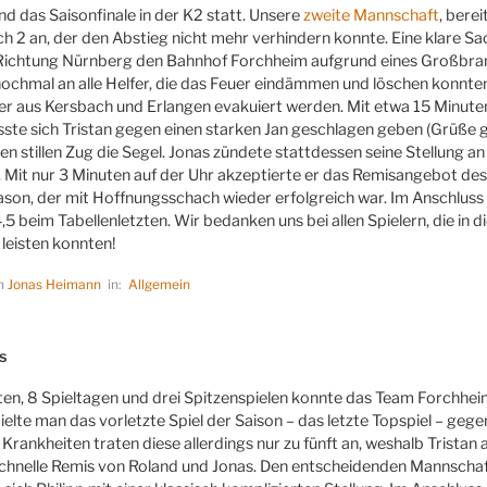
nd das Saisonfinale in der K2 statt. Unsere
zweite Mannschaft
, bere
h 2 an, der den Abstieg nicht mehr verhindern konnte. Eine klare Sa
Richtung Nürnberg den Bahnhof Forchheim aufgrund eines Großbrande
nochmal an alle Helfer, die das Feuer eindämmen und löschen konnt
r aus Kersbach und Erlangen evakuiert werden. Mit etwa 15 Minute
sste sich Tristan gegen einen starken Jan geschlagen geben (Grüße 
 stillen Zug die Segel. Jonas zündete stattdessen seine Stellung an 
. Mit nur 3 Minuten auf der Uhr akzeptierte er das Remisangebot des
son, der mit Hoffnungsschach wieder erfolgreich war. Im Anschluss 
4,5 beim Tabellenletzten. Wir bedanken uns bei allen Spielern, die in
 leisten konnten!
on
Jonas Heimann
in:
Allgemein
LICHT
s
n, 8 Spieltagen und drei Spitzenspielen konnte das Team Forchheim 
ielte man das vorletzte Spiel der Saison – das letzte Topspiel – ge
rankheiten traten diese allerdings nur zu fünft an, weshalb Tristan 
schnelle Remis von Roland und Jonas. Den entscheidenden Mannscha