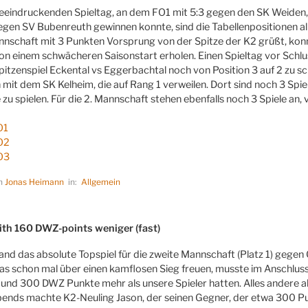
eeindruckenden Spieltag, an dem FO1 mit 5:3 gegen den SK Weiden
egen SV Bubenreuth gewinnen konnte, sind die Tabellenpositionen al
nnschaft mit 3 Punkten Vorsprung von der Spitze der K2 grüßt, konnt
n einem schwächeren Saisonstart erholen. Einen Spieltag vor Schluss
itzenspiel Eckental vs Eggerbachtal noch von Position 3 auf 2 zu sch
h mit dem SK Kelheim, die auf Rang 1 verweilen. Dort sind noch 3 Spi
 zu spielen. Für die 2. Mannschaft stehen ebenfalls noch 3 Spiele an,
O1
O2
O3
on
Jonas Heimann
in:
Allgemein
LICHT
ith 160 DWZ-points weniger (fast)
and das absolute Topspiel für die zweite Mannschaft (Platz 1) gegen
s schon mal über einen kamflosen Sieg freuen, musste im Anschluss 
und 300 DWZ Punkte mehr als unsere Spieler hatten. Alles andere al
ends machte K2-Neuling Jason, der seinen Gegner, der etwa 300 Punk