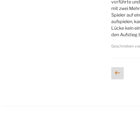
vorführte und 
mit zwei Mehr
Spieler auf e
aufspielen, k
Lücke kein ein
den Aufstieg 
Geschrieben v
Seitennumme
Vorhe
der
Seite
Beiträge