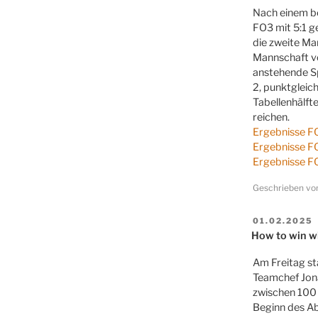
Nach einem b
FO3 mit 5:1 g
die zweite Ma
Mannschaft vo
anstehende Sp
2, punktgleic
Tabellenhälfte
reichen.
Ergebnisse F
Ergebnisse F
Ergebnisse F
Geschrieben v
VERÖFFENT
01.02.2025
AM
How to win w
Am Freitag st
Teamchef Jona
zwischen 100 
Beginn des Ab