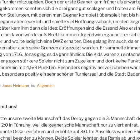
s Turnier mitzuspielen. Doch der erste Gegner kam früher als erwart
ngekommen konnten sich die drei ganz gut schlagen und holten am Fr
Von Stellungen, mit denen man Gegner komplett überspielt hat bis hi
begann abenteuerlich und spielte viel Hoffnungsschach, um den Geg
Später kam ihm dann die Idee: Eröffnungen sind die Essenz! Also erst
 eine davon würde aufs Brett kommen. Irgendwie ergaunert er sich d
r und wollte lediglich eine DWZ erhalten. Dies gelang ihm auch, da er 
en aber auch seine Grenzen aufgezeigt wurden. Er sammelte immerh
g von 1716. Jonas ging es da ganz ähnlich: Die Kids waren zu einfache
 er gegen stärkere Spieler nicht zum Zuge kam und dort keine Punkte
 immerhin mit 4,5/9 Punkten. Besonders negativ hervorzuheben war
, besonders positiv ein sehr schöner Turniersaal und die Stadt Baden
on
Jonas Heimann
in:
Allgemein
LICHT
mit uns!
tte unsere zweite Mannschaft das Derby gegen die 3. Mannschaft 
t 2:0 in Führung, weil die gegnerische Mannschaft nur zu viert antra
onnte Oskar einfahren und erhöhte auf 3:0. Im Anschluss wurden Phi
schnell beenden zu können. Beide Spieler lehnten das Remis ab und g