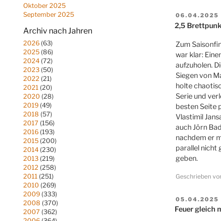
Oktober 2025
September 2025
VERÖFFENT
06.04.2025
AM
2,5 Brettpun
Archiv nach Jahren
2026
(63)
Zum Saisonfin
2025
(86)
war klar: Ein
2024
(72)
aufzuholen. D
2023
(50)
Siegen von Ma
2022
(21)
holte chaotis
2021
(20)
Serie und ver
2020
(28)
2019
(49)
besten Seite 
2018
(57)
Vlastimil Jan
2017
(156)
auch Jörn Bade
2016
(193)
nachdem er mi
2015
(200)
parallel nich
2014
(230)
geben.
2013
(219)
2012
(258)
Geschrieben v
2011
(251)
2010
(269)
2009
(333)
VERÖFFENT
05.04.2025
2008
(370)
AM
Feuer gleich 
2007
(362)
2006
(364)