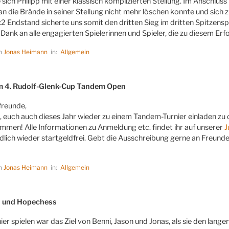
sich Philipp mit einer klassisch komplizierten Stellung. Im Anschlus
n die Brände in seiner Stellung nicht mehr löschen konnte und sich 
:2 Endstand sicherte uns somit den dritten Sieg im dritten Spitzenspi
 Dank an alle engagierten Spielerinnen und Spieler, die zu diesem Erf
on
Jonas Heimann
in:
Allgemein
LICHT
m 4. Rudolf-Glenk-Cup Tandem Open
freunde,
s, euch auch dieses Jahr wieder zu einem Tandem-Turnier einladen zu 
kommen! Alle Informationen zu Anmeldung etc. findet ihr auf unserer
J
dlich wieder startgeldfrei. Gebt die Ausschreibung gerne an Freunde
on
Jonas Heimann
in:
Allgemein
LICHT
n und Hopechess
nier spielen war das Ziel von Benni, Jason und Jonas, als sie den l