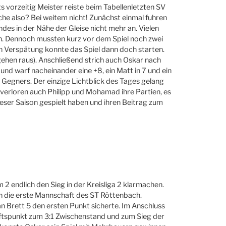
its vorzeitig Meister reiste beim Tabellenletzten SV
che also? Bei weitem nicht! Zunächst einmal fuhren
s in der Nähe der Gleise nicht mehr an. Vielen
en. Dennoch mussten kurz vor dem Spiel noch zwei
n Verspätung konnte das Spiel dann doch starten.
gehen raus). Anschließend strich auch Oskar nach
und warf nacheinander eine +8, ein Matt in 7 und ein
 Gegners. Der einzige Lichtblick des Tages gelang
verloren auch Philipp und Mohamad ihre Partien, es
 dieser Saison gespielt haben und ihren Beitrag zum
2 endlich den Sieg in der Kreisliga 2 klarmachen.
gen die erste Mannschaft des ST Röttenbach.
an Brett 5 den ersten Punkt sicherte. Im Anschluss
ftspunkt zum 3:1 Zwischenstand und zum Sieg der