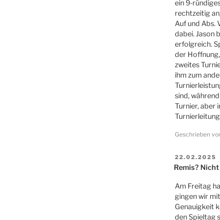
ein 9-ründige
rechtzeitig a
Auf und Abs. 
dabei. Jason 
erfolgreich. 
der Hoffnung,
zweites Turnie
ihm zum ander
Turnierleistun
sind, während
Turnier, aber
Turnierleitung
Geschrieben v
VERÖFFENT
22.02.2025
AM
Remis? Nicht 
Am Freitag ha
gingen wir mi
Genauigkeit k
den Spieltag 