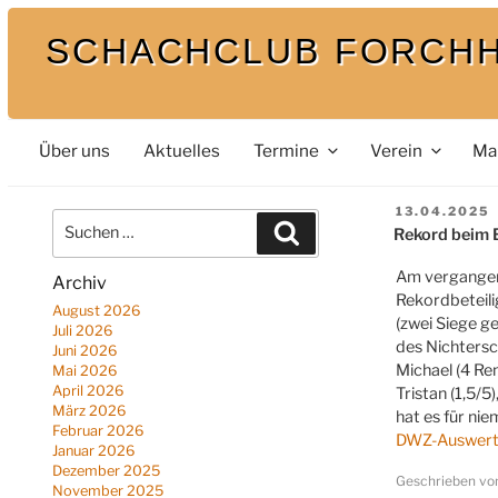
Zum
SCHACHCLUB FORCH
Inhalt
springen
Bei uns spielt auch der König mit
Über uns
Aktuelles
Termine
Verein
Ma
VERÖFFENT
13.04.2025
Suche
AM
Suchen
Rekord beim
nach:
Am vergangene
Archiv
Rekordbeteili
August 2026
(zwei Siege g
Juli 2026
des Nichtersc
Juni 2026
Michael (4 Re
Mai 2026
April 2026
Tristan (1,5/5
März 2026
hat es für ni
Februar 2026
DWZ-Auswer
Januar 2026
Dezember 2025
Geschrieben v
November 2025