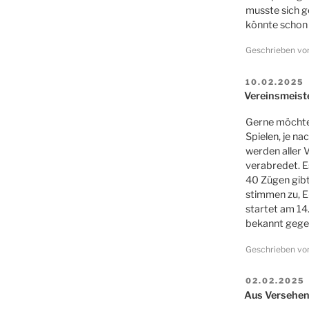
musste sich g
könnte schon 
Geschrieben v
VERÖFFENT
10.02.2025
AM
Vereinsmeist
Gerne möchte
Spielen, je n
werden aller 
verabredet. E
40 Zügen gibt
stimmen zu, E
startet am 14
bekannt gege
Geschrieben v
VERÖFFENT
02.02.2025
AM
Aus Versehen