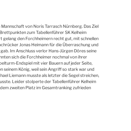
n Mannschaft von Noris Tarrasch Nürnberg. Das Ziel
5 Brettpunkten zum Tabellenführer SK Kelheim
rt gelang den Forchheimern recht gut, mit schnellen
Nachrücker Jonas Heimann für die Überraschung und
r gab. Im Anschluss verlor Hans-Jürgen Döres seine
onnten sich die Forchheimer nochmal von ihrer
elturm-Endspiel mit vier Bauern auf jeder Seite,
n seinem König, weil sein Angriff so stark war und
hael Liemann musste als letzter die Segel streichen,
sste. Leider stolperte der Tabellenführer Kelheim
d dem zweiten Platz im Gesamtranking zufrieden