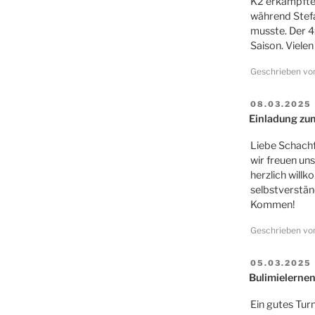
K2 erkämpfte 
während Stefa
musste. Der 4
Saison. Vielen
Geschrieben v
VERÖFFENT
08.03.2025
AM
Einladung zu
Liebe Schach
wir freuen un
herzlich will
selbstverstän
Kommen!
Geschrieben v
VERÖFFENT
05.03.2025
AM
Bulimielerne
Ein gutes Tur