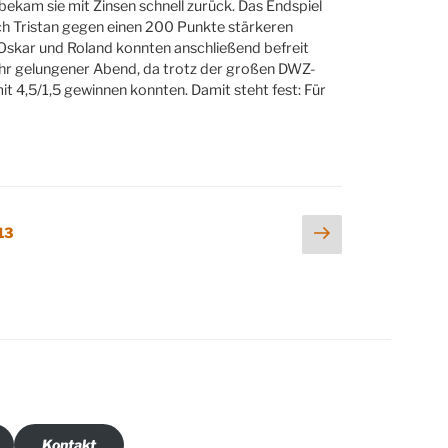
 bekam sie mit Zinsen schnell zurück. Das Endspiel
ich Tristan gegen einen 200 Punkte stärkeren
. Oskar und Roland konnten anschließend befreit
sehr gelungener Abend, da trotz der großen DWZ-
mit 4,5/1,5 gewinnen konnten. Damit steht fest: Für
Nächste
Seite
13
Seite
Kontakt