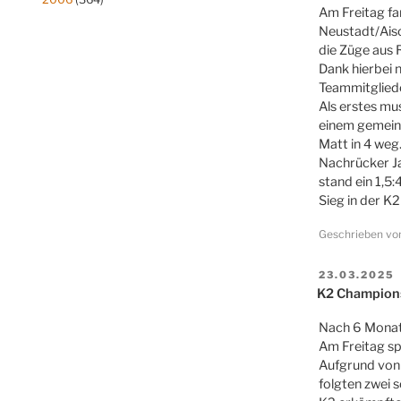
Am Freitag fa
Neustadt/Aisc
die Züge aus 
Dank hierbei 
Teammitgliede
Als erstes mu
einem gemeinen
Matt in 4 weg
Nachrücker Ja
stand ein 1,5:
Sieg in der K2
Geschrieben v
VERÖFFENT
23.03.2025
AM
K2 Champion
Nach 6 Monate
Am Freitag sp
Aufgrund von K
folgten zwei 