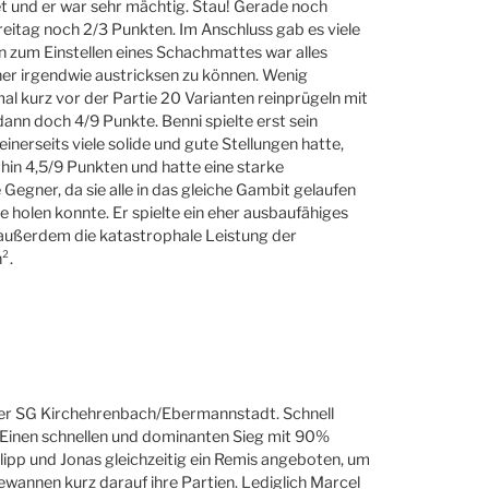
et und er war sehr mächtig. Stau! Gerade noch
eitag noch 2/3 Punkten. Im Anschluss gab es viele
n zum Einstellen eines Schachmattes war alles
ner irgendwie austricksen zu können. Wenig
mal kurz vor der Partie 20 Varianten reinprügeln mit
ann doch 4/9 Punkte. Benni spielte erst sein
einerseits viele solide und gute Stellungen hatte,
in 4,5/9 Punkten und hatte eine starke
 Gegner, da sie alle in das gleiche Gambit gelaufen
 holen konnte. Er spielte ein eher ausbaufähiges
 außerdem die katastrophale Leistung der
².
der SG Kirchehrenbach/Ebermannstadt. Schnell
t. Einen schnellen und dominanten Sieg mit 90%
lipp und Jonas gleichzeitig ein Remis angeboten, um
ewannen kurz darauf ihre Partien. Lediglich Marcel