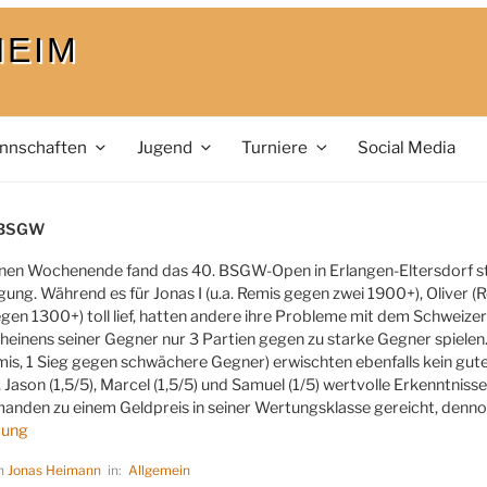
HEIM
nnschaften
Jugend
Turniere
Social Media
LICHT
 BSGW
n Wochenende fand das 40. BSGW-Open in Erlangen-Eltersdorf stat
gung. Während es für Jonas I (u.a. Remis gegen zwei 1900+), Oliver
egen 1300+) toll lief, hatten andere ihre Probleme mit dem Schweizer
heinens seiner Gegner nur 3 Partien gegen zu starke Gegner spielen
mis, 1 Sieg gegen schwächere Gegner) erwischten ebenfalls kein gut
), Jason (1,5/5), Marcel (1,5/5) und Samuel (1/5) wertvolle Erkenntnis
emanden zu einem Geldpreis in seiner Wertungsklasse gereicht, dennoc
tung
on
Jonas Heimann
in:
Allgemein