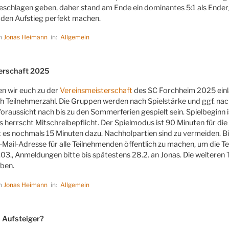
eschlagen geben, daher stand am Ende ein dominantes 5:1 als Ender
den Aufstieg perfekt machen.
on
Jonas Heimann
in:
Allgemein
LICHT
erschaft 2025
n wir euch zu der
Vereinsmeisterschaft
des SC Forchheim 2025 einla
ach Teilnehmerzahl. Die Gruppen werden nach Spielstärke und ggf. nac
Voraussicht nach bis zu den Sommerferien gespielt sein. Spielbeginn 
s herrscht Mitschreibepflicht. Der Spielmodus ist 90 Minuten für d
 es nochmals 15 Minuten dazu. Nachholpartien sind zu vermeiden. Bit
-Mail-Adresse für alle Teilnehmenden öffentlich zu machen, um die Te
.03., Anmeldungen bitte bis spätestens 28.2. an Jonas. Die weitere
ben.
on
Jonas Heimann
in:
Allgemein
LICHT
 Aufsteiger?