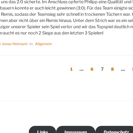
uns das 2:0 sicherte. Im Anschluss opferte Philipp eine Qualität und
bauern konnte er auch leicht gewinnen (3:0). Für das Team einigte s
in Remis, sodass der Teamsieg sehr schnell in trockenen Tüchern war
amen aber nicht über ein Remis hinaus. Unter dem Strich war es ein 
ziger unserer Spieler sein Spiel verlor und wir das Topspiel deutlich 
braucht es nur noch 2 Siege aus den letzten 3 Spielen!
on
Jonas Heimann
in:
Allgemein
rierung
rige
Seite
Seite
Seite
Seite
1
…
6
7
8
…
Links
Impressum
Datenschutz