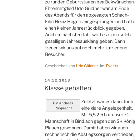
zu runden Geburtstagen beglückwünschen.
Ehrenmitglied Udo Güldner war am Ende
des Abends für den abgesagten Schach-
Film Heinz Hegers eingesprungen und hatte
einen kleinen Jahresrückblick gegeben.
Auch im nächsten Jahr wird es einen solch
geselligen Jahresausklang geben. Dann
freuen wir uns auf noch mehr zufriedene
Besucher.
Geschrieben von
Udo Güldner
in:
Events
VERÖFFENTLICHT
14.12.2013
AM
Klasse gehalten!
Zuletzt war es dann doch
FM Andreas
eine klare Angelegenheit.
Rupprecht
Mit 5,5:2,5 hat unsere 1.
Mannschaft in Bindlach gegen den SK König
Plauen gewonnen. Damit haben wir auch
rechnerisch die Abstiegssorgen vertrieben,