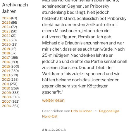
Archiv nach
scheinenden Gegner Jan Priborsky
Jahren
stundenlang bedrängt, hielt jedoch
heldenhaft stand. Schliesslich bot Priborsky
2026
(63)
2025
(86)
direkt nach der ersten Zeitkontrolle mit
2024
(72)
einem Minusbauern, jedoch den viel
2023
(50)
2022
(21)
aktiveren Figuren, Remis an. Ich gab
2021
(20)
Michael die Erlaubnis anzunehmen und war
2020
(28)
mir sicher, dass er es auch tun würde. Nach
2019
(49)
2018
(57)
25-minütigem Nachdenken lehnte er
2017
(156)
jedoch ab und drehte die Partie sensationell
2016
(193)
2015
(200)
zu seinen Gunsten. Dadurch blieb der
2014
(230)
Wettkampf bis zuletzt spannend und wir
2013
(219)
hätten beinahe noch das Unentschieden
2012
(258)
2011
(251)
gegen die sehr starken Kötztinger
2010
(269)
geschafft.“
2009
(333)
2008
(370)
„Das
weiterlesen
2007
(362)
wär
2006
(364)
Geschrieben von
Udo Güldner
in:
Regionalliga
´ein
Nord-Ost
Kötzting
gewesen
VERÖFFENTLICHT
28.12.2013
–