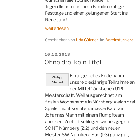
Jugendlichen und ihren Familien ruhige
Festtage und einen gelungenen Start ins
Neue Jahr!
„Zwei
weiterlesen
„alte“
Geschrieben von
Udo Güldner
in:
Vereinsturniere
Bekannte“
VERÖFFENTLICHT
16.12.2013
AM
Ohne drei kein Titel
Ein ärgerliches Ende nahm
Philipp
unsere diesjährige Teilnahme an
Michel
der Mittelfränkischen U16-
Meisterschaft. Weil ausgerechnet am
finalen Wochenende in Nürnberg gleich drei
Spieler nicht konnten, musste Kapitän
Johannes Mann mit einem Rumpfteam
anreisen. Zu dritt schlugen wir uns gegen
SC NT Nürnberg (2:2) und den neuen
Meister SW Nürnberg Süd (1:3) ganz gut,