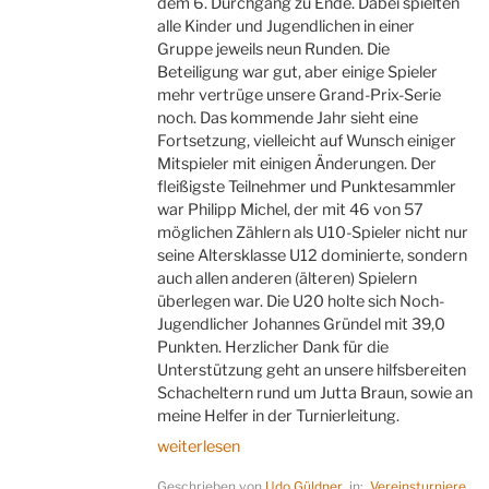
dem 6. Durchgang zu Ende. Dabei spielten
alle Kinder und Jugendlichen in einer
Gruppe jeweils neun Runden. Die
Beteiligung war gut, aber einige Spieler
mehr vertrüge unsere Grand-Prix-Serie
noch. Das kommende Jahr sieht eine
Fortsetzung, vielleicht auf Wunsch einiger
Mitspieler mit einigen Änderungen. Der
fleißigste Teilnehmer und Punktesammler
war Philipp Michel, der mit 46 von 57
möglichen Zählern als U10-Spieler nicht nur
seine Altersklasse U12 dominierte, sondern
auch allen anderen (älteren) Spielern
überlegen war. Die U20 holte sich Noch-
Jugendlicher Johannes Gründel mit 39,0
Punkten. Herzlicher Dank für die
Unterstützung geht an unsere hilfsbereiten
Schacheltern rund um Jutta Braun, sowie an
meine Helfer in der Turnierleitung.
„Michel
weiterlesen
und
Geschrieben von
Udo Güldner
in:
Vereinsturniere