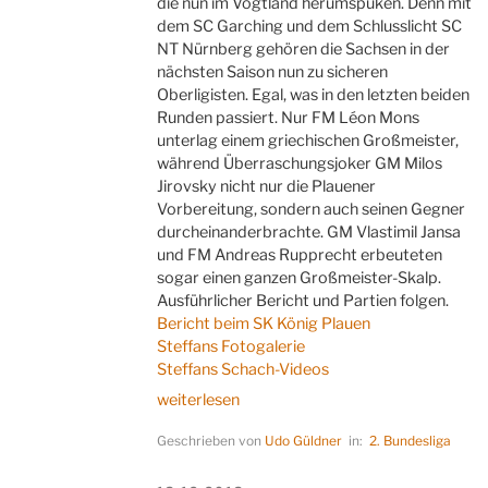
die nun im Vogtland herumspuken. Denn mit
dem SC Garching und dem Schlusslicht SC
NT Nürnberg gehören die Sachsen in der
nächsten Saison nun zu sicheren
Oberligisten. Egal, was in den letzten beiden
Runden passiert. Nur FM Léon Mons
unterlag einem griechischen Großmeister,
während Überraschungsjoker GM Milos
Jirovsky nicht nur die Plauener
Vorbereitung, sondern auch seinen Gegner
durcheinanderbrachte. GM Vlastimil Jansa
und FM Andreas Rupprecht erbeuteten
sogar einen ganzen Großmeister-Skalp.
Ausführlicher Bericht und Partien folgen.
Bericht beim SK König Plauen
Steffans Fotogalerie
Steffans Schach-Videos
„Klasse
weiterlesen
gehalten!“
Geschrieben von
Udo Güldner
in:
2. Bundesliga