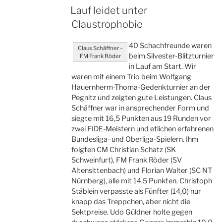
AM
Lauf leidet unter
jetzt
mit
Claustrophobie
Bericht“
40 Schachfreunde waren
Claus Schäffner –
beim Silvester-Blitzturnier
FM Frank Röder
in Lauf am Start. Wir
waren mit einem Trio beim Wolfgang
Hauernherm-Thoma-Gedenkturnier an der
Pegnitz und zeigten gute Leistungen. Claus
Schäffner war in ansprechender Form und
siegte mit 16,5 Punkten aus 19 Runden vor
zwei FIDE-Meistern und etlichen erfahrenen
Bundesliga- und Oberliga-Spielern. Ihm
folgten CM Christian Schatz (SK
Schweinfurt), FM Frank Röder (SV
Altensittenbach) und Florian Walter (SC NT
Nürnberg), alle mit 14,5 Punkten. Christoph
Stäblein verpasste als Fünfter (14,0) nur
knapp das Treppchen, aber nicht die
Sektpreise. Udo Güldner holte gegen