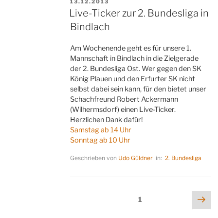
VERÖFFENTLICHT
13.12.2013
AM
Live-Ticker zur 2. Bundesliga in
Bindlach
Am Wochenende geht es für unsere 1.
Mannschaft in Bindlach in die Zielgerade
der 2. Bundesliga Ost. Wer gegen den SK
König Plauen und den Erfurter SK nicht
selbst dabei sein kann, für den bietet unser
Schachfreund Robert Ackermann
(Wilhermsdorf) einen Live-Ticker.
Herzlichen Dank dafür!
Samstag ab 14 Uhr
Sonntag ab 10 Uhr
Geschrieben von
Udo Güldner
in:
2. Bundesliga
Seitennummerierung
Näc
Seite
1
Sei
der