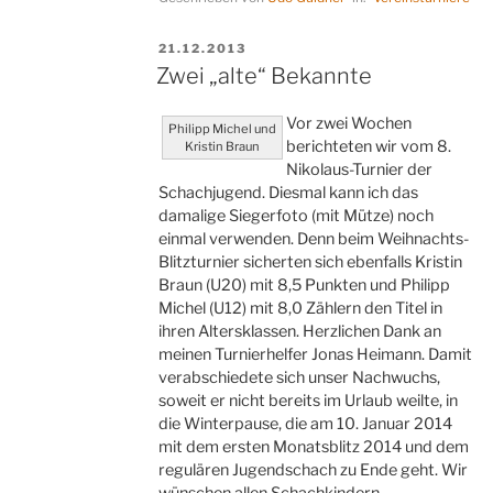
das
Monatsblitz“
VERÖFFENTLICHT
21.12.2013
AM
Zwei „alte“ Bekannte
Vor zwei Wochen
Philipp Michel und
berichteten wir vom 8.
Kristin Braun
Nikolaus-Turnier der
Schachjugend. Diesmal kann ich das
damalige Siegerfoto (mit Mütze) noch
einmal verwenden. Denn beim Weihnachts-
Blitzturnier sicherten sich ebenfalls Kristin
Braun (U20) mit 8,5 Punkten und Philipp
Michel (U12) mit 8,0 Zählern den Titel in
ihren Altersklassen. Herzlichen Dank an
meinen Turnierhelfer Jonas Heimann. Damit
verabschiedete sich unser Nachwuchs,
soweit er nicht bereits im Urlaub weilte, in
die Winterpause, die am 10. Januar 2014
mit dem ersten Monatsblitz 2014 und dem
regulären Jugendschach zu Ende geht. Wir
wünschen allen Schachkindern,