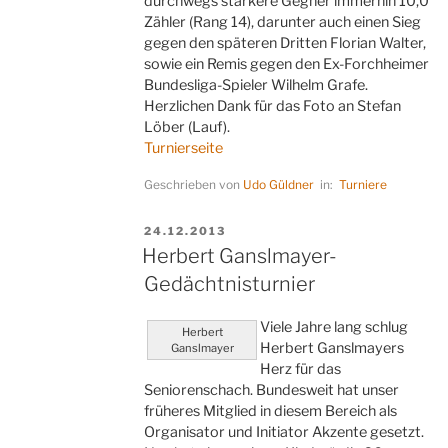
durchwegs stärkere Gegner immerhin 10,0
Zähler (Rang 14), darunter auch einen Sieg
gegen den späteren Dritten Florian Walter,
sowie ein Remis gegen den Ex-Forchheimer
Bundesliga-Spieler Wilhelm Grafe.
Herzlichen Dank für das Foto an Stefan
Löber (Lauf).
Turnierseite
Geschrieben von
Udo Güldner
in:
Turniere
VERÖFFENTLICHT
24.12.2013
AM
Herbert Ganslmayer-
Gedächtnisturnier
Viele Jahre lang schlug
Herbert
Herbert Ganslmayers
Ganslmayer
Herz für das
Seniorenschach. Bundesweit hat unser
früheres Mitglied in diesem Bereich als
Organisator und Initiator Akzente gesetzt.