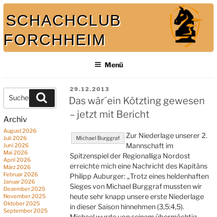
Zum
SCHACHCLUB
Inhalt
springen
FORCHHEIM
Menü
Bei uns spielt auch der König mit
VERÖFFENTLICHT
29.12.2013
Suche
Suchen
AM
Das wär´ein Kötzting gewesen
nach:
– jetzt mit Bericht
Archiv
August 2026
Zur Niederlage unserer 2.
Juli 2026
Michael Burggraf
Mannschaft im
Juni 2026
Mai 2026
Spitzenspiel der Regionalliga Nordost
April 2026
erreichte mich eine Nachricht des Kapitäns
März 2026
Februar 2026
Philipp Auburger: „Trotz eines heldenhaften
Januar 2026
Sieges von Michael Burggraf mussten wir
Dezember 2025
heute sehr knapp unsere erste Niederlage
November 2025
Oktober 2025
in dieser Saison hinnehmen (3,5:4,5).
September 2025
Michael wurde von seinem übermächtig