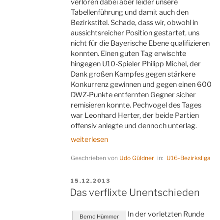
verloren dabei aber leider unsere
Tabellenführung und damit auch den
Bezirkstitel. Schade, dass wir, obwohl in
aussichtsreicher Position gestartet, uns
nicht für die Bayerische Ebene qualifizieren
konnten. Einen guten Tag erwischte
hingegen U10-Spieler Philipp Michel, der
Dank großen Kampfes gegen stärkere
Konkurrenz gewinnen und gegen einen 600
DWZ-Punkte entfernten Gegner sicher
remisieren konnte. Pechvogel des Tages
war Leonhard Herter, der beide Partien
offensiv anlegte und dennoch unterlag.
„Ohne
weiterlesen
drei
Geschrieben von
Udo Güldner
in:
U16-Bezirksliga
kein
Titel“
VERÖFFENTLICHT
15.12.2013
AM
Das verflixte Unentschieden
In der vorletzten Runde
Bernd Hümmer