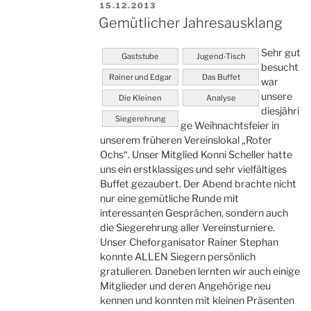
VERÖFFENTLICHT
15.12.2013
AM
Gemütlicher Jahresausklang
Sehr gut
Gaststube
Jugend-Tisch
besucht
Rainer und Edgar
Das Buffet
war
unsere
Die Kleinen
Analyse
diesjähri
Siegerehrung
ge Weihnachtsfeier in
unserem früheren Vereinslokal „Roter
Ochs“. Unser Mitglied Konni Scheller hatte
uns ein erstklassiges und sehr vielfältiges
Buffet gezaubert. Der Abend brachte nicht
nur eine gemütliche Runde mit
interessanten Gesprächen, sondern auch
die Siegerehrung aller Vereinsturniere.
Unser Cheforganisator Rainer Stephan
konnte ALLEN Siegern persönlich
gratulieren. Daneben lernten wir auch einige
Mitglieder und deren Angehörige neu
kennen und konnten mit kleinen Präsenten