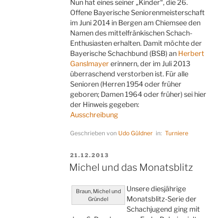
Nun hat eines seiner „Kinder“, die 26.
Offene Bayerische Seniorenmeisterschaft
im Juni 2014 in Bergen am Chiemsee den
Namen des mittelfränkischen Schach-
Enthusiasten erhalten. Damit möchte der
Bayerische Schachbund (BSB) an
Herbert
Ganslmayer
erinnern, der im Juli 2013
überraschend verstorben ist. Für alle
Senioren (Herren 1954 oder früher
geboren; Damen 1964 oder früher) sei hier
der Hinweis gegeben:
Ausschreibung
Geschrieben von
Udo Güldner
in:
Turniere
VERÖFFENTLICHT
21.12.2013
AM
Michel und das Monatsblitz
Unsere diesjährige
Braun, Michel und
Monatsblitz-Serie der
Gründel
Schachjugend ging mit