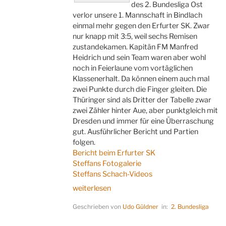
des 2. Bundesliga Ost
verlor unsere 1. Mannschaft in Bindlach
einmal mehr gegen den Erfurter SK. Zwar
nur knapp mit 3:5, weil sechs Remisen
zustandekamen. Kapitän FM Manfred
Heidrich und sein Team waren aber wohl
noch in Feierlaune vom vortäglichen
Klassenerhalt. Da können einem auch mal
zwei Punkte durch die Finger gleiten. Die
Thüringer sind als Dritter der Tabelle zwar
zwei Zähler hinter Aue, aber punktgleich mit
Dresden und immer für eine Überraschung
gut. Ausführlicher Bericht und Partien
folgen.
Bericht beim Erfurter SK
Steffans Fotogalerie
Steffans Schach-Videos
„Das
weiterlesen
verflixte
Geschrieben von
Udo Güldner
in:
2. Bundesliga
Unentschieden“