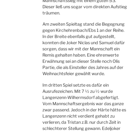
Mannschaftssieg mit einem guten 5:3.
Dieser ließ uns sogar vom direkten Aufstieg
träumen.
Am zweiten Spieltag stand die Begegnung
gegen Kirchehrenbach/Ebs 1 an der Reihe.
In der Breite ebenfalls gut aufgestellt,
konnten die Joker Niclas und Samuel dafür
sorgen, dass wir mit der Mannschaft ein
Remis gehalten haben. Eine ehrenwerte
Erwähnung sei an dieser Stelle noch Olis
Partie, die als Einsteller des Jahres auf der
Weihnachtsfeier gewählt wurde.
Im dritten Spiel setzte es dafür ein
Ausrufezeichen. Mit 7 ½ zu ½ wurde
Langenzenn-Wilhermsdorf abgefertigt.
Vom Mannschaftsergebnis war das ganze
zwar passend. Jedoch in der Härte hätte es
Langenzenn nicht verdient gehabt zu
verlieren, da Tristan z.B. nur durch Zeit in
schlechterer Stellung gewann. Edeljoker