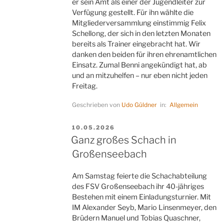
er sein Amt als einer der Jugendleiter zur
Verfügung gestellt. Für ihn wählte die
Mitgliederversammlung einstimmig Felix
Schellong, der sich in den letzten Monaten
bereits als Trainer eingebracht hat. Wir
danken den beiden für ihren ehrenamtlichen
Einsatz. Zumal Benni angekündigt hat, ab
und an mitzuhelfen – nur eben nicht jeden
Freitag.
Geschrieben von
Udo Güldner
in:
Allgemein
VERÖFFENTLICHT
10.05.2026
AM
Ganz großes Schach in
Großenseebach
Am Samstag feierte die Schachabteilung
des FSV Großenseebach ihr 40-jähriges
Bestehen mit einem Einladungsturnier. Mit
IM Alexander Seyb, Mario Linsenmeyer, den
Brüdern Manuel und Tobias Quaschner,