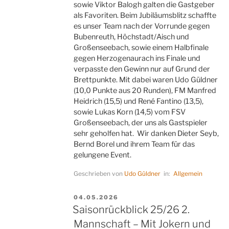
sowie Viktor Balogh galten die Gastgeber
als Favoriten. Beim Jubiläumsblitz schaffte
es unser Team nach der Vorrunde gegen
Bubenreuth, Höchstadt/Aisch und
Großenseebach, sowie einem Halbfinale
gegen Herzogenaurach ins Finale und
verpasste den Gewinn nur auf Grund der
Brettpunkte. Mit dabei waren Udo Güldner
(10,0 Punkte aus 20 Runden), FM Manfred
Heidrich (15,5) und René Fantino (13,5),
sowie Lukas Korn (14,5) vom FSV
Großenseebach, der uns als Gastspieler
sehr geholfen hat. Wir danken Dieter Seyb,
Bernd Borel und ihrem Team für das
gelungene Event.
Geschrieben von
Udo Güldner
in:
Allgemein
VERÖFFENTLICHT
04.05.2026
AM
Saisonrückblick 25/26 2.
Mannschaft – Mit Jokern und