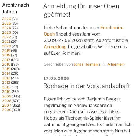
AM
Archiv nach
Anmeldung für unser Open
Jahren
geöffnet!
2026
(63)
2025
(86)
Liebe Schachfreunde, unser
Forchheim-
2024
(72)
2023
(50)
Open
findet dieses Jahr vom
2022
(21)
25.09.-27.09.2026 statt. Ab sofort ist die
2021
(20)
2020
(28)
Anmeldung
freigeschaltet. Wir freuen uns
2019
(49)
auf Euer Kommen!
2018
(57)
2017
(156)
Geschrieben von
Jonas Heimann
in:
Allgemein
2016
(193)
2015
(200)
2014
(230)
2013
(219)
VERÖFFENTLICHT
17.05.2026
2012
(258)
AM
Rochade in der Vorstandschaft
2011
(251)
2010
(269)
2009
(333)
Eigentlich wollte sich Benjamin Peggau
2008
(370)
regelmäßig im Nachwuchsbereich
2007
(362)
2006
(364)
engagieren. Doch sein zweites großes
Hobby als Tischtennis-Spieler lässt ihm
dafür nicht genügend Zeit. Es findet nämlich
zeitgleich zum Jugendschach statt. Nun hat