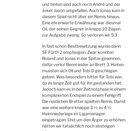
und hinten sind auch noch André und der
Joker Jason umgefallen. Auch Jonas kam in
diesem Spiel nicht über ein Remis hinaus.
Eine ehrenwerte Erwähnung war diesmal
Oli, der seinen Gegner in knapp 10 Zügen
zur Aufgabe zwang. So verloren wir 5:3
In fast schon Bestbesetzung wurde dann
SF Fürth 2 empfangen. Zwar konnten
Roland und Jonas in der Spitze gewinnen,
dafür verlor Benni leider an Brett 3. Hinten
mussten sich Oli und Tobi D geschlagen
geben. Was besonders bitter für Tobi war,
da es lange Zeit gut für ihn gestanden hat.
Jedoch kam es in der Zeitnotphase in einem
komplizierten Endspiel zu einem Fehlgriff.
Die restlichen Bretter spielten Remis. Damit
war eine weitere knappe 3 ½ zu 4 ½
Heimniederlage im Ligamanager
eingetragen. Und um den Ärger zu erhöhen,
hätten wir tatsächlich noch absteigen