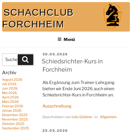
Zum
SCHACHCLUB
Inhalt
springen
FORCHHEIM
Menü
Bei uns spielt auch der König mit
VERÖFFENTLICHT
30.05.2026
Suche
Suchen
AM
Schiedsrichter-Kurs in
nach:
Forchheim
Archiv
August 2026
Als Ergänzung zum Trainer-Lehrgang
Juli 2026
bieten wir Ende Juni 2026 auch einen
Juni 2026
Mai 2026
Schiedsrichter-Kurs in Forchheim an.
April 2026
März 2026
Ausschreibung
Februar 2026
Januar 2026
Dezember 2025
Geschrieben von
Udo Güldner
in:
Allgemein
November 2025
Oktober 2025
September 2025
VERÖFFENTLICHT
25.05.2026