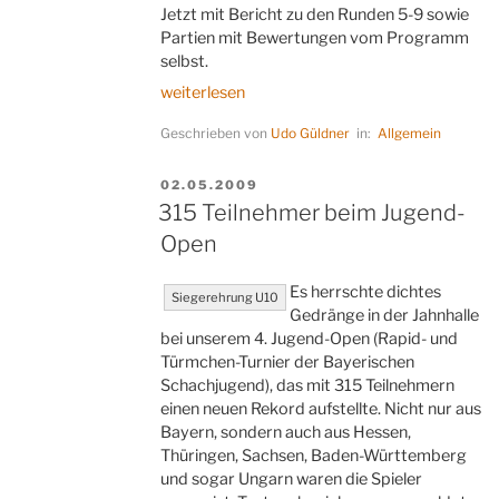
Jetzt mit Bericht zu den Runden 5-9 sowie
Partien mit Bewertungen vom Programm
selbst.
„Computerschach-
weiterlesen
WM
Geschrieben von
Udo Güldner
in:
Allgemein
in
Pamplona
(Abschluss)“
VERÖFFENTLICHT
02.05.2009
AM
315 Teilnehmer beim Jugend-
Open
Es herrschte dichtes
Siegerehrung U10
Gedränge in der Jahnhalle
bei unserem 4. Jugend-Open (Rapid- und
Türmchen-Turnier der Bayerischen
Schachjugend), das mit 315 Teilnehmern
einen neuen Rekord aufstellte. Nicht nur aus
Bayern, sondern auch aus Hessen,
Thüringen, Sachsen, Baden-Württemberg
und sogar Ungarn waren die Spieler