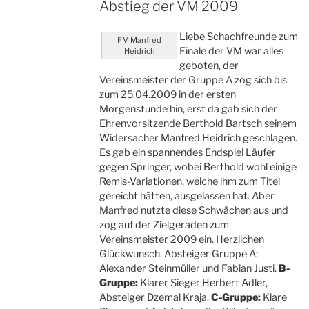
Abstieg der VM 2009
Liebe Schachfreunde zum
FM Manfred
Finale der VM war alles
Heidrich
geboten, der
Vereinsmeister der Gruppe A zog sich bis
zum 25.04.2009 in der ersten
Morgenstunde hin, erst da gab sich der
Ehrenvorsitzende Berthold Bartsch seinem
Widersacher Manfred Heidrich geschlagen.
Es gab ein spannendes Endspiel Läufer
gegen Springer, wobei Berthold wohl einige
Remis-Variationen, welche ihm zum Titel
gereicht hätten, ausgelassen hat. Aber
Manfred nutzte diese Schwächen aus und
zog auf der Zielgeraden zum
Vereinsmeister 2009 ein. Herzlichen
Glückwunsch. Absteiger Gruppe A:
Alexander Steinmüller und Fabian Justi.
B-
Gruppe:
Klarer Sieger Herbert Adler,
Absteiger Dzemal Kraja.
C-Gruppe:
Klare