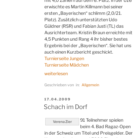
mit 4,0 Zählern auf dem 6. Platz. In der U16
erwischte es Martin Killmann bei seiner
ersten „Bayerischen“ schlimm (2,0/21.
Platz). Zusätzlich unterstützten Udo
Güldner (RSR) und Fabian Justi (TL) das
Ausrichterteam. Kristin Braun erreichte mit
4,5 Punkten und Rang 4 ihr bisher bestes
Ergebnis bei der „Bayerischen“. Sie hat uns
auch einen Kurzbericht geschickt.
Turnierseite Jungen
Turnierseite Mädchen
„Bayerische
weiterlesen
Jugend-
Geschrieben von in:
Allgemein
Meisterschaften
(Abschluss)“
VERÖFFENTLICHT
17.04.2009
AM
Schach im Dorf
91 Teilnehmer spielen
Verena Zier
beim 4. Bad Ragaz-Open
in der Schweiz um Titel und Preisgelder. Der