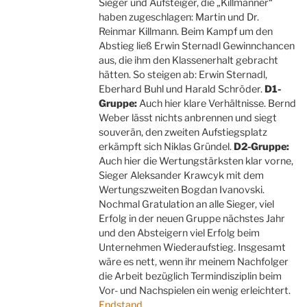
Sieger und Aufsteiger, die „Killmänner“
haben zugeschlagen: Martin und Dr.
Reinmar Killmann. Beim Kampf um den
Abstieg ließ Erwin Sternadl Gewinnchancen
aus, die ihm den Klassenerhalt gebracht
hätten. So steigen ab: Erwin Sternadl,
Eberhard Buhl und Harald Schröder.
D1-
Gruppe:
Auch hier klare Verhältnisse. Bernd
Weber lässt nichts anbrennen und siegt
souverän, den zweiten Aufstiegsplatz
erkämpft sich Niklas Gründel.
D2-Gruppe:
Auch hier die Wertungstärksten klar vorne,
Sieger Aleksander Krawcyk mit dem
Wertungszweiten Bogdan Ivanovski.
Nochmal Gratulation an alle Sieger, viel
Erfolg in der neuen Gruppe nächstes Jahr
und den Absteigern viel Erfolg beim
Unternehmen Wiederaufstieg. Insgesamt
wäre es nett, wenn ihr meinem Nachfolger
die Arbeit bezüglich Termindisziplin beim
Vor- und Nachspielen ein wenig erleichtert.
Endstand