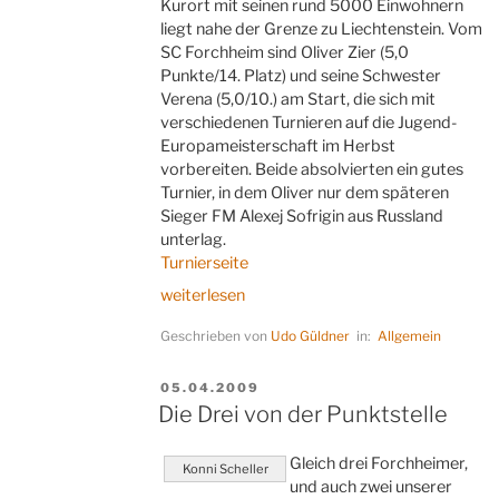
Kurort mit seinen rund 5000 Einwohnern
liegt nahe der Grenze zu Liechtenstein. Vom
SC Forchheim sind Oliver Zier (5,0
Punkte/14. Platz) und seine Schwester
Verena (5,0/10.) am Start, die sich mit
verschiedenen Turnieren auf die Jugend-
Europameisterschaft im Herbst
vorbereiten. Beide absolvierten ein gutes
Turnier, in dem Oliver nur dem späteren
Sieger FM Alexej Sofrigin aus Russland
unterlag.
Turnierseite
„Schach
weiterlesen
im
Geschrieben von
Udo Güldner
in:
Allgemein
Dorf“
VERÖFFENTLICHT
05.04.2009
AM
Die Drei von der Punktstelle
Gleich drei Forchheimer,
Konni Scheller
und auch zwei unserer