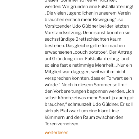
diesem Sommer soll es Wirklichkeit
werden: Wir gründen eine Fußballabteilung!
„Die vielen Jugendlichen in unserem Verein
brauchen einfach mehr Bewegung“, so
Vorsitzender Udo Güldner bei der letzten
Vorstandssitzung. Denn sonst könnten sie
sechsstündige Brettschlachten kaum
bestehen. Das gleiche gelte für machen
erwachsenen „couch potatoe“. Der Antrag
auf Gründung einer Fußballabteilung fand
so eine fast einstimmige Mehrheit. „Nur ein
Mitglied war dagegen, weil wir ihm nicht
versprechen konnten, dass er Torwart sein
würde.“ Noch in diesem Sommer soll mit
den Vorbereitungen begonnen werden. „Ich
selbst könnte etwas mehr Sport ja auch gut
brauchen,“ schmunzelt Udo Güldner. Er soll
sich als Platzwart um eine klare Linie
kümmern und den Raum zwischen den
Toren vernetzen.
„Wir
weiterlesen
gründen