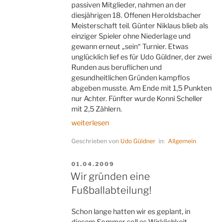
passiven Mitglieder, nahmen an der
diesjährigen 18. Offenen Heroldsbacher
Meisterschaft teil. Günter Niklaus blieb als
einziger Spieler ohne Niederlage und
gewann erneut „sein“ Turnier. Etwas
unglücklich lief es für Udo Güldner, der zwei
Runden aus beruflichen und
gesundheitlichen Gründen kampflos
abgeben musste. Am Ende mit 1,5 Punkten
nur Achter. Fünfter wurde Konni Scheller
mit 2,5 Zählern.
„Die
weiterlesen
Drei
Geschrieben von
Udo Güldner
in:
Allgemein
von
der
Punktstelle“
VERÖFFENTLICHT
01.04.2009
AM
Wir gründen eine
Fußballabteilung!
Schon lange hatten wir es geplant, in