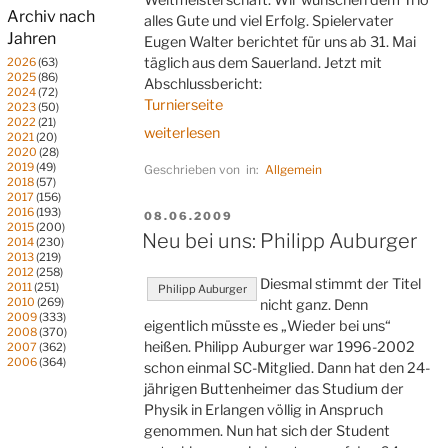
Archiv nach
alles Gute und viel Erfolg. Spielervater
Jahren
Eugen Walter berichtet für uns ab 31. Mai
täglich aus dem Sauerland. Jetzt mit
2026
(63)
2025
(86)
Abschlussbericht:
2024
(72)
Turnierseite
2023
(50)
2022
(21)
„Deutsche
weiterlesen
2021
(20)
Jugend-
2020
(28)
2019
(49)
Geschrieben von in:
Allgemein
Meisterschaften
2018
(57)
(9.
2017
(156)
2016
(193)
Runde)“
VERÖFFENTLICHT
08.06.2009
2015
(200)
AM
Neu bei uns: Philipp Auburger
2014
(230)
2013
(219)
2012
(258)
Diesmal stimmt der Titel
2011
(251)
Philipp Auburger
2010
(269)
nicht ganz. Denn
2009
(333)
eigentlich müsste es „Wieder bei uns“
2008
(370)
heißen. Philipp Auburger war 1996-2002
2007
(362)
2006
(364)
schon einmal SC-Mitglied. Dann hat den 24-
jährigen Buttenheimer das Studium der
Physik in Erlangen völlig in Anspruch
genommen. Nun hat sich der Student