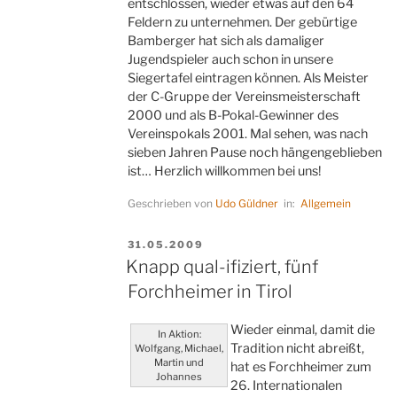
entschlossen, wieder etwas auf den 64
Feldern zu unternehmen. Der gebürtige
Bamberger hat sich als damaliger
Jugendspieler auch schon in unsere
Siegertafel eintragen können. Als Meister
der C-Gruppe der Vereinsmeisterschaft
2000 und als B-Pokal-Gewinner des
Vereinspokals 2001. Mal sehen, was nach
sieben Jahren Pause noch hängengeblieben
ist… Herzlich willkommen bei uns!
Geschrieben von
Udo Güldner
in:
Allgemein
VERÖFFENTLICHT
31.05.2009
AM
Knapp qual-ifiziert, fünf
Forchheimer in Tirol
Wieder einmal, damit die
In Aktion:
Tradition nicht abreißt,
Wolfgang, Michael,
Martin und
hat es Forchheimer zum
Johannes
26. Internationalen