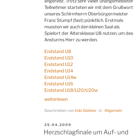
angereist. Trotz sehr vieler unangemeldeter
Teilnehmer starteten wir mit dem Grußwort
unseres Schirmherrn Oberbürgermeister
Franz Stumpf (fast) pünktlich. Erstmals
mussten wir auch den kleinen Saal als
Spielort der Altersklasse U8 nutzen, um des
Ansturms Herr zu werden.
Endstand U8
Endstand U10
Endstand U12
Endstand U14
Endstand U14w
Endstand U16
Endstand U18/U20/U20w
„315
weiterlesen
Teilnehmer
Geschrieben von
Udo Güldner
in:
Allgemein
beim
Jugend-
Open“
VERÖFFENTLICHT
25.04.2009
AM
Herzschlagfinale um Auf- und