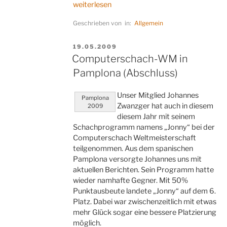
„Knapp
weiterlesen
qual-
Geschrieben von in:
Allgemein
ifiziert,
fünf
Forchheimer
VERÖFFENTLICHT
19.05.2009
AM
in
Computerschach-WM in
Tirol“
Pamplona (Abschluss)
Unser Mitglied Johannes
Pamplona
Zwanzger hat auch in diesem
2009
diesem Jahr mit seinem
Schachprogramm namens „Jonny“ bei der
Computerschach Weltmeisterschaft
teilgenommen. Aus dem spanischen
Pamplona versorgte Johannes uns mit
aktuellen Berichten. Sein Programm hatte
wieder namhafte Gegner. Mit 50%
Punktausbeute landete „Jonny“ auf dem 6.
Platz. Dabei war zwischenzeitlich mit etwas
mehr Glück sogar eine bessere Platzierung
möglich.