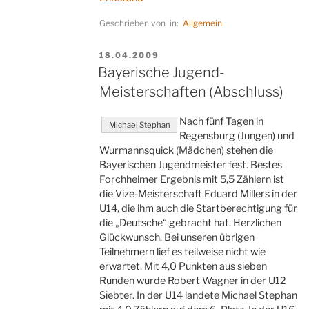
Geschrieben von in:
Allgemein
VERÖFFENTLICHT
18.04.2009
AM
Bayerische Jugend-
Meisterschaften (Abschluss)
Nach fünf Tagen in
Michael Stephan
Regensburg (Jungen) und
Wurmannsquick (Mädchen) stehen die
Bayerischen Jugendmeister fest. Bestes
Forchheimer Ergebnis mit 5,5 Zählern ist
die Vize-Meisterschaft Eduard Millers in der
U14, die ihm auch die Startberechtigung für
die „Deutsche“ gebracht hat. Herzlichen
Glückwunsch. Bei unseren übrigen
Teilnehmern lief es teilweise nicht wie
erwartet. Mit 4,0 Punkten aus sieben
Runden wurde Robert Wagner in der U12
Siebter. In der U14 landete Michael Stephan