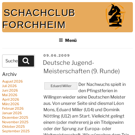
Zum
SCHACHCLUB
Inhalt
springen
FORCHHEIM
Menü
Bei uns spielt auch der König mit
VERÖFFENTLICHT
09.06.2009
Suche
Suchen
AM
Deutsche Jugend-
nach:
Meisterschaften (9. Runde)
Archiv
August 2026
Der Nachwuchs spielt in
Juli 2026
Eduard Miller
den Pfingstferien in
Juni 2026
Mai 2026
Willingen wieder seine Deutschen Meister
April 2026
aus. Von unserer Seite sind diesmal Léon
März 2026
Februar 2026
Mons, Eduard Miller (U14) und Dominik
Januar 2026
Nöttling (U12) am Start. Vielleicht gelingt
Dezember 2025
einem (oder mehreren) ja ein Titelgewinn
November 2025
Oktober 2025
oder der Sprung zur Europa- oder
September 2025
Weltmeisterschaft. Wir wünschen dem Trio