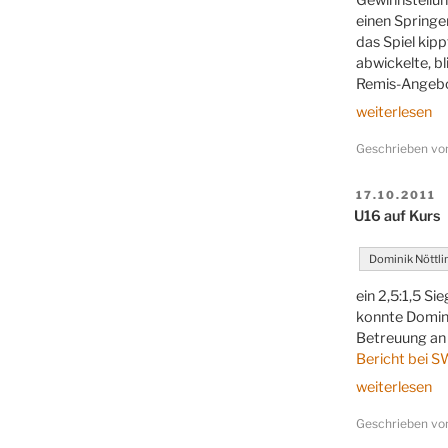
einen Springer
das Spiel kip
abwickelte, bl
Remis-Angebo
„U16
weiterlesen
bootet
Geschrieben v
Nürnberg
aus“
VERÖFFENT
17.10.2011
AM
U16 auf Kurs
Dominik Nöttli
ein 2,5:1,5 S
konnte Domini
Betreuung an 
Bericht bei 
„U16
weiterlesen
auf
Geschrieben v
Kurs“