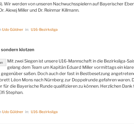
). Wir werden von unseren Nachwuchsspielern auf Bayerischer Ebene
r. Alexej Miller und Dr. Reinmar Killmann.
on
Udo Güldner
in:
U16-Bezirksliga
LICHT
, sondern klotzen
Mit zwei Siegen ist unsere U16-Mannschaft in die Bezirksliga-S
an
gelang dem Team um Kapitän Eduard Miller vormittags ein klare
gegenüber saßen. Doch auch der fast in Bestbesetzung angetretene 
brett Léon Mons nach Nürnberg zur Doppelrunde gefahren waren. Da
 für die Bayerische Runde qualifizieren zu können. Herzlichen Dank fü
lfi Stephan.
on
Udo Güldner
in:
U16-Bezirksliga