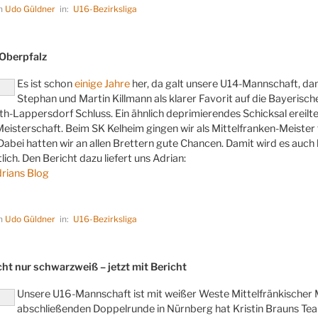
on
Udo Güldner
in:
U16-Bezirksliga
LICHT
 Oberpfalz
Es ist schon
einige Jahre
her, da galt unsere U14-Mannschaft, da
Stephan und Martin Killmann als klarer Favorit auf die Bayerisc
h-Lappersdorf Schluss. Ein ähnlich deprimierendes Schicksal ereilt
eisterschaft. Beim SK Kelheim gingen wir als Mittelfranken-Meiste
. Dabei hatten wir an allen Brettern gute Chancen. Damit wird es au
ich. Den Bericht dazu liefert uns Adrian:
drians Blog
on
Udo Güldner
in:
U16-Bezirksliga
LICHT
cht nur schwarzweiß – jetzt mit Bericht
Unsere U16-Mannschaft ist mit weißer Weste Mittelfränkischer M
abschließenden Doppelrunde in Nürnberg hat Kristin Brauns Te