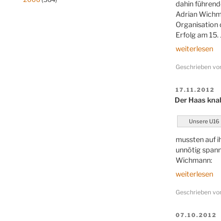
dahin führend
Adrian Wichman
Organisation 
Erfolg am 15.
„Schach
weiterlesen
ist
Geschrieben v
nicht
nur
schwarzweiß
VERÖFFENT
17.11.2012
AM
Der Haas kna
–
jetzt
mit
Unsere U16
Bericht“
mussten auf i
unnötig spann
Wichmann:
„Der
weiterlesen
Haas
Geschrieben v
knabbert
am
Punkt“
VERÖFFENT
07.10.2012