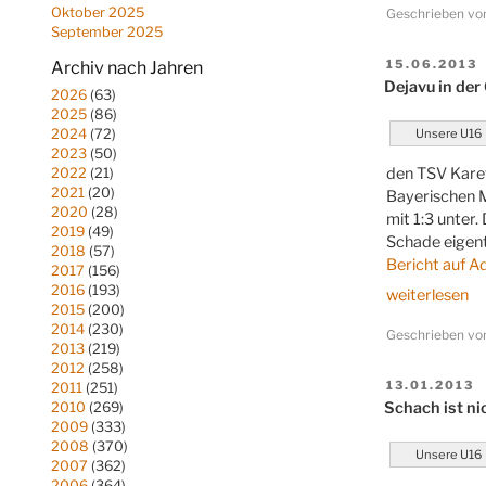
Oktober 2025
Geschrieben v
kein
September 2025
Titel“
VERÖFFENT
15.06.2013
Archiv nach Jahren
AM
Dejavu in der
2026
(63)
2025
(86)
Unsere U16
2024
(72)
2023
(50)
den TSV Karet
2022
(21)
2021
(20)
Bayerischen M
2020
(28)
mit 1:3 unter
2019
(49)
Schade eigentl
2018
(57)
Bericht auf A
2017
(156)
2016
(193)
„Dejavu
weiterlesen
2015
(200)
in
2014
(230)
Geschrieben v
der
2013
(219)
Oberpfalz“
2012
(258)
VERÖFFENT
13.01.2013
2011
(251)
AM
Schach ist ni
2010
(269)
2009
(333)
2008
(370)
Unsere U16
2007
(362)
2006
(364)