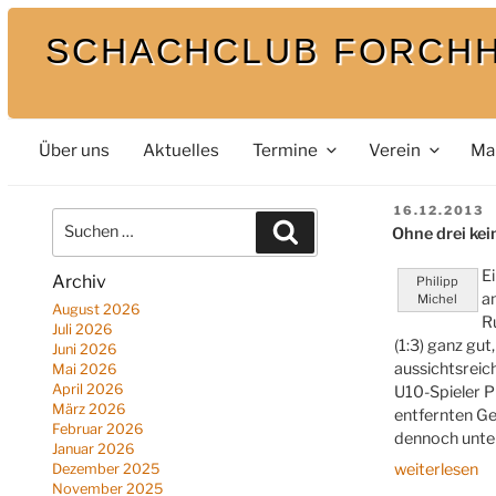
Zum
SCHACHCLUB FORCH
Inhalt
springen
Bei uns spielt auch der König mit
Über uns
Aktuelles
Termine
Verein
Ma
VERÖFFENT
16.12.2013
Suche
AM
Suchen
Ohne drei kein
nach:
E
Archiv
Philipp
a
Michel
August 2026
R
Juli 2026
(1:3) ganz gut
Juni 2026
aussichtsreic
Mai 2026
April 2026
U10-Spieler 
März 2026
entfernten Ge
Februar 2026
dennoch unter
Januar 2026
„Ohne
weiterlesen
Dezember 2025
November 2025
drei