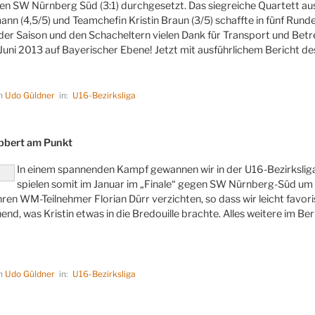
en SW Nürnberg Süd (3:1) durchgesetzt. Das siegreiche Quartett au
n (4,5/5) und Teamchefin Kristin Braun (3/5) schaffte in fünf Runden
der Saison und den Schacheltern vielen Dank für Transport und Betr
 Juni 2013 auf Bayerischer Ebene! Jetzt mit ausführlichem Bericht 
on
Udo Güldner
in:
U16-Bezirksliga
LICHT
bbert am Punkt
In einem spannenden Kampf gewannen wir in der U16-Bezirksliga
spielen somit im Januar im „Finale“ gegen SW Nürnberg-Süd um d
hren WM-Teilnehmer Florian Dürr verzichten, so dass wir leicht favor
end, was Kristin etwas in die Bredouille brachte. Alles weitere im 
on
Udo Güldner
in:
U16-Bezirksliga
LICHT