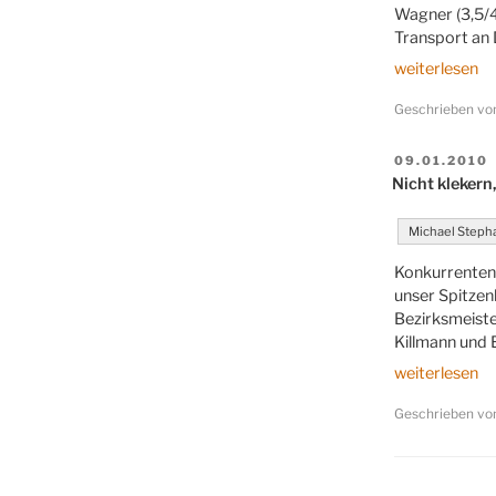
Wagner (3,5/4
Transport an D
„Wir
weiterlesen
sind
Geschrieben v
U16-
Meister“
VERÖFFENT
09.01.2010
AM
Nicht klekern
Michael Steph
Konkurrenten 
unser Spitzen
Bezirksmeister
Killmann und E
„Nicht
weiterlesen
klekern,
Geschrieben v
sondern
klotzen“