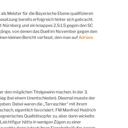
 als Meister für die Bayerische Ebene qualifizieren
esatzung bereits erfolgreich hinter sich gebracht.
ht Nürnberg und ein knappes 2,5:1,5 gegen den SC
chgänge, von denen das Duell im November gegen den
nen kleinen Bericht verfasst, den man auf
Adrians
r den möglichen Titelgewinn machen. In der 3.
ieg (bei einem Unentschieden). Diesmal musste der
eben. Dabei waren die „Tarraschler“ mit ihrem
chach, eigentlich favorisiert. FM Manfred Heidrich
 gegnerisches Qualitätsopfer zu, aber dann wickelte
n Leichtfigur hätte in wenigen Zügen zu einer
, tauschte dann jedoch ihren Fianchettoläufer gegen