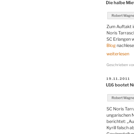
AM
Die halbe Mie
Robert Wagn
Zum Auftakt i
Noris Tarrasc
SC Erlangen w
Blog
nachlese
„Die
weiterlesen
halbe
Geschrieben v
Miete“
VERÖFFENT
19.11.2011
AM
U16 bootet N
Robert Wagn
SC Noris Tarr
ungarischen N
berichtet: „Au
Kyrill falsch 
Gewinnstellun