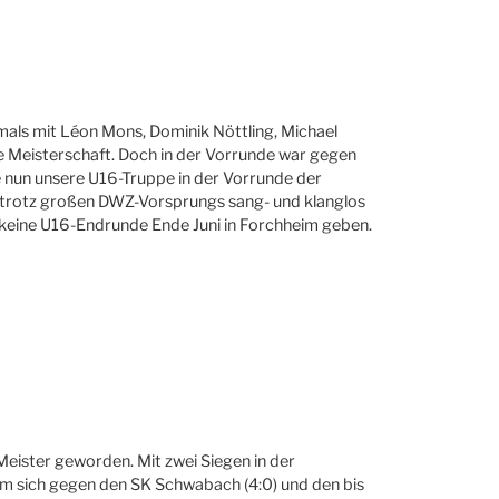
mals mit Léon Mons, Dominik Nöttling, Michael
he Meisterschaft. Doch in der Vorrunde war gegen
e nun unsere U16-Truppe in der Vorrunde der
r trotz großen DWZ-Vorsprungs sang- und klanglos
ch keine U16-Endrunde Ende Juni in Forchheim geben.
eister geworden. Mit zwei Siegen in der
am sich gegen den SK Schwabach (4:0) und den bis