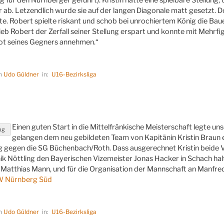
 ab. Letzendlich wurde sie auf der langen Diagonale matt gesetzt. Do
pte. Robert spielte riskant und schob bei unrochiertem König die Ba
ieb Robert der Zerfall seiner Stellung erspart und konnte mit Mehrfi
t seines Gegners annehmen.“
on
Udo Güldner
in:
U16-Bezirksliga
LICHT
Einen guten Start in die Mittelfränkische Meisterschaft legte u
ng
gelangen dem neu gebildeten Team von Kapitänin Kristin Braun
ieg gegen die SG Büchenbach/Roth. Dass ausgerechnet Kristin beide 
k Nöttling den Bayerischen Vizemeister Jonas Hacker in Schach halt
Matthias Mann, und für die Organisation der Mannschaft an Manfred 
SW Nürnberg Süd
on
Udo Güldner
in:
U16-Bezirksliga