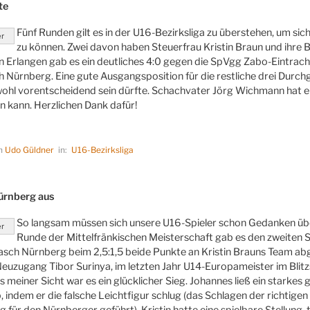
te
Fünf Runden gilt es in der U16-Bezirksliga zu überstehen, um sich
er
zu können. Zwei davon haben Steuerfrau Kristin Braun und ihre B
n Erlangen gab es ein deutliches 4:0 gegen die SpVgg Zabo-Eintrac
h Nürnberg. Eine gute Ausgangsposition für die restliche drei Dur
ohl vorentscheidend sein dürfte. Schachvater Jörg Wichmann hat ei
n kann. Herzlichen Dank dafür!
on
Udo Güldner
in:
U16-Bezirksliga
LICHT
ürnberg aus
So langsam müssen sich unsere U16-Spieler schon Gedanken übe
er
Runde der Mittelfränkischen Meisterschaft gab es den zweiten S
asch Nürnberg beim 2,5:1,5 beide Punkte an Kristin Brauns Team abg
euzugang Tibor Surinya, im letzten Jahr U14-Europameister im Blitzs
s meiner Sicht war es ein glücklicher Sieg. Johannes ließ ein starkes
ab, indem er die falsche Leichtfigur schlug (das Schlagen der richtige
g für den Nürnberger geführt). Kristin hatte eine spielbare Stellung