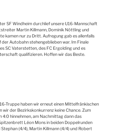
eter SF Windheim durchlief unsere U16-Mannschaft
tstreiter Martin Killmann, Dominik Nöttling und
 kamen nur zu Dritt. Aufregung gab es allenfalls
 der Autobahn stehengeblieben war. Im Finale
des SC Vaterstetten, des FC Ergolding und es
rschaft qualifizieren. Hoffen wir das Beste.
U16-Truppe haben wir erneut einen Mittelfränkischen
en wir der Bezirkskonkurrenz keine Chance. Zum
ein 4:0 hinnehmen, am Nachmittag dann das
 Spitzenbrett Léon Mons in beiden Doppelrunden
 Stephan (4/4), Martin Killmann (4/4) und Robert