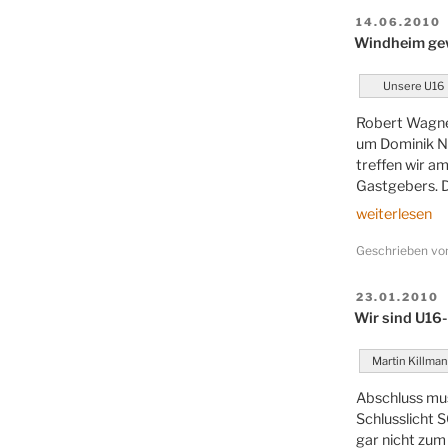
VERÖFFENT
14.06.2010
AM
Windheim ge
Unsere U16
Robert Wagner
um Dominik Nö
treffen wir a
Gastgebers. D
„Windheim
weiterlesen
gewindelt“
Geschrieben v
VERÖFFENT
23.01.2010
AM
Wir sind U16
Martin Killma
Abschluss mus
Schlusslicht 
gar nicht zum