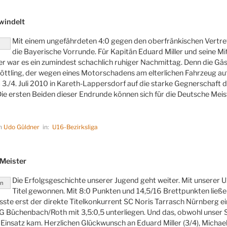
LICHT
windelt
Mit einem ungefährdeten 4:0 gegen den oberfränkischen Vertr
die Bayerische Vorrunde. Für Kapitän Eduard Miller und seine Mi
 war es ein zumindest schachlich ruhiger Nachmittag. Denn die Gäste
ttling, der wegen eines Motorschadens am elterlichen Fahrzeug auf
m 3./4. Juli 2010 in Kareth-Lappersdorf auf die starke Gegnerschaft 
ie ersten Beiden dieser Endrunde können sich für die Deutsche Meiste
on
Udo Güldner
in:
U16-Bezirksliga
LICHT
-Meister
Die Erfolgsgeschichte unserer Jugend geht weiter. Mit unserer 
nn
Titel gewonnen. Mit 8:0 Punkten und 14,5/16 Brettpunkten ließ
ste erst der direkte Titelkonkurrent SC Noris Tarrasch Nürnberg 
SG Büchenbach/Roth mit 3,5:0,5 unterliegen. Und das, obwohl unser
 Einsatz kam. Herzlichen Glückwunsch an Eduard Miller (3/4), Michael