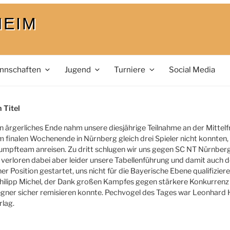
HEIM
nnschaften
Jugend
Turniere
Social Media
LICHT
 Titel
in ärgerliches Ende nahm unsere diesjährige Teilnahme an der Mitte
m finalen Wochenende in Nürnberg gleich drei Spieler nicht konnte
umpfteam anreisen. Zu dritt schlugen wir uns gegen SC NT Nürnber
, verloren dabei aber leider unsere Tabellenführung und damit auch de
her Position gestartet, uns nicht für die Bayerische Ebene qualifizi
Philipp Michel, der Dank großen Kampfes gegen stärkere Konkurre
gner sicher remisieren konnte. Pechvogel des Tages war Leonhard He
lag.