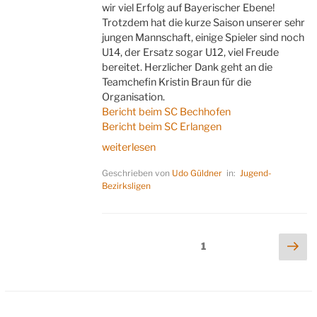
wir viel Erfolg auf Bayerischer Ebene!
Trotzdem hat die kurze Saison unserer sehr
jungen Mannschaft, einige Spieler sind noch
U14, der Ersatz sogar U12, viel Freude
bereitet. Herzlicher Dank geht an die
Teamchefin Kristin Braun für die
Organisation.
Bericht beim SC Bechhofen
Bericht beim SC Erlangen
„Zwergenaufstand
weiterlesen
fehlgeschlagen“
Geschrieben von
Udo Güldner
in:
Jugend-
Bezirksligen
Seitennummerierung
Näc
Seite
1
Sei
der
Beiträge