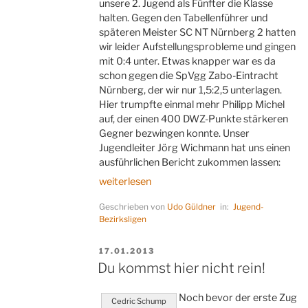
unsere 2. Jugend als Fünfter die Klasse
halten. Gegen den Tabellenführer und
späteren Meister SC NT Nürnberg 2 hatten
wir leider Aufstellungsprobleme und gingen
mit 0:4 unter. Etwas knapper war es da
schon gegen die SpVgg Zabo-Eintracht
Nürnberg, der wir nur 1,5:2,5 unterlagen.
Hier trumpfte einmal mehr Philipp Michel
auf, der einen 400 DWZ-Punkte stärkeren
Gegner bezwingen konnte. Unser
Jugendleiter Jörg Wichmann hat uns einen
ausführlichen Bericht zukommen lassen:
„Springer
weiterlesen
außer
Geschrieben von
Udo Güldner
in:
Jugend-
Kontrolle“
Bezirksligen
VERÖFFENTLICHT
17.01.2013
AM
Du kommst hier nicht rein!
Noch bevor der erste Zug
Cedric Schump