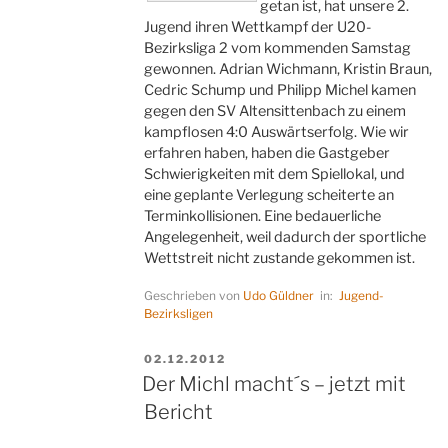
getan ist, hat unsere 2.
Jugend ihren Wettkampf der U20-
Bezirksliga 2 vom kommenden Samstag
gewonnen. Adrian Wichmann, Kristin Braun,
Cedric Schump und Philipp Michel kamen
gegen den SV Altensittenbach zu einem
kampflosen 4:0 Auswärtserfolg. Wie wir
erfahren haben, haben die Gastgeber
Schwierigkeiten mit dem Spiellokal, und
eine geplante Verlegung scheiterte an
Terminkollisionen. Eine bedauerliche
Angelegenheit, weil dadurch der sportliche
Wettstreit nicht zustande gekommen ist.
Geschrieben von
Udo Güldner
in:
Jugend-
Bezirksligen
VERÖFFENTLICHT
02.12.2012
AM
Der Michl macht´s – jetzt mit
Bericht