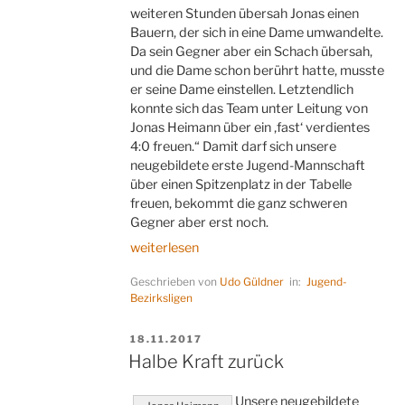
weiteren Stunden übersah Jonas einen
Bauern, der sich in eine Dame umwandelte.
Da sein Gegner aber ein Schach übersah,
und die Dame schon berührt hatte, musste
er seine Dame einstellen. Letztendlich
konnte sich das Team unter Leitung von
Jonas Heimann über ein ‚fast‘ verdientes
4:0 freuen.“ Damit darf sich unsere
neugebildete erste Jugend-Mannschaft
über einen Spitzenplatz in der Tabelle
freuen, bekommt die ganz schweren
Gegner aber erst noch.
„Unsere
weiterlesen
Jungs
Geschrieben von
Udo Güldner
in:
Jugend-
sind
Bezirksligen
vorne
mit
VERÖFFENTLICHT
18.11.2017
dabei“
AM
Halbe Kraft zurück
Unsere neugebildete