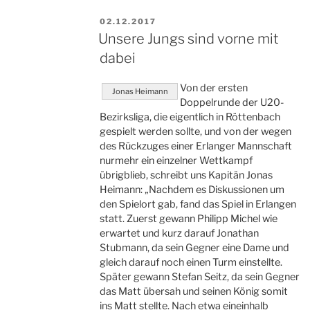
VERÖFFENTLICHT
02.12.2017
AM
Unsere Jungs sind vorne mit
dabei
Von der ersten
Jonas Heimann
Doppelrunde der U20-
Bezirksliga, die eigentlich in Röttenbach
gespielt werden sollte, und von der wegen
des Rückzuges einer Erlanger Mannschaft
nurmehr ein einzelner Wettkampf
übrigblieb, schreibt uns Kapitän Jonas
Heimann: „Nachdem es Diskussionen um
den Spielort gab, fand das Spiel in Erlangen
statt. Zuerst gewann Philipp Michel wie
erwartet und kurz darauf Jonathan
Stubmann, da sein Gegner eine Dame und
gleich darauf noch einen Turm einstellte.
Später gewann Stefan Seitz, da sein Gegner
das Matt übersah und seinen König somit
ins Matt stellte. Nach etwa eineinhalb