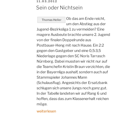
VERÖFFENTLICHT
11.03.2012
AM
Sein oder Nichtsein
Ob das am Ende reicht,
Thomas Heller
um den Abstieg aus der
Jugend-Bezirksliga 1 zu vermeiden? Eine
magere Ausbeute brachte unsere 2. Jugend
von der finalen Doppelrunde aus
Postbauer-Heng mit nach Hause. Ein 2:2
gegen den Gastgeber und eine 0,5:3,5
Niederlage gegen den SC Noris Tarrasch
Nürnberg. Dabei mussten wir nicht nur auf
die Teamchefin Kristin Braun verzichten, die
in der Bayernliga aushalf, sondern auch auf
Stammspieler Johannes Mann
(Schulausflug). Angesichts der Ersatzbank
schlugen sich unsere Jungs noch ganz gut.
In der Tabelle landeten wir auf Rang 6 und
hoffen, dass das zum Klassenerhalt reichen
möge.
„Sein
weiterlesen