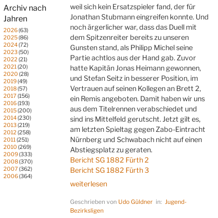
weil sich kein Ersatzspieler fand, der für
Archiv nach
Jonathan Stubmann eingreifen konnte. Und
Jahren
noch ärgerlicher war, dass das Duell mit
2026
(63)
dem Spitzenreiter bereits zu unseren
2025
(86)
2024
(72)
Gunsten stand, als Philipp Michel seine
2023
(50)
Partie achtlos aus der Hand gab. Zuvor
2022
(21)
2021
(20)
hatte Kapitän Jonas Heimann gewonnen,
2020
(28)
und Stefan Seitz in besserer Position, im
2019
(49)
Vertrauen auf seinen Kollegen an Brett 2,
2018
(57)
2017
(156)
ein Remis angeboten. Damit haben wir uns
2016
(193)
aus dem Titelrennen verabschiedet und
2015
(200)
2014
(230)
sind ins Mittelfeld gerutscht. Jetzt gilt es,
2013
(219)
am letzten Spieltag gegen Zabo-Eintracht
2012
(258)
Nürnberg und Schwabach nicht auf einen
2011
(251)
2010
(269)
Abstiegsplatz zu geraten.
2009
(333)
Bericht SG 1882 Fürth 2
2008
(370)
2007
(362)
Bericht SG 1882 Fürth 3
2006
(364)
„Zu
weiterlesen
wenig(e)
Geschrieben von
Udo Güldner
in:
Jugend-
zum
Bezirksligen
Siegen“