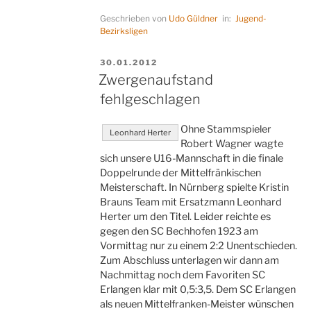
oder
Geschrieben von
Udo Güldner
in:
Jugend-
Nichtsein“
Bezirksligen
VERÖFFENTLICHT
30.01.2012
AM
Zwergenaufstand
fehlgeschlagen
Ohne Stammspieler
Leonhard Herter
Robert Wagner wagte
sich unsere U16-Mannschaft in die finale
Doppelrunde der Mittelfränkischen
Meisterschaft. In Nürnberg spielte Kristin
Brauns Team mit Ersatzmann Leonhard
Herter um den Titel. Leider reichte es
gegen den SC Bechhofen 1923 am
Vormittag nur zu einem 2:2 Unentschieden.
Zum Abschluss unterlagen wir dann am
Nachmittag noch dem Favoriten SC
Erlangen klar mit 0,5:3,5. Dem SC Erlangen
als neuen Mittelfranken-Meister wünschen