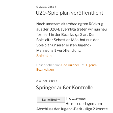
VERÖFFENTLICHT
02.11.2017
AM
U20-Spielplan veröffentlicht
Nach unserem altersbedingten Rückzug
aus der U20-Bayernliga treten wir nun neu
formiert in der Bezirksliga 2 an. Der
Spielleiter Sebastian Mösl hat nun den
Spielplan unserer ersten Jugend-
Mannschaft veröffentlicht:
Spielplan
Geschrieben von
Udo Güldner
in:
Jugend-
Bezirksligen
VERÖFFENTLICHT
04.03.2013
AM
Springer außer Kontrolle
Trotz zweier
Daniel Bodky
Heimniederlagen zum
Abschluss der Jugend-Bezirksliga 2 konnte