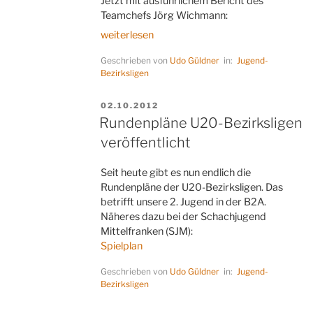
Jetzt mit ausführlichem Bericht des
Teamchefs Jörg Wichmann:
„Der
weiterlesen
Michl
Geschrieben von
Udo Güldner
in:
Jugend-
macht
Bezirksligen
´s
–
VERÖFFENTLICHT
02.10.2012
jetzt
AM
Rundenpläne U20-Bezirksligen
mit
Bericht“
veröffentlicht
Seit heute gibt es nun endlich die
Rundenpläne der U20-Bezirksligen. Das
betrifft unsere 2. Jugend in der B2A.
Näheres dazu bei der Schachjugend
Mittelfranken (SJM):
Spielplan
Geschrieben von
Udo Güldner
in:
Jugend-
Bezirksligen