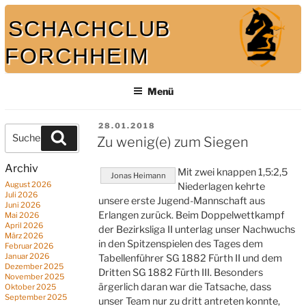
Zum
SCHACHCLUB
Inhalt
springen
FORCHHEIM
Menü
Bei uns spielt auch der König mit
VERÖFFENTLICHT
28.01.2018
Suche
Suchen
AM
Zu wenig(e) zum Siegen
nach:
Archiv
Mit zwei knappen 1,5:2,5
Jonas Heimann
August 2026
Niederlagen kehrte
Juli 2026
unsere erste Jugend-Mannschaft aus
Juni 2026
Erlangen zurück. Beim Doppelwettkampf
Mai 2026
April 2026
der Bezirksliga II unterlag unser Nachwuchs
März 2026
in den Spitzenspielen des Tages dem
Februar 2026
Januar 2026
Tabellenführer SG 1882 Fürth II und dem
Dezember 2025
Dritten SG 1882 Fürth III. Besonders
November 2025
ärgerlich daran war die Tatsache, dass
Oktober 2025
September 2025
unser Team nur zu dritt antreten konnte,