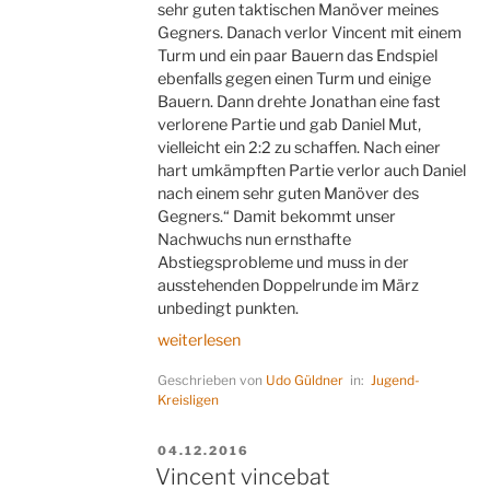
sehr guten taktischen Manöver meines
Gegners. Danach verlor Vincent mit einem
Turm und ein paar Bauern das Endspiel
ebenfalls gegen einen Turm und einige
Bauern. Dann drehte Jonathan eine fast
verlorene Partie und gab Daniel Mut,
vielleicht ein 2:2 zu schaffen. Nach einer
hart umkämpften Partie verlor auch Daniel
nach einem sehr guten Manöver des
Gegners.“ Damit bekommt unser
Nachwuchs nun ernsthafte
Abstiegsprobleme und muss in der
ausstehenden Doppelrunde im März
unbedingt punkten.
„Vincent
weiterlesen
nicht
Geschrieben von
Udo Güldner
in:
Jugend-
in
Kreisligen
Best-
Form“
VERÖFFENTLICHT
04.12.2016
AM
Vincent vincebat