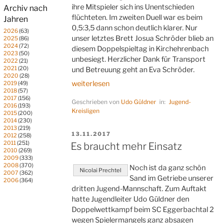
ihre Mitspieler sich ins Unentschieden
Archiv nach
flüchteten. Im zweiten Duell war es beim
Jahren
0,5:3,5 dann schon deutlich klarer. Nur
2026
(63)
unser letztes Brett Josua Schröder blieb an
2025
(86)
2024
(72)
diesem Doppelspieltag in Kirchehrenbach
2023
(50)
unbesiegt. Herzlicher Dank für Transport
2022
(21)
2021
(20)
und Betreuung geht an Eva Schröder.
2020
(28)
„Endstation
weiterlesen
2019
(49)
2018
(57)
Ehrenbach“
2017
(156)
Geschrieben von
Udo Güldner
in:
Jugend-
2016
(193)
Kreisligen
2015
(200)
2014
(230)
2013
(219)
VERÖFFENTLICHT
13.11.2017
2012
(258)
AM
2011
(251)
Es braucht mehr Einsatz
2010
(269)
2009
(333)
2008
(370)
Noch ist da ganz schön
Nicolai Prechtel
2007
(362)
Sand im Getriebe unserer
2006
(364)
dritten Jugend-Mannschaft. Zum Auftakt
hatte Jugendleiter Udo Güldner den
Doppelwettkampf beim SC Eggerbachtal 2
wegen Spielermangels ganz absagen