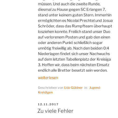
müssen. Und auch die zweite Runde,
diesmal zu Hause gegen SC Erlangen 7,
stand unter keinem guten Stern. Immerhin
ermöglichten es Nicolai Prechtel und Josua
Schröder, dass das Rumpfteam überhaupt
losziehen konnte. Freilich stand unser Duo
auf verlorenem Posten und gab den einen
oder anderen Punkt schließlich sogar
unnötig freiwillig ab. Nach den beiden 0:4
Niederlagen findet sich unser Nachwuchs
auf dem letzten Tabellenplatz der Kreisiga
3. Hoffen wir, dass beim nächsten Einsatz
endlich alle Bretter besetzt sein werden.
„Es
weiterlesen
braucht
Geschrieben von
Udo Güldner
in:
Jugend-
mehr
Kreisligen
Einsatz“
VERÖFFENTLICHT
12.11.2017
AM
Zu viele Fehler