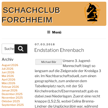
Zum
SCHACHCLUB
Inhalt
springen
FORCHHEIM
Menü
Bei uns spielt auch der König mit
VERÖFFENTLICHT
07.03.2018
Suche
Suchen
AM
Endstation Ehrenbach
nach:
Archiv
Unsere 3. Jugend-
Michael Bär
August 2026
Mannschaft biegt so
Juli 2026
langsam auf die Zielgerade der Kreisliga 3
Juni 2026
ein. Im Nachbarschaftsduell, zum einen
Mai 2026
April 2026
geographisch, zum anderen dem
März 2026
Tabellenplatz nach, mit der SG
Februar 2026
Januar 2026
Kirchehrenbach/Ebermannstadt gab es
Dezember 2025
dabei zwei Niederlagen. Zuerst eine recht
November 2025
knappe (1,5:2,5), wobei Celina Brenna-
Oktober 2025
September 2025
Lindner die Unglücksräbin war, während