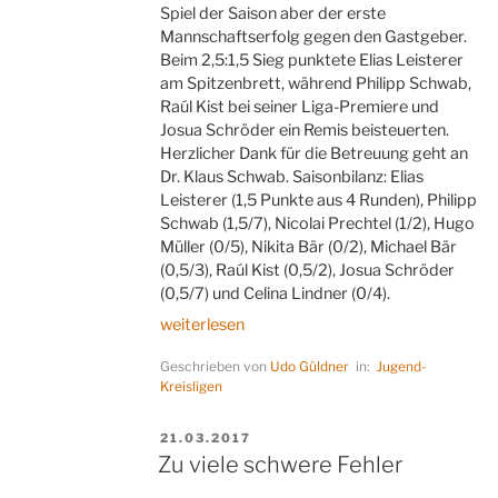
Spiel der Saison aber der erste
Mannschaftserfolg gegen den Gastgeber.
Beim 2,5:1,5 Sieg punktete Elias Leisterer
am Spitzenbrett, während Philipp Schwab,
Raúl Kist bei seiner Liga-Premiere und
Josua Schröder ein Remis beisteuerten.
Herzlicher Dank für die Betreuung geht an
Dr. Klaus Schwab. Saisonbilanz: Elias
Leisterer (1,5 Punkte aus 4 Runden), Philipp
Schwab (1,5/7), Nicolai Prechtel (1/2), Hugo
Müller (0/5), Nikita Bär (0/2), Michael Bär
(0,5/3), Raúl Kist (0,5/2), Josua Schröder
(0,5/7) und Celina Lindner (0/4).
„Erster
weiterlesen
Sieg
Geschrieben von
Udo Güldner
in:
Jugend-
im
Kreisligen
letzten
Spiel“
VERÖFFENTLICHT
21.03.2017
AM
Zu viele schwere Fehler