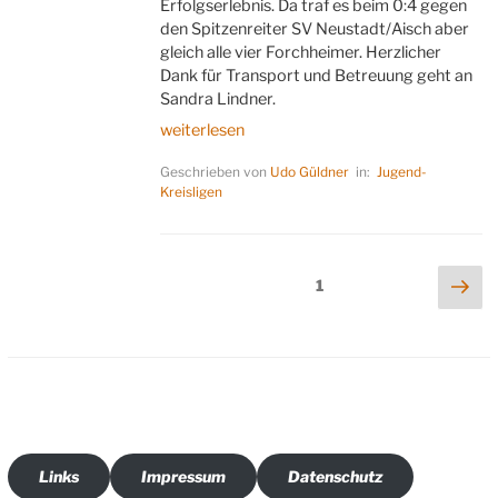
Erfolgserlebnis. Da traf es beim 0:4 gegen
den Spitzenreiter SV Neustadt/Aisch aber
gleich alle vier Forchheimer. Herzlicher
Dank für Transport und Betreuung geht an
Sandra Lindner.
„Dritte
weiterlesen
Jugend
Geschrieben von
Udo Güldner
in:
Jugend-
weiter
Kreisligen
sieglos“
Seitennummerierung
Näc
Seite
1
Sei
der
Beiträge
Links
Impressum
Datenschutz