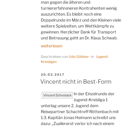
man gegen die älteren und
turniererfahreneren Kontrahenten wenig
auszurichten. Es bleibt noch eine
Doppelrunde im März und den Kleinen viele
weitere Spielzeiten, um Wettkämpfe zu
gewinnen. Herzlicher Dank für Transport
und Betreuung geht an Dr. Klaus Schwab.
„Vom
weiterlesen
Ferrari
Geschrieben von
Udo Güldner
in:
Jugend-
überrolt“
Kreisligen
VERÖFFENTLICHT
20.02.2017
AM
Vincent nicht in Best-Form
In der Einzelrunde der
Vincent Schostack
Jugend-Kreisliga 1
unterlag unsere 2. Jugend dem
Reisepartner Schachtreff Röttenbach mit
1:3. Kapitän Jonas Heimann schreibt uns
dazu: „Zuallererst verlor ich nach einem