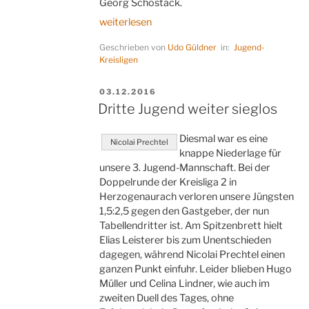
Georg Schostack.
„Vincent
weiterlesen
vincebat“
Geschrieben von
Udo Güldner
in:
Jugend-
Kreisligen
VERÖFFENTLICHT
03.12.2016
AM
Dritte Jugend weiter sieglos
Diesmal war es eine
Nicolai Prechtel
knappe Niederlage für
unsere 3. Jugend-Mannschaft. Bei der
Doppelrunde der Kreisliga 2 in
Herzogenaurach verloren unsere Jüngsten
1,5:2,5 gegen den Gastgeber, der nun
Tabellendritter ist. Am Spitzenbrett hielt
Elias Leisterer bis zum Unentschieden
dagegen, während Nicolai Prechtel einen
ganzen Punkt einfuhr. Leider blieben Hugo
Müller und Celina Lindner, wie auch im
zweiten Duell des Tages, ohne