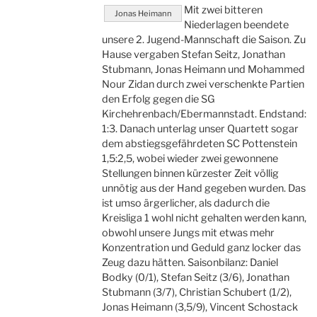
Mit zwei bitteren
Jonas Heimann
Niederlagen beendete
unsere 2. Jugend-Mannschaft die Saison. Zu
Hause vergaben Stefan Seitz, Jonathan
Stubmann, Jonas Heimann und Mohammed
Nour Zidan durch zwei verschenkte Partien
den Erfolg gegen die SG
Kirchehrenbach/Ebermannstadt. Endstand:
1:3. Danach unterlag unser Quartett sogar
dem abstiegsgefährdeten SC Pottenstein
1,5:2,5, wobei wieder zwei gewonnene
Stellungen binnen kürzester Zeit völlig
unnötig aus der Hand gegeben wurden. Das
ist umso ärgerlicher, als dadurch die
Kreisliga 1 wohl nicht gehalten werden kann,
obwohl unsere Jungs mit etwas mehr
Konzentration und Geduld ganz locker das
Zeug dazu hätten. Saisonbilanz: Daniel
Bodky (0/1), Stefan Seitz (3/6), Jonathan
Stubmann (3/7), Christian Schubert (1/2),
Jonas Heimann (3,5/9), Vincent Schostack