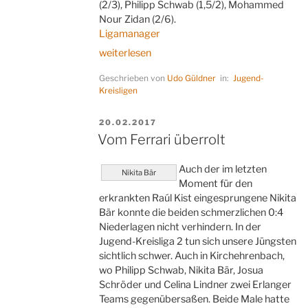
(2/3), Philipp Schwab (1,5/2), Mohammed
Nour Zidan (2/6).
Ligamanager
„Zu
weiterlesen
viele
Geschrieben von
Udo Güldner
in:
Jugend-
schwere
Kreisligen
Fehler“
VERÖFFENTLICHT
20.02.2017
AM
Vom Ferrari überrolt
Auch der im letzten
Nikita Bär
Moment für den
erkrankten Raúl Kist eingesprungene Nikita
Bär konnte die beiden schmerzlichen 0:4
Niederlagen nicht verhindern. In der
Jugend-Kreisliga 2 tun sich unsere Jüngsten
sichtlich schwer. Auch in Kirchehrenbach,
wo Philipp Schwab, Nikita Bär, Josua
Schröder und Celina Lindner zwei Erlanger
Teams gegenübersaßen. Beide Male hatte