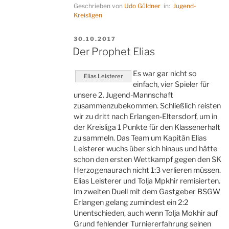
Geschrieben von
Udo Güldner
in:
Jugend-
Fehler“
Kreisligen
VERÖFFENTLICHT
30.10.2017
AM
Der Prophet Elias
Es war gar nicht so
Elias Leisterer
einfach, vier Spieler für
unsere 2. Jugend-Mannschaft
zusammenzubekommen. Schließlich reisten
wir zu dritt nach Erlangen-Eltersdorf, um in
der Kreisliga 1 Punkte für den Klassenerhalt
zu sammeln. Das Team um Kapitän Elias
Leisterer wuchs über sich hinaus und hätte
schon den ersten Wettkampf gegen den SK
Herzogenaurach nicht 1:3 verlieren müssen.
Elias Leisterer und Tolja Mpkhir remisierten.
Im zweiten Duell mit dem Gastgeber BSGW
Erlangen gelang zumindest ein 2:2
Unentschieden, auch wenn Tolja Mokhir auf
Grund fehlender Turniererfahrung seinen