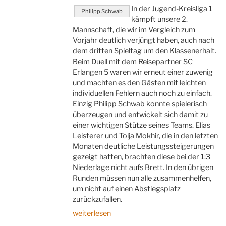
In der Jugend-Kreisliga 1
Philipp Schwab
kämpft unsere 2.
Mannschaft, die wir im Vergleich zum
Vorjahr deutlich verjüngt haben, auch nach
dem dritten Spieltag um den Klassenerhalt.
Beim Duell mit dem Reisepartner SC
Erlangen 5 waren wir erneut einer zuwenig
und machten es den Gästen mit leichten
individuellen Fehlern auch noch zu einfach.
Einzig Philipp Schwab konnte spielerisch
überzeugen und entwickelt sich damit zu
einer wichtigen Stütze seines Teams. Elias
Leisterer und Tolja Mokhir, die in den letzten
Monaten deutliche Leistungssteigerungen
gezeigt hatten, brachten diese bei der 1:3
Niederlage nicht aufs Brett. In den übrigen
Runden müssen nun alle zusammenhelfen,
um nicht auf einen Abstiegsplatz
zurückzufallen.
„Zu
weiterlesen
viele