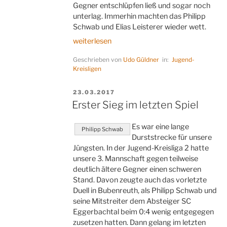
Gegner entschlüpfen ließ und sogar noch
unterlag. Immerhin machten das Philipp
Schwab und Elias Leisterer wieder wett.
„Der
weiterlesen
Prophet
Geschrieben von
Udo Güldner
in:
Jugend-
Elias“
Kreisligen
VERÖFFENTLICHT
23.03.2017
AM
Erster Sieg im letzten Spiel
Es war eine lange
Philipp Schwab
Durststrecke für unsere
Jüngsten. In der Jugend-Kreisliga 2 hatte
unsere 3. Mannschaft gegen teilweise
deutlich ältere Gegner einen schweren
Stand. Davon zeugte auch das vorletzte
Duell in Bubenreuth, als Philipp Schwab und
seine Mitstreiter dem Absteiger SC
Eggerbachtal beim 0:4 wenig entgegegen
zusetzen hatten. Dann gelang im letzten