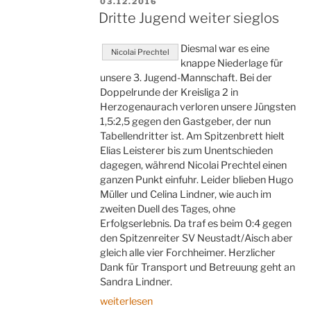
VERÖFFENTLICHT
03.12.2016
AM
Dritte Jugend weiter sieglos
Diesmal war es eine
Nicolai Prechtel
knappe Niederlage für
unsere 3. Jugend-Mannschaft. Bei der
Doppelrunde der Kreisliga 2 in
Herzogenaurach verloren unsere Jüngsten
1,5:2,5 gegen den Gastgeber, der nun
Tabellendritter ist. Am Spitzenbrett hielt
Elias Leisterer bis zum Unentschieden
dagegen, während Nicolai Prechtel einen
ganzen Punkt einfuhr. Leider blieben Hugo
Müller und Celina Lindner, wie auch im
zweiten Duell des Tages, ohne
Erfolgserlebnis. Da traf es beim 0:4 gegen
den Spitzenreiter SV Neustadt/Aisch aber
gleich alle vier Forchheimer. Herzlicher
Dank für Transport und Betreuung geht an
Sandra Lindner.
„Dritte
weiterlesen