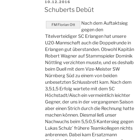
VERÖFFENTLICHT
10.12.2016
AM
Schuberts Debüt
Nach dem Auftaktsieg
FM Florian Ott
gegen den
Titelverteidiger SC Erlangen hat unsere
U20-Mannschaft auch die Doppelrunde in
Erlangen gut überstanden. Obwohl Kapitän
Robert Wagner auf Stammspieler Dominik
Nöttling verzichten musste, und es deshalb
beim Duell mit dem Vize-Meister SW
Nürnberg Süd zu einem von beiden
unbesetzten Schlussbrett kam. Nach dem
3,5:1,5 Erfolg wartete mit dem SC
Höchstadt/Aisch ein vermeintlich leichter
Gegner, der uns in der vergangenen Saison
aber einen Strich durch die Rechnung hatte
machen können. Diesmal ließ unser
Nachwuchs beim 5,5:0,5 Kantersieg gegen
Lukas Schulz´ frühere Teamkollegen nichts
anbrennen. Dabei kam Ersatzmann