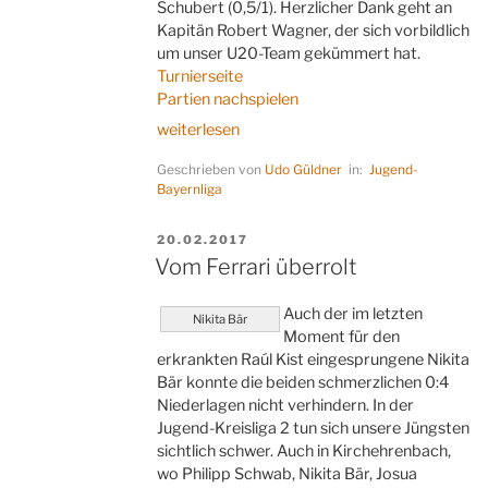
Schubert (0,5/1). Herzlicher Dank geht an
Kapitän Robert Wagner, der sich vorbildlich
um unser U20-Team gekümmert hat.
Turnierseite
Partien nachspielen
„Eine
weiterlesen
Nasenlänge
Geschrieben von
Udo Güldner
in:
Jugend-
hinter
Bayernliga
Bavaria“
VERÖFFENTLICHT
20.02.2017
AM
Vom Ferrari überrolt
Auch der im letzten
Nikita Bär
Moment für den
erkrankten Raúl Kist eingesprungene Nikita
Bär konnte die beiden schmerzlichen 0:4
Niederlagen nicht verhindern. In der
Jugend-Kreisliga 2 tun sich unsere Jüngsten
sichtlich schwer. Auch in Kirchehrenbach,
wo Philipp Schwab, Nikita Bär, Josua