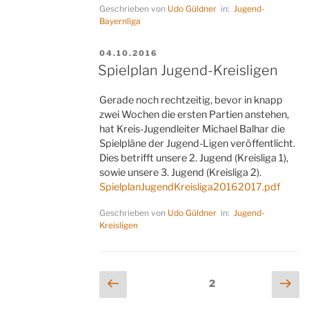
Geschrieben von
Udo Güldner
in:
Jugend-
Bayernliga
VERÖFFENTLICHT
04.10.2016
AM
Spielplan Jugend-Kreisligen
Gerade noch rechtzeitig, bevor in knapp
zwei Wochen die ersten Partien anstehen,
hat Kreis-Jugendleiter Michael Balhar die
Spielpläne der Jugend-Ligen veröffentlicht.
Dies betrifft unsere 2. Jugend (Kreisliga 1),
sowie unsere 3. Jugend (Kreisliga 2).
SpielplanJugendKreisliga20162017.pdf
Geschrieben von
Udo Güldner
in:
Jugend-
Kreisligen
Seitennummerierung
Vorherige
Näc
Seite
2
Seite
Sei
der