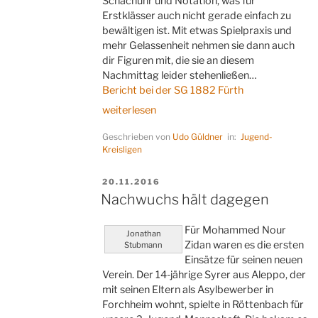
Schachuhr und Notation, was für
Erstklässer auch nicht gerade einfach zu
bewältigen ist. Mit etwas Spielpraxis und
mehr Gelassenheit nehmen sie dann auch
dir Figuren mit, die sie an diesem
Nachmittag leider stehenließen…
Bericht bei der SG 1882 Fürth
„Früh
weiterlesen
übt
Geschrieben von
Udo Güldner
in:
Jugend-
sich“
Kreisligen
VERÖFFENTLICHT
20.11.2016
AM
Nachwuchs hält dagegen
Für Mohammed Nour
Jonathan
Zidan waren es die ersten
Stubmann
Einsätze für seinen neuen
Verein. Der 14-jährige Syrer aus Aleppo, der
mit seinen Eltern als Asylbewerber in
Forchheim wohnt, spielte in Röttenbach für