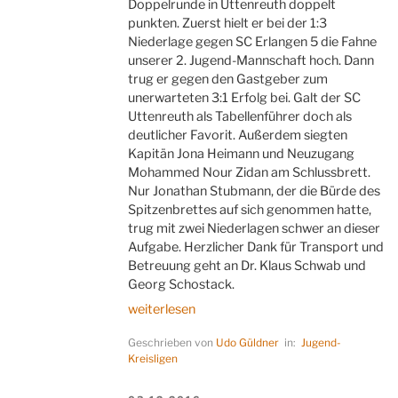
Doppelrunde in Uttenreuth doppelt
punkten. Zuerst hielt er bei der 1:3
Niederlage gegen SC Erlangen 5 die Fahne
unserer 2. Jugend-Mannschaft hoch. Dann
trug er gegen den Gastgeber zum
unerwarteten 3:1 Erfolg bei. Galt der SC
Uttenreuth als Tabellenführer doch als
deutlicher Favorit. Außerdem siegten
Kapitän Jona Heimann und Neuzugang
Mohammed Nour Zidan am Schlussbrett.
Nur Jonathan Stubmann, der die Bürde des
Spitzenbrettes auf sich genommen hatte,
trug mit zwei Niederlagen schwer an dieser
Aufgabe. Herzlicher Dank für Transport und
Betreuung geht an Dr. Klaus Schwab und
Georg Schostack.
„Vincent
weiterlesen
vincebat“
Geschrieben von
Udo Güldner
in:
Jugend-
Kreisligen