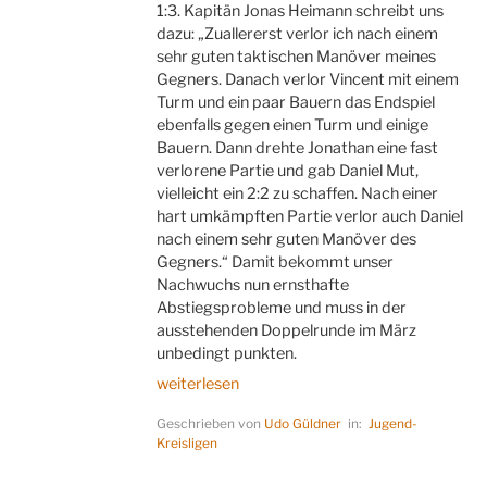
1:3. Kapitän Jonas Heimann schreibt uns
dazu: „Zuallererst verlor ich nach einem
sehr guten taktischen Manöver meines
Gegners. Danach verlor Vincent mit einem
Turm und ein paar Bauern das Endspiel
ebenfalls gegen einen Turm und einige
Bauern. Dann drehte Jonathan eine fast
verlorene Partie und gab Daniel Mut,
vielleicht ein 2:2 zu schaffen. Nach einer
hart umkämpften Partie verlor auch Daniel
nach einem sehr guten Manöver des
Gegners.“ Damit bekommt unser
Nachwuchs nun ernsthafte
Abstiegsprobleme und muss in der
ausstehenden Doppelrunde im März
unbedingt punkten.
„Vincent
weiterlesen
nicht
Geschrieben von
Udo Güldner
in:
Jugend-
in
Kreisligen
Best-
Form“