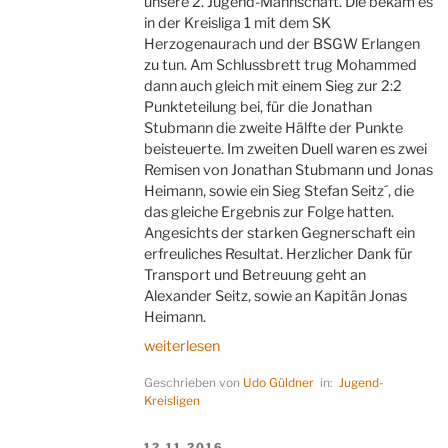
unsere 2. Jugend-Mannschaft. Die bekam es
in der Kreisliga 1 mit dem SK
Herzogenaurach und der BSGW Erlangen
zu tun. Am Schlussbrett trug Mohammed
dann auch gleich mit einem Sieg zur 2:2
Punkteteilung bei, für die Jonathan
Stubmann die zweite Hälfte der Punkte
beisteuerte. Im zweiten Duell waren es zwei
Remisen von Jonathan Stubmann und Jonas
Heimann, sowie ein Sieg Stefan Seitz´, die
das gleiche Ergebnis zur Folge hatten.
Angesichts der starken Gegnerschaft ein
erfreuliches Resultat. Herzlicher Dank für
Transport und Betreuung geht an
Alexander Seitz, sowie an Kapitän Jonas
Heimann.
„Nachwuchs
weiterlesen
hält
Geschrieben von
Udo Güldner
in:
Jugend-
dagegen“
Kreisligen
VERÖFFENTLICHT
12.11.2016