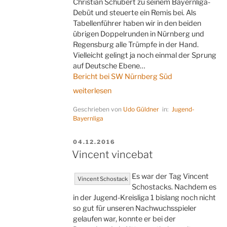
Christian Schubert zu seinem Bayernliga-
Debüt und steuerte ein Remis bei. Als
Tabellenführer haben wir in den beiden
übrigen Doppelrunden in Nürnberg und
Regensburg alle Trümpfe in der Hand.
Vielleicht gelingt ja noch einmal der Sprung
auf Deutsche Ebene…
Bericht bei SW Nürnberg Süd
„Schuberts
weiterlesen
Debüt“
Geschrieben von
Udo Güldner
in:
Jugend-
Bayernliga
VERÖFFENTLICHT
04.12.2016
AM
Vincent vincebat
Es war der Tag Vincent
Vincent Schostack
Schostacks. Nachdem es
in der Jugend-Kreisliga 1 bislang noch nicht
so gut für unseren Nachwuchsspieler
gelaufen war, konnte er bei der