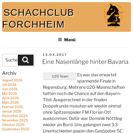
Zum
SCHACHCLUB
Inhalt
springen
FORCHHEIM
Menü
Bei uns spielt auch der König mit
VERÖFFENTLICHT
13.03.2017
Suche
Suchen
AM
Eine Nasenlänge hinter Bavaria
nach:
Archiv
Es war das erwartet
U20-Team
August 2026
spannende Finale in
Juli 2026
Regensburg. Mehrere U20-Mannschaften
Juni 2026
hatten noch die Chance auf den Bayern-
Mai 2026
April 2026
Titel. Ausgerechnet in der finalen
März 2026
Doppelrunde mussten wir wieder einmal
Februar 2026
Januar 2026
ohne Spitzenspieler FM Florian Ott
Dezember 2025
auskommen. Dafür war Dominik Nöttling
November 2025
wieder an Bord. Uns gelangen zwei 3:3
Oktober 2025
September 2025
Unentschieden gegen den Gastgeber SC