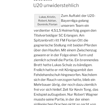
AM
U20 unwiderstehlich
Zum Auftakt der U20-
Lukas, Kristin,
Bayernliga gelang
Robert, Adrian,
Dominik, Florian
unserem Team ein
verdienter 4,5:1,5 Heimerfolg gegen den
Titelverteidiger SC Erlangen. Am
Spitzenbrett ritt FM Florian Ott die
gegnerische Stellung mit beiden Pferden
über den Haufen. Mit einem Zwischenzug
gewann er in der Folge einen Turm und
ziemlich schnell die Partie. Ein brennendes
Brett hatte Lukas Schulz zu bändigen.
Freilich hatte er mit Königsgambit den
Fehdehandschuh hingeworfen. Nachdem
sich der Rauch verzogen hatte, blieb ein
Mehrbauer übrig, der noch dazu ziemlich
frei vor sich hinlief. Zeit für Kevin Tong, das
Endspiel aufzugeben. Nur Robert Wagner
musste seine Partie, in der der einen
sizilianischen Drachen nicht so recht von