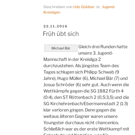
Jugend
Geschrieben von
Udo Güldner
in:
Jugend-
weiter
Kreisligen
sieglos“
VERÖFFENTLICHT
22.11.2016
AM
Früh übt sich
Gleich drei Runden hatte
Michael Bär
unsere 3. Jugend-
Mannschaft in der Kreisliga 2
durchzustehen. Als jüngstes Team des
Tages schlugen sich Philipp Schwab (9
Jahre), Hugo Müller (6), Michael Bär (7) und
Josua Schröder (6) sehr gut. Auch wenn die
Wettkämpfe gegen die SG 1882 Fürth 4
(0:4), den ST Röttenbach 2 (0,5:3,5) und die
SG Kirchehrenbach/Ebermannstadt 2 (1:3)
klar verloren gingen. Denn gegen die
weitaus älteren Gegner waren unsere
Youngster durchaus nicht chancenlos.
Schließlich war es der erste Wettkampf mit