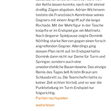
der Kette lassen konnte, nach nicht einmal
dreißig Zügen abgeben. Adrian Wichmann
testete die Französisch-Kenntnisse seines
Gegners mit einem Angriff auf die lange
Rochade. Mit der Mehrfigur in der Tasche
knüpfte er im Endspiel gar ein Mattnetz.
Nach längerer Spielpause zeigte Dominik
Nöttling starke Nerven gegen einen forsch
angreifenden Gegner. Allerdings ging
dessen Plan nicht auf. Im Endspiel hatte
Dominik dann nicht nur Dame für Turm und
Springer, sondern auch eine
unwiderstehliche Bauernlawine. Das einzige
Remis des Tages ließ Kristin Braun am
Schlussbrett zu. Die Teamchefin hatte zu
keiner Zeit echten Vorteil, und so war die
Punkteteilung im Turm-Endspiel nur
folgerichtig.
Partien nachspielen
„U20
weiterlesen
unwiderstehlich“