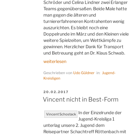
Schröder und Celina Lindner zwei Erlanger
Teams gegenübersaßen. Beide Male hatte
man gegen die älteren und
turniererfahreneren Kontrahenten wenig
auszurichten. Es bleibt noch eine
Doppelrunde im März und den Kleinen viele
weitere Spielzeiten, um Wettkämpfe zu
gewinnen. Herzlicher Dank für Transport
und Betreuung geht an Dr. Klaus Schwab.
„Vom
weiterlesen
Ferrari
Geschrieben von
Udo Güldner
in:
Jugend-
überrolt“
Kreisligen
VERÖFFENTLICHT
20.02.2017
AM
Vincent nicht in Best-Form
In der Einzelrunde der
Vincent Schostack
Jugend-Kreisliga 1
unterlag unsere 2. Jugend dem
Reisepartner Schachtreff Röttenbach mit