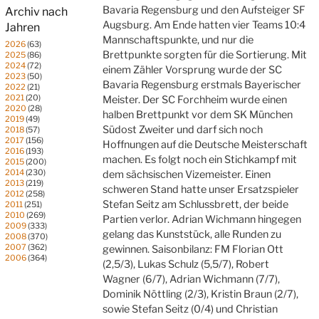
Bavaria Regensburg und den Aufsteiger SF
Archiv nach
Augsburg. Am Ende hatten vier Teams 10:4
Jahren
Mannschaftspunkte, und nur die
2026
(63)
Brettpunkte sorgten für die Sortierung. Mit
2025
(86)
2024
(72)
einem Zähler Vorsprung wurde der SC
2023
(50)
Bavaria Regensburg erstmals Bayerischer
2022
(21)
2021
(20)
Meister. Der SC Forchheim wurde einen
2020
(28)
halben Brettpunkt vor dem SK München
2019
(49)
Südost Zweiter und darf sich noch
2018
(57)
2017
(156)
Hoffnungen auf die Deutsche Meisterschaft
2016
(193)
machen. Es folgt noch ein Stichkampf mit
2015
(200)
2014
(230)
dem sächsischen Vizemeister. Einen
2013
(219)
schweren Stand hatte unser Ersatzspieler
2012
(258)
Stefan Seitz am Schlussbrett, der beide
2011
(251)
2010
(269)
Partien verlor. Adrian Wichmann hingegen
2009
(333)
gelang das Kunststück, alle Runden zu
2008
(370)
2007
(362)
gewinnen. Saisonbilanz: FM Florian Ott
2006
(364)
(2,5/3), Lukas Schulz (5,5/7), Robert
Wagner (6/7), Adrian Wichmann (7/7),
Dominik Nöttling (2/3), Kristin Braun (2/7),
sowie Stefan Seitz (0/4) und Christian