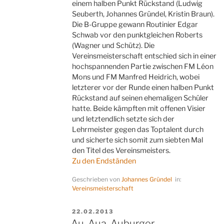
einem halben Punkt Rückstand (Ludwig
Seuberth, Johannes Gründel, Kristin Braun).
Die B-Gruppe gewann Routinier Edgar
Schwab vor den punktgleichen Roberts
(Wagner und Schütz). Die
Vereinsmeisterschaft entschied sich in einer
hochspannenden Partie zwischen FM Léon
Mons und FM Manfred Heidrich, wobei
letzterer vor der Runde einen halben Punkt
Rückstand auf seinen ehemaligen Schüler
hatte. Beide kämpften mit offenen Visier
und letztendlich setzte sich der
Lehrmeister gegen das Toptalent durch
und sicherte sich somit zum siebten Mal
den Titel des Vereinsmeisters.
Zu den Endständen
Geschrieben von
Johannes Gründel
in:
Vereinsmeisterschaft
VERÖFFENTLICHT
22.02.2013
AM
Au, Aua, Auburger