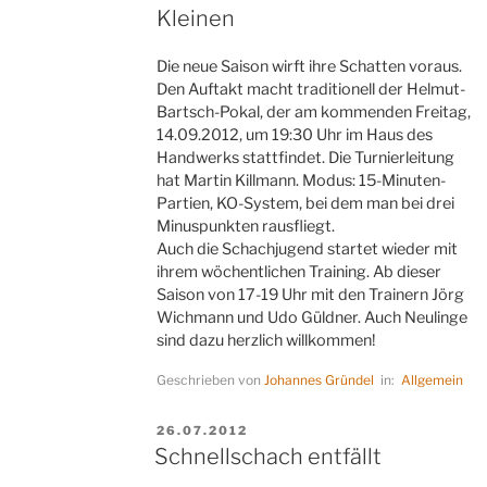
Kleinen
Die neue Saison wirft ihre Schatten voraus.
Den Auftakt macht traditionell der Helmut-
Bartsch-Pokal, der am kommenden Freitag,
14.09.2012, um 19:30 Uhr im Haus des
Handwerks stattfindet. Die Turnierleitung
hat Martin Killmann. Modus: 15-Minuten-
Partien, KO-System, bei dem man bei drei
Minuspunkten rausfliegt.
Auch die Schachjugend startet wieder mit
ihrem wöchentlichen Training. Ab dieser
Saison von 17-19 Uhr mit den Trainern Jörg
Wichmann und Udo Güldner. Auch Neulinge
sind dazu herzlich willkommen!
Geschrieben von
Johannes Gründel
in:
Allgemein
VERÖFFENTLICHT
26.07.2012
AM
Schnellschach entfällt