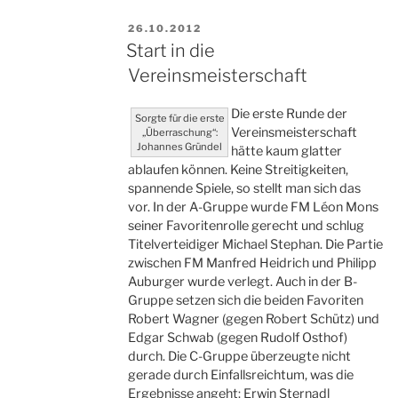
VERÖFFENTLICHT
26.10.2012
AM
Start in die
Vereinsmeisterschaft
Die erste Runde der
Sorgte für die erste
Vereinsmeisterschaft
„Überraschung“:
Johannes Gründel
hätte kaum glatter
ablaufen können. Keine Streitigkeiten,
spannende Spiele, so stellt man sich das
vor. In der A-Gruppe wurde FM Léon Mons
seiner Favoritenrolle gerecht und schlug
Titelverteidiger Michael Stephan. Die Partie
zwischen FM Manfred Heidrich und Philipp
Auburger wurde verlegt. Auch in der B-
Gruppe setzen sich die beiden Favoriten
Robert Wagner (gegen Robert Schütz) und
Edgar Schwab (gegen Rudolf Osthof)
durch. Die C-Gruppe überzeugte nicht
gerade durch Einfallsreichtum, was die
Ergebnisse angeht: Erwin Sternadl