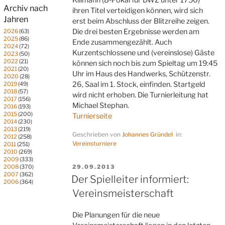
Archiv nach
ihren Titel verteidigen können, wird sich
Jahren
erst beim Abschluss der Blitzreihe zeigen.
Die drei besten Ergebnisse werden am
2026
(63)
2025
(86)
Ende zusammengezählt. Auch
2024
(72)
Kurzentschlossene und (vereinslose) Gäste
2023
(50)
2022
(21)
können sich noch bis zum Spieltag um 19:45
2021
(20)
Uhr im Haus des Handwerks, Schützenstr.
2020
(28)
26, Saal im 1. Stock, einfinden. Startgeld
2019
(49)
2018
(57)
wird nicht erhoben. Die Turnierleitung hat
2017
(156)
Michael Stephan.
2016
(193)
2015
(200)
Turnierseite
2014
(230)
2013
(219)
Geschrieben von
Johannes Gründel
in:
2012
(258)
Vereinsturniere
2011
(251)
2010
(269)
2009
(333)
VERÖFFENTLICHT
2008
(370)
29.09.2013
2007
(362)
AM
Der Spielleiter informiert:
2006
(364)
Vereinsmeisterschaft
Die Planungen für die neue