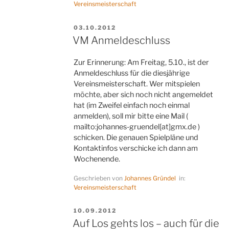
Vereinsmeisterschaft
Vereinsmeisterschaft“
VERÖFFENTLICHT
03.10.2012
AM
VM Anmeldeschluss
Zur Erinnerung: Am Freitag, 5.10., ist der
Anmeldeschluss für die diesjährige
Vereinsmeisterschaft. Wer mitspielen
möchte, aber sich noch nicht angemeldet
hat (im Zweifel einfach noch einmal
anmelden), soll mir bitte eine Mail (
mailto:johannes-gruendel[at]gmx.de )
schicken. Die genauen Spielpläne und
Kontaktinfos verschicke ich dann am
Wochenende.
Geschrieben von
Johannes Gründel
in:
Vereinsmeisterschaft
VERÖFFENTLICHT
10.09.2012
AM
Auf Los gehts los – auch für die