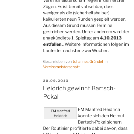
Vereinsmeisterschaft liegen in den letzten
Zügen. Es ist bereits absehbar, dass
weniger als die (sicherheitshalber)
kalkulierten neun Runden gespielt werden.
Aus diesem Grund müssen Termine
gestrichen werden. Unter anderem wird der
angekündigte 1. Spieltag am
4.10.2013
entfallen.
. Weitere Informationen folgen im
Laufe der nächsten zwei Wochen.
Geschrieben von
Johannes Gründel
in:
Vereinsmeisterschaft
VERÖFFENTLICHT
20.09.2013
AM
Heidrich gewinnt Bartsch-
Pokal
FM Manfred Heidrich
FM Manfred
konnte sich den Helmut-
Heidrich
Bartsch-Pokal sichern.
Der Routinier profitierte dabei davon, dass