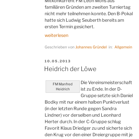
Mitkonkurrent FM Léon Mons aus
familiären Gründen am zweiten Turniertag
nicht mehr teilnehmen konnte. Den B-Pokal
hatte sich Ludwig Seuberth bereits am
ersten Termin gesichert.
„Heidrich
weiterlesen
gewinnt
Geschrieben von
Johannes Gründel
in:
Allgemein
Bartsch-
Pokal“
VERÖFFENTLICHT
10.05.2013
AM
Heidrich der Löwe
Die Vereinsmeisterschaft
FM Manfred
ist zu Ende. In der D-
Heidrich
Gruppe setzte sich Daniel
Bodky mit nur einem halben Punktverlust
(in der letzten Runde gegen Sandra
Lindner) vor derselben und Leonhard
Herter durch. In der C-Gruppe schlug
Favorit Klaus Driedger zu und sicherte sich
den Krug vor den einer Dreiergruppe mit je