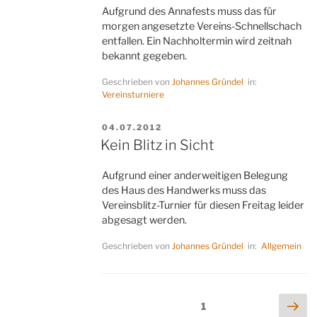
Aufgrund des Annafests muss das für
morgen angesetzte Vereins-Schnellschach
entfallen. Ein Nachholtermin wird zeitnah
bekannt gegeben.
Geschrieben von
Johannes Gründel
in:
Vereinsturniere
VERÖFFENTLICHT
04.07.2012
AM
Kein Blitz in Sicht
Aufgrund einer anderweitigen Belegung
des Haus des Handwerks muss das
Vereinsblitz-Turnier für diesen Freitag leider
abgesagt werden.
Geschrieben von
Johannes Gründel
in:
Allgemein
Seitennummerierung
Näc
Seite
1