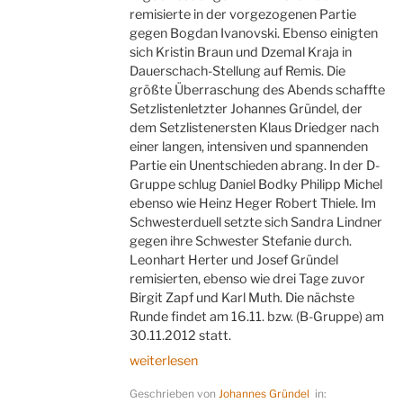
remisierte in der vorgezogenen Partie
gegen Bogdan Ivanovski. Ebenso einigten
sich Kristin Braun und Dzemal Kraja in
Dauerschach-Stellung auf Remis. Die
größte Überraschung des Abends schaffte
Setzlistenletzter Johannes Gründel, der
dem Setzlistenersten Klaus Driedger nach
einer langen, intensiven und spannenden
Partie ein Unentschieden abrang. In der D-
Gruppe schlug Daniel Bodky Philipp Michel
ebenso wie Heinz Heger Robert Thiele. Im
Schwesterduell setzte sich Sandra Lindner
gegen ihre Schwester Stefanie durch.
Leonhart Herter und Josef Gründel
remisierten, ebenso wie drei Tage zuvor
Birgit Zapf und Karl Muth. Die nächste
Runde findet am 16.11. bzw. (B-Gruppe) am
30.11.2012 statt.
„Start
weiterlesen
in
Geschrieben von
Johannes Gründel
in:
die