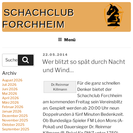
Zum
SCHACHCLUB
Inhalt
springen
FORCHHEIM
Menü
Bei uns spielt auch der König mit
VERÖFFENTLICHT
22.05.2014
Suche
Suchen
AM
Wer blitzt so spät durch Nacht
nach:
und Wind…
Archiv
August 2026
Für die ganz schnellen
Juli 2026
Dr. Reinmar
Denker bietet der
Juni 2026
Killmann
Mai 2026
Schachclub Forchheim
April 2026
am kommenden Freitag sein Vereinsblitz
März 2026
Februar 2026
an. Gespielt werden ab 20:00 Uhr neun
Januar 2026
Doppelrunden à fünf Minuten Bedenkzeit.
Dezember 2025
Ob Bundesliga-Spieler FM Léon Mons (A-
November 2025
Oktober 2025
Pokal) und Dauersieger Dr. Reinmar
September 2025
Killmann (B-Pokal für DWZ unter 1750)